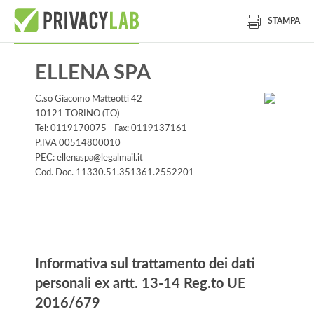
STAMPA
ELLENA SPA
C.so Giacomo Matteotti 42
10121 TORINO (TO)
Tel: 0119170075 - Fax: 0119137161
P.IVA 00514800010
PEC: ellenaspa@legalmail.it
Cod. Doc. 11330.51.351361.2552201
Informativa
Informativa sul trattamento dei dati
personali ex artt. 13-14 Reg.to UE
2016/679