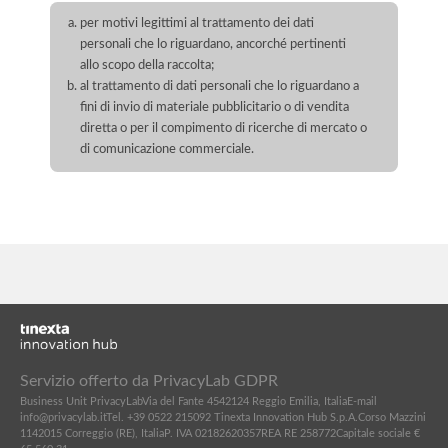
per motivi legittimi al trattamento dei dati
personali che lo riguardano, ancorché pertinenti
allo scopo della raccolta;
al trattamento di dati personali che lo riguardano a
fini di invio di materiale pubblicitario o di vendita
diretta o per il compimento di ricerche di mercato o
di comunicazione commerciale.
Servizio offerto da PrivacyLab GDPR
Business Unit PrivacyLab
Via del Fante 45
42124 Reggio Emilia, Italia
E-mail
info@privacylab.it
Tel. +39 0522 215092
Tinexta Innovation Hub S.p.A.
Corso Mazzini
11
42015 Correggio (RE), Italia
P. IVA 02182620357
REA RE 258772
Capitale sociale €