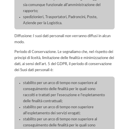
sia comunque funzionale all'amministrazione del
rapporto;
spedizionieri, Trasportatori, Padroncini, Poste,
Aziende per la Logistica.
Diffusione: I suoi dati personali non verranno diffusi in alcun
modo.
Periodo di Conservazione. Le segnaliamo che, nel rispetto dei
principi di liceità, limitazione delle finalità e minimizzazione dei
dati, ai sensi dell’art. 5 del GDPR, il periodo di conservazione
dei Suoi dati personali è:
stabilito per un arco di tempo non superiore al
conseguimento delle finalità per le quali sono
raccolti e trattati per l'esecuzione e l'espletamento
delle finalità contrattuali;
stabilito per un arco di tempo non superiore
all'espletamento dei servizi erogati;
stabilito per un arco di tempo non superiore al
conseguimento delle finalità per le quali sono