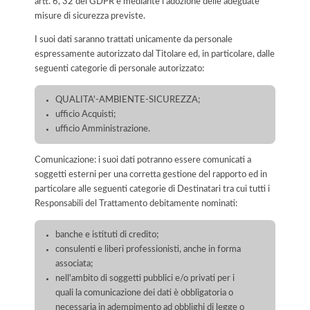
artt. 6, 32 del GDPR e mediante l'adozione delle adeguate
misure di sicurezza previste.
I suoi dati saranno trattati unicamente da personale
espressamente autorizzato dal Titolare ed, in particolare, dalle
seguenti categorie di personale autorizzato:
QUALITA'-AMBIENTE-SICUREZZA;
ufficio Acquisti;
ufficio Amministrazione.
Comunicazione: i suoi dati potranno essere comunicati a
soggetti esterni per una corretta gestione del rapporto ed in
particolare alle seguenti categorie di Destinatari tra cui tutti i
Responsabili del Trattamento debitamente nominati:
banche e istituti di credito;
consulenti e liberi professionisti, anche in forma
associata;
nell'ambito di soggetti pubblici e/o privati per i
quali la comunicazione dei dati è obbligatoria o
necessaria in adempimento ad obblighi di legge o