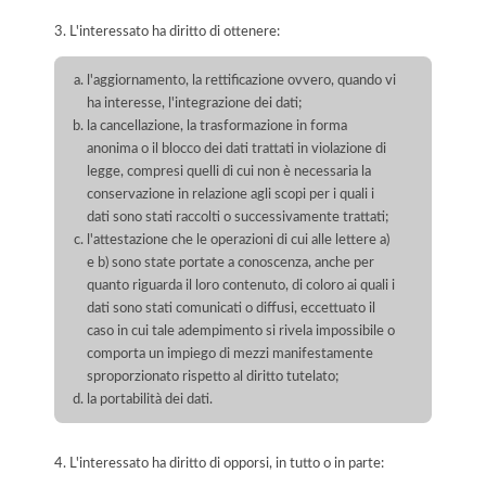
3. L'interessato ha diritto di ottenere:
l'aggiornamento, la rettificazione ovvero, quando vi
ha interesse, l'integrazione dei dati;
la cancellazione, la trasformazione in forma
anonima o il blocco dei dati trattati in violazione di
legge, compresi quelli di cui non è necessaria la
conservazione in relazione agli scopi per i quali i
dati sono stati raccolti o successivamente trattati;
l'attestazione che le operazioni di cui alle lettere a)
e b) sono state portate a conoscenza, anche per
quanto riguarda il loro contenuto, di coloro ai quali i
dati sono stati comunicati o diffusi, eccettuato il
caso in cui tale adempimento si rivela impossibile o
comporta un impiego di mezzi manifestamente
sproporzionato rispetto al diritto tutelato;
la portabilità dei dati.
4. L'interessato ha diritto di opporsi, in tutto o in parte: