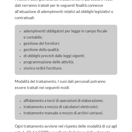
dati verranno trattati per le seguenti finalità connesse
all'attuazione di adempimenti relativi ad obblighi legislativi o
contrattuali:
adempimenti obbligatori per legge in campo fiscale
e contabile;
gestione dei fornitori;
gestione della qualità;
di obblighi previsti dalle leggi vigenti;
programmazione delle attività;
storico ordini forniture.
Modalità del trattamento. I suoi dati personali potranno
essere trattati nei seguenti modi:
affidamento a terzi di operazioni di elaborazione;
trattamento a mezzo di calcolatori elettronici;
trattamento manuale a mezzo di archivi cartacei.
Ogni trattamento avviene nel rispetto delle modalità di cui agli