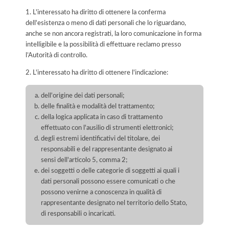
1. L'interessato ha diritto di ottenere la conferma
dell'esistenza o meno di dati personali che lo riguardano,
anche se non ancora registrati, la loro comunicazione in forma
intelligibile e la possibilità di effettuare reclamo presso
l’Autorità di controllo.
2. L'interessato ha diritto di ottenere l'indicazione:
dell'origine dei dati personali;
delle finalità e modalità del trattamento;
della logica applicata in caso di trattamento
effettuato con l'ausilio di strumenti elettronici;
degli estremi identificativi del titolare, dei
responsabili e del rappresentante designato ai
sensi dell'articolo 5, comma 2;
dei soggetti o delle categorie di soggetti ai quali i
dati personali possono essere comunicati o che
possono venirne a conoscenza in qualità di
rappresentante designato nel territorio dello Stato,
di responsabili o incaricati.