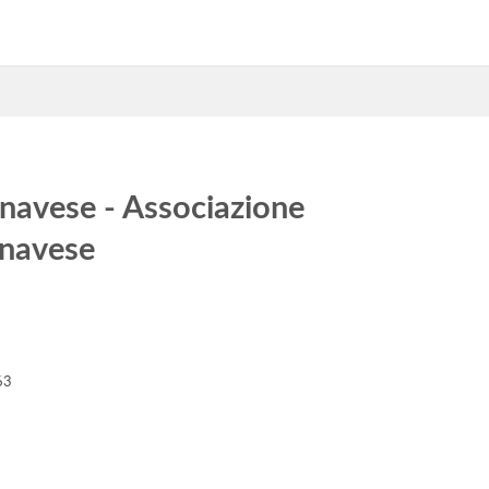
navese - Associazione
anavese
9
63