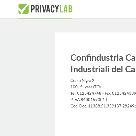
Confindustria Ca
Industriali del C
Corso Nigra 2
10015 Ivrea (TO)
Tel: 0125424748 - Fax: 012542438
P.IVA 84001590011
Cod. Doc. 11388.51.359137.28249
Informativa