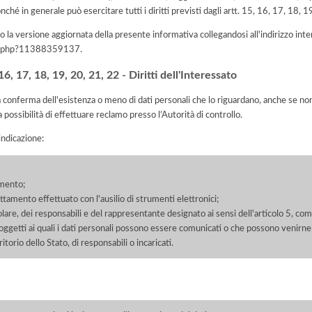
nché in generale può esercitare tutti i diritti previsti dagli artt. 15, 16, 17, 18,
 la versione aggiornata della presente informativa collegandosi all'indirizzo int
iva.php?11388359137
.
, 17, 18, 19, 20, 21, 22 - Diritti dell'Interessato
la conferma dell'esistenza o meno di dati personali che lo riguardano, anche se non 
a possibilità di effettuare reclamo presso l’Autorità di controllo.
'indicazione:
amento;
rattamento effettuato con l'ausilio di strumenti elettronici;
itolare, dei responsabili e del rappresentante designato ai sensi dell'articolo 5, co
soggetti ai quali i dati personali possono essere comunicati o che possono venirne
orio dello Stato, di responsabili o incaricati.