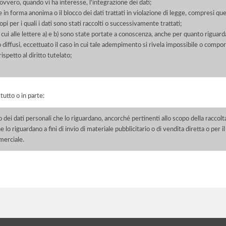
 ovvero, quando vi ha interesse, l'integrazione dei dati;
 in forma anonima o il blocco dei dati trattati in violazione di legge, compresi quel
pi per i quali i dati sono stati raccolti o successivamente trattati;
 cui alle lettere a) e b) sono state portate a conoscenza, anche per quanto riguarda
 o diffusi, eccettuato il caso in cui tale adempimento si rivela impossibile o comp
petto al diritto tutelato;
 tutto o in parte:
o dei dati personali che lo riguardano, ancorché pertinenti allo scopo della raccolt
e lo riguardano a fini di invio di materiale pubblicitario o di vendita diretta o per
merciale.