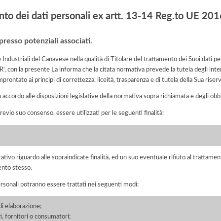
nto dei dati personali ex artt. 13-14 Reg.to UE 2
presso potenziali associati.
dustriali del Canavese nella qualità di Titolare del trattamento dei Suoi dati perso
con la presente La informa che la citata normativa prevede la tutela degli intere
rontato ai principi di correttezza, liceità, trasparenza e di tutela della Sua riserva
n accordo alle disposizioni legislative della normativa sopra richiamata e degli obbli
previo suo consenso, essere utilizzati per le seguenti finalità:
ltativo riguardo alle sopraindicate finalità, ed un suo eventuale rifiuto al tratt
ento stesso.
ersonali potranno essere trattati nei seguenti modi:
di elaborazione;
nti, fornitori o consumatori;