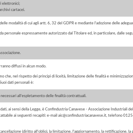
 elettronici;
chivi cartacei.
elle modalità di cui agli artt. 6, 32 del GDPR e mediante l'adozione delle adegua
 da personale espressamente autorizzato dal Titolare ed, in particolare, dalle seg
Associazione.
rranno diffusi in alcun modo.
he, nel rispetto dei principi di liceità, limitazione delle finalità e minimizzazione 
uoi dati personali è:
necessari all'espletamento delle finalità contrattuali.
ei dati, ai sensi della Legge, è Confindustria Canavese - Associazione Industriali
ttabile ai seguenti recapiti: e-mail aic@confindustriacanavese.it, telefono 012
 cancellazione (diritto all'oblio), la limitazione, l'aggiornamento, la rettificazione, l