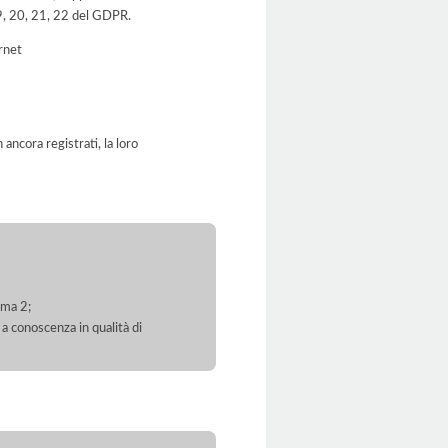
 19, 20, 21, 22 del GDPR.
ernet
ancora registrati, la loro
mma 2;
 a conoscenza in qualità di