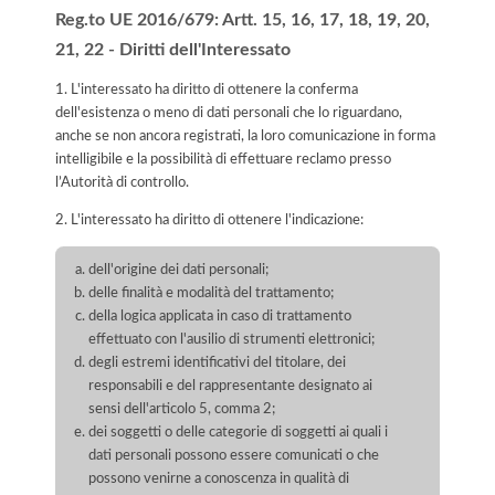
Reg.to UE 2016/679: Artt. 15, 16, 17, 18, 19, 20,
21, 22 - Diritti dell'Interessato
1. L'interessato ha diritto di ottenere la conferma
dell'esistenza o meno di dati personali che lo riguardano,
anche se non ancora registrati, la loro comunicazione in forma
intelligibile e la possibilità di effettuare reclamo presso
l’Autorità di controllo.
2. L'interessato ha diritto di ottenere l'indicazione:
dell'origine dei dati personali;
delle finalità e modalità del trattamento;
della logica applicata in caso di trattamento
effettuato con l'ausilio di strumenti elettronici;
degli estremi identificativi del titolare, dei
responsabili e del rappresentante designato ai
sensi dell'articolo 5, comma 2;
dei soggetti o delle categorie di soggetti ai quali i
dati personali possono essere comunicati o che
possono venirne a conoscenza in qualità di