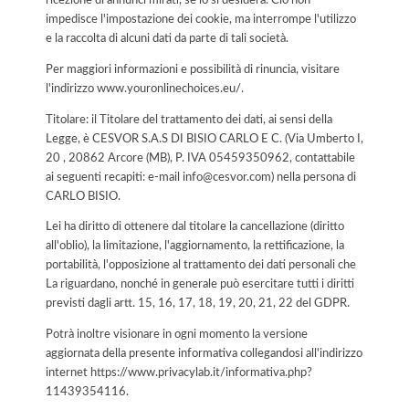
ricezione di annunci mirati, se lo si desidera. Ciò non
impedisce l'impostazione dei cookie, ma interrompe l'utilizzo
e la raccolta di alcuni dati da parte di tali società.
Per maggiori informazioni e possibilità di rinuncia, visitare
l'indirizzo www.youronlinechoices.eu/.
Titolare: il Titolare del trattamento dei dati, ai sensi della
Legge, è CESVOR S.A.S DI BISIO CARLO E C. (Via Umberto I,
20 , 20862 Arcore (MB), P. IVA 05459350962, contattabile
ai seguenti recapiti: e-mail info@cesvor.com) nella persona di
CARLO BISIO.
Lei ha diritto di ottenere dal titolare la cancellazione (diritto
all'oblio), la limitazione, l'aggiornamento, la rettificazione, la
portabilità, l'opposizione al trattamento dei dati personali che
La riguardano, nonché in generale può esercitare tutti i diritti
previsti dagli artt. 15, 16, 17, 18, 19, 20, 21, 22 del GDPR.
Potrà inoltre visionare in ogni momento la versione
aggiornata della presente informativa collegandosi all'indirizzo
internet
https://www.privacylab.it/informativa.php?
11439354116
.