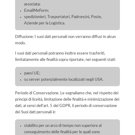
associata;
EmailMeForm;
spedizionieri, Trasportatori, Padroncini, Poste,
Aziende per la Logistica.
Diffusione: I suoi dati personali non verranno diffusi in alcun
modo.
I suoi dati personali potranno inoltre essere trasferiti,
limitatamente alle finalità sopra riportate, nei seguenti stati:
paesi UE;
su server potenzialmente localizzati negli USA.
Periodo di Conservazione. Le segnaliamo che, nel rispetto dei
principi di liceità, limitazione delle finalità e minimizzazione dei
dati, ai sensi dell’art. 5 del GDPR, il periodo di conservazione
dei Suoi dati personali è:
stabilito per un arco di tempo non superiore al
conseguimento delle finalità per le quali sono