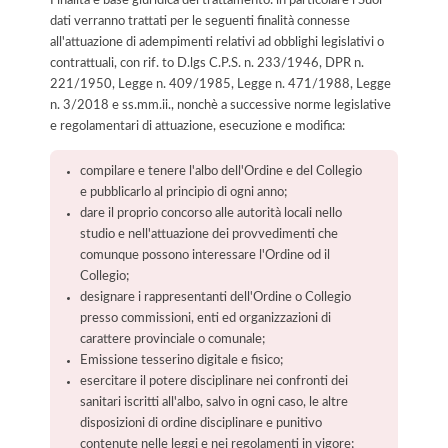
Finalità e base giuridica del trattamento: in particolare i Suoi
dati verranno trattati per le seguenti finalità connesse
all'attuazione di adempimenti relativi ad obblighi legislativi o
contrattuali, con rif. to D.lgs C.P.S. n. 233/1946, DPR n.
221/1950, Legge n. 409/1985, Legge n. 471/1988, Legge
n. 3/2018 e ss.mm.ii., nonchè a successive norme legislative
e regolamentari di attuazione, esecuzione e modifica:
compilare e tenere l'albo dell'Ordine e del Collegio
e pubblicarlo al principio di ogni anno;
dare il proprio concorso alle autorità locali nello
studio e nell'attuazione dei provvedimenti che
comunque possono interessare l'Ordine od il
Collegio;
designare i rappresentanti dell'Ordine o Collegio
presso commissioni, enti ed organizzazioni di
carattere provinciale o comunale;
Emissione tesserino digitale e fisico;
esercitare il potere disciplinare nei confronti dei
sanitari iscritti all'albo, salvo in ogni caso, le altre
disposizioni di ordine disciplinare e punitivo
contenute nelle leggi e nei regolamenti in vigore;