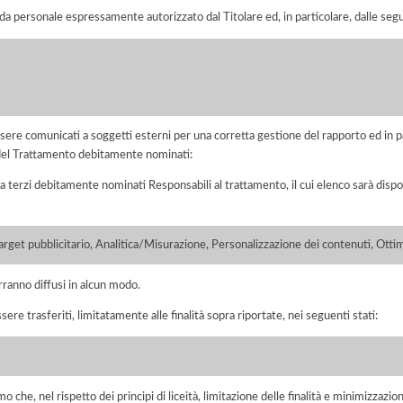
 da personale espressamente autorizzato dal Titolare ed, in particolare, dalle segu
ere comunicati a soggetti esterni per una corretta gestione del rapporto ed in pa
i del Trattamento debitamente nominati:
a terzi debitamente nominati Responsabili al trattamento, il cui elenco sarà dispo
Target pubblicitario, Analitica/Misurazione, Personalizzazione dei contenuti, Otti
rranno diffusi in alcun modo.
sere trasferiti, limitatamente alle finalità sopra riportate, nei seguenti stati:
he, nel rispetto dei principi di liceità, limitazione delle finalità e minimizzazione 