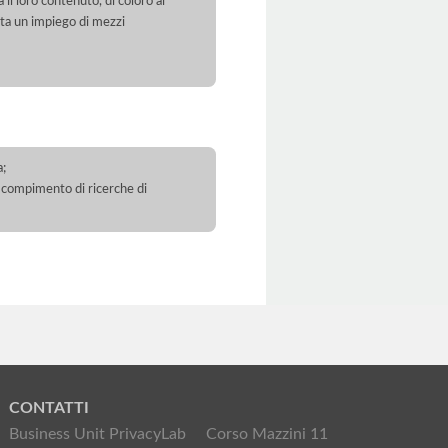
 il loro contenuto, di coloro ai
orta un impiego di mezzi
a;
 il compimento di ricerche di
CONTATTI
Business Unit PrivacyLab
Corso Mazzini 11