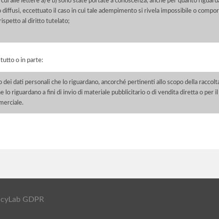
 cui alle lettere a) e b) sono state portate a conoscenza, anche per quanto riguarda
 o diffusi, eccettuato il caso in cui tale adempimento si rivela impossibile o comp
petto al diritto tutelato;
 tutto o in parte:
o dei dati personali che lo riguardano, ancorché pertinenti allo scopo della raccolt
e lo riguardano a fini di invio di materiale pubblicitario o di vendita diretta o per
merciale.
ivacyLab GDPR