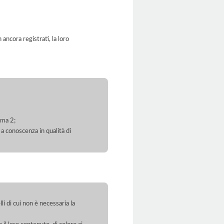
ancora registrati, la loro
mma 2;
 a conoscenza in qualità di
li di cui non è necessaria la