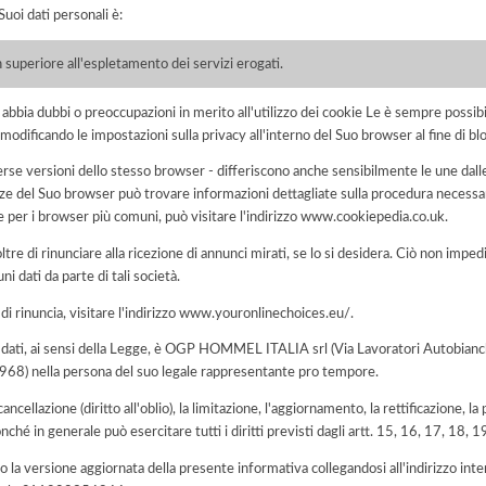
uoi dati personali è:
 superiore all'espletamento dei servizi erogati.
i abbia dubbi o preoccupazioni in merito all'utilizzo dei cookie Le è sempre possi
modificando le impostazioni sulla privacy all'interno del Suo browser al fine di bl
rse versioni dello stesso browser - differiscono anche sensibilmente le une dalle
del Suo browser può trovare informazioni dettagliate sulla procedura necessari
e per i browser più comuni, può visitare l'indirizzo www.cookiepedia.co.uk.
tre di rinunciare alla ricezione di annunci mirati, se lo si desidera. Ciò non impe
uni dati da parte di tali società.
 di rinuncia, visitare l'indirizzo www.youronlinechoices.eu/.
dei dati, ai sensi della Legge, è OGP HOMMEL ITALIA srl (Via Lavoratori Autobian
68) nella persona del suo legale rappresentante pro tempore.
 cancellazione (diritto all'oblio), la limitazione, l'aggiornamento, la rettificazione, l
nché in generale può esercitare tutti i diritti previsti dagli artt. 15, 16, 17, 18,
 la versione aggiornata della presente informativa collegandosi all'indirizzo int