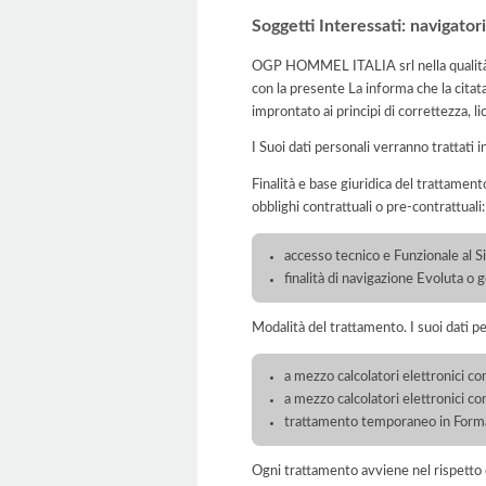
Soggetti Interessati: navigatori
OGP HOMMEL ITALIA srl nella qualità di
con la presente La informa che la citat
improntato ai principi di correttezza, lic
I Suoi dati personali verranno trattati i
Finalità e base giuridica del trattamento
obblighi contrattuali o pre-contrattuali:
accesso tecnico e Funzionale al S
finalità di navigazione Evoluta o 
Modalità del trattamento. I suoi dati p
a mezzo calcolatori elettronici con
a mezzo calcolatori elettronici c
trattamento temporaneo in Form
Ogni trattamento avviene nel rispetto d