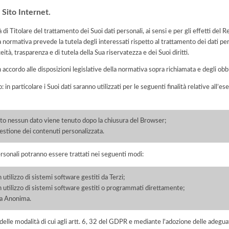
 Sito Internet.
 Titolare del trattamento dei Suoi dati personali, ai sensi e per gli effetti de
a normativa prevede la tutela degli interessati rispetto al trattamento dei dati pe
eità, trasparenza e di tutela della Sua riservatezza e dei Suoi diritti.
n accordo alle disposizioni legislative della normativa sopra richiamata e degli obbli
: in particolare i Suoi dati saranno utilizzati per le seguenti finalità relative all
ito nessun dato viene tenuto dopo la chiusura del Browser;
gestione dei contenuti personalizzata.
ersonali potranno essere trattati nei seguenti modi:
 utilizzo di sistemi software gestiti da Terzi;
on utilizzo di sistemi software gestiti o programmati direttamente;
a Anonima.
elle modalità di cui agli artt. 6, 32 del GDPR e mediante l'adozione delle adegua