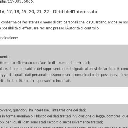
iva.php?11908356866
.
, 17, 18, 19, 20, 21, 22 - Diritti dell'Interessato
la conferma dell'esistenza o meno di dati personali che lo riguardano, anche se non 
a possibilità di effettuare reclamo presso l’Autorità di controllo.
'indicazione:
amento;
rattamento effettuato con l'ausilio di strumenti elettronici;
itolare, dei responsabili e del rappresentante designato ai sensi dell'articolo 5, co
soggetti ai quali i dati personali possono essere comunicati o che possono venirne
orio dello Stato, di responsabili o incaricati.
 ovvero, quando vi ha interesse, l'integrazione dei dati;
 in forma anonima o il blocco dei dati trattati in violazione di legge, compresi quel
pi per i quali i dati sono stati raccolti o successivamente trattati;