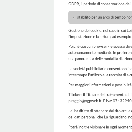
GDPR, il periodo di conservazione dei S
stabilito per un arco di tempo non
Gestione dei cookie: nel caso in cui Le
l'impostazione e la lettura, ad esempio 
Poiché ciascun browser - e spesso dive
autonomamente mediante le preferenze 
una panoramica delle modalità di azion
Le società pubblicitarie consentono inol
interrompe l'utilizzo e la raccolta di alc
Per maggiori informazioni e possibilità
Titolare: il Titolare del trattamento 
p.raggio@ogpweb.it; P.Iva: 074329409
Lei ha diritto di ottenere dal titolare la
dei dati personali che La riguardano, no
Potrà inoltre visionare in ogni momento