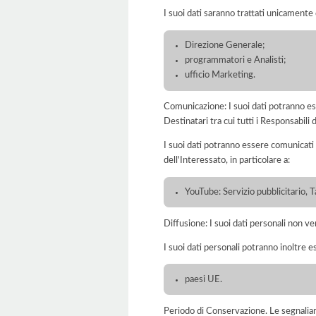
I suoi dati saranno trattati unicamente
Direzione Generale;
programmatori e Analisti;
ufficio Marketing.
Comunicazione: I suoi dati potranno ess
Destinatari tra cui tutti i Responsabil
I suoi dati potranno essere comunicati 
dell'Interessato, in particolare a:
YouTube: Servizio pubblicitario, 
Diffusione: I suoi dati personali non ve
I suoi dati personali potranno inoltre es
paesi UE.
Periodo di Conservazione. Le segnaliamo c