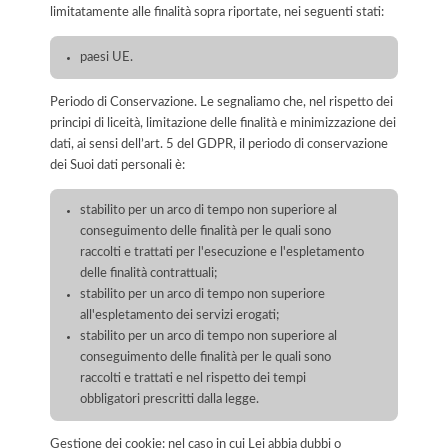
limitatamente alle finalità sopra riportate, nei seguenti stati:
paesi UE.
Periodo di Conservazione. Le segnaliamo che, nel rispetto dei
principi di liceità, limitazione delle finalità e minimizzazione dei
dati, ai sensi dell’art. 5 del GDPR, il periodo di conservazione
dei Suoi dati personali è:
stabilito per un arco di tempo non superiore al
conseguimento delle finalità per le quali sono
raccolti e trattati per l'esecuzione e l'espletamento
delle finalità contrattuali;
stabilito per un arco di tempo non superiore
all'espletamento dei servizi erogati;
stabilito per un arco di tempo non superiore al
conseguimento delle finalità per le quali sono
raccolti e trattati e nel rispetto dei tempi
obbligatori prescritti dalla legge.
Gestione dei cookie: nel caso in cui Lei abbia dubbi o