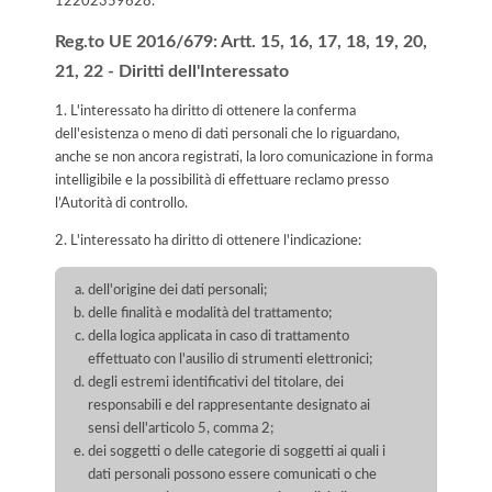
12202359628
.
Reg.to UE 2016/679: Artt. 15, 16, 17, 18, 19, 20,
21, 22 - Diritti dell'Interessato
1. L'interessato ha diritto di ottenere la conferma
dell'esistenza o meno di dati personali che lo riguardano,
anche se non ancora registrati, la loro comunicazione in forma
intelligibile e la possibilità di effettuare reclamo presso
l’Autorità di controllo.
2. L'interessato ha diritto di ottenere l'indicazione:
dell'origine dei dati personali;
delle finalità e modalità del trattamento;
della logica applicata in caso di trattamento
effettuato con l'ausilio di strumenti elettronici;
degli estremi identificativi del titolare, dei
responsabili e del rappresentante designato ai
sensi dell'articolo 5, comma 2;
dei soggetti o delle categorie di soggetti ai quali i
dati personali possono essere comunicati o che