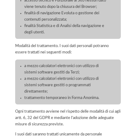
accesso tecnico e Funzionale al Sito nessun dato
viene tenuto dopo la chiusura del Browser;
finalità di navigazione Evoluta o gestione dei
contenuti personalizzata;
finalità Statistica e di Analisi della navigazione e
degli utenti.
Modalità del trattamento. I suoi dati personali potranno
essere trattati nei seguenti modi:
a mezzo calcolatori elettronici con utilizzo di
sistemi software gestiti da Terzi;
a mezzo calcolatori elettronici con utilizzo di
sistemi software gestiti o programmati
direttamente;
trattamento temporaneo in Forma Anonima.
Ogni trattamento avviene nel rispetto delle modalità di cui agli
artt. 6, 32 del GDPR e mediante l'adozione delle adeguate
misure di sicurezza previste.
I suoi dati saranno trattati unicamente da personale