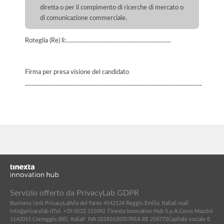
diretta o per il compimento di ricerche di mercato o
di comunicazione commerciale.
Roteglia (Re) li:......................................................................
Firma per presa visione del candidato
___________________________________________________________
Servizio offerto da PrivacyLab GDPR
Business Unit PrivacyLab
Via del Fante 45
42124 Reggio Emilia, Italia
E-mail
info@privacylab.it
Tel. +39 0522 215092
Tinexta Innovation Hub S.p.A.
Corso Mazzini
11
42015 Correggio (RE), Italia
P. IVA 02182620357
REA RE 258772
Capitale sociale €