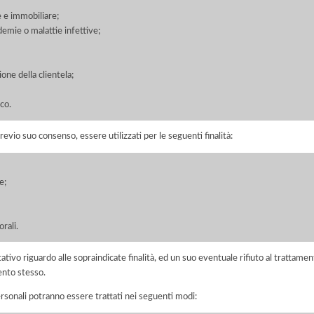
 e immobiliare;
demie o malattie infettive;
one della clientela;
co.
previo suo consenso, essere utilizzati per le seguenti finalità:
e;
rali.
ltativo riguardo alle sopraindicate finalità, ed un suo eventuale rifiuto al tratt
ento stesso.
ersonali potranno essere trattati nei seguenti modi: