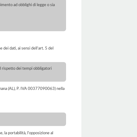
pimento ad obblighi di legge o sia
dei dati, ai sensi dell’art. 5 del
l rispetto dei tempi obbligatori
ignana (AL), P. IVA 00377090063) nella
e, la portabilità, l'opposizione al