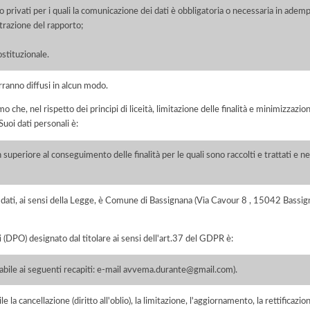
/o privati per i quali la comunicazione dei dati è obbligatoria o necessaria in adem
razione del rapporto;
ostituzionale.
rranno diffusi in alcun modo.
he, nel rispetto dei principi di liceità, limitazione delle finalità e minimizzazione 
uoi dati personali è:
 superiore al conseguimento delle finalità per le quali sono raccolti e trattati e ne
dei dati, ai sensi della Legge, è Comune di Bassignana (Via Cavour 8 , 15042 Bass
i (DPO) designato dal titolare ai sensi dell'art.37 del GDPR è:
 ai seguenti recapiti: e-mail avvema.durante@gmail.com).
e la cancellazione (diritto all'oblio), la limitazione, l'aggiornamento, la rettificazion