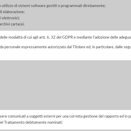
on utilizzo di sistemi software gestiti o programmati direttamente;
di elaborazione;
 elettronici;
chivi cartacei.
elle modalità di cui agli artt. 6, 32 del GDPR e mediante l'adozione delle adegua
 da personale espressamente autorizzato dal Titolare ed, in particolare, dalle seg
ere comunicati a soggetti esterni per una corretta gestione del rapporto ed in pa
i del Trattamento debitamente nominati: