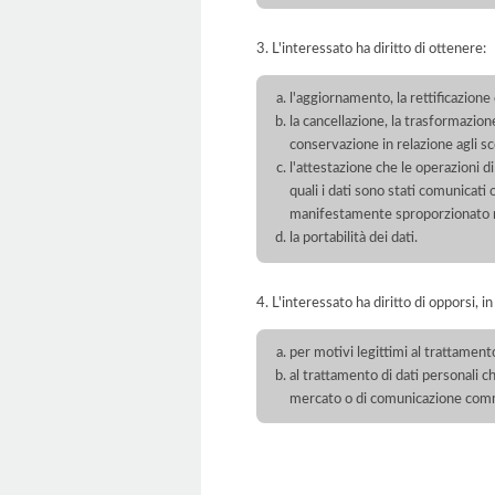
3. L'interessato ha diritto di ottenere:
l'aggiornamento, la rettificazione
la cancellazione, la trasformazione
conservazione in relazione agli sco
l'attestazione che le operazioni di
quali i dati sono stati comunicati
manifestamente sproporzionato ris
la portabilità dei dati.
4. L'interessato ha diritto di opporsi, in
per motivi legittimi al trattament
al trattamento di dati personali ch
mercato o di comunicazione com