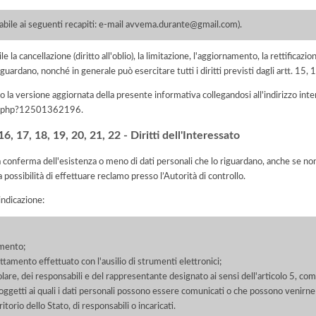
 ai seguenti recapiti: e-mail avvema.durante@gmail.com).
e la cancellazione (diritto all'oblio), la limitazione, l'aggiornamento, la rettificazion
guardano, nonché in generale può esercitare tutti i diritti previsti dagli artt. 15
 la versione aggiornata della presente informativa collegandosi all'indirizzo int
iva.php?12501362196
.
, 17, 18, 19, 20, 21, 22 - Diritti dell'Interessato
la conferma dell'esistenza o meno di dati personali che lo riguardano, anche se non 
a possibilità di effettuare reclamo presso l’Autorità di controllo.
'indicazione:
amento;
rattamento effettuato con l'ausilio di strumenti elettronici;
itolare, dei responsabili e del rappresentante designato ai sensi dell'articolo 5, co
soggetti ai quali i dati personali possono essere comunicati o che possono venirne
orio dello Stato, di responsabili o incaricati.