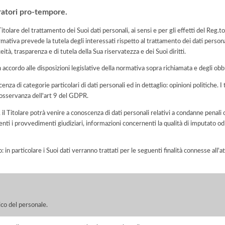
ratori pro-tempore.
itolare del trattamento dei Suoi dati personali, ai sensi e per gli effetti del Re
rmativa prevede la tutela degli interessati rispetto al trattamento dei dati person
eità, trasparenza e di tutela della Sua riservatezza e dei Suoi diritti.
n accordo alle disposizioni legislative della normativa sopra richiamata e degli obbli
cenza di categorie particolari di dati personali ed in dettaglio: opinioni politiche. 
n osservanza dell'art 9 del GDPR.
o, il Titolare potrà venire a conoscenza di dati personali relativi a condanne penali 
nti i provvedimenti giudiziari, informazioni concernenti la qualità di imputato od 
o: in particolare i Suoi dati verranno trattati per le seguenti finalità connesse all
;
co del personale.