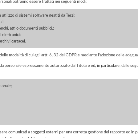
ersonali potranno essere trattati nei seguenti modi:
 utilizzo di sistemi software gestiti da Terzi;
zi;
enchi, atti o documenti pubblici.;
 elettronici;
chivi cartacei.
elle modalità di cui agli artt. 6, 32 del GDPR e mediante l'adozione delle adegua
 da personale espressamente autorizzato dal Titolare ed, in particolare, dalle seg
sonale;
ere comunicati a soggetti esterni per una corretta gestione del rapporto ed in pa