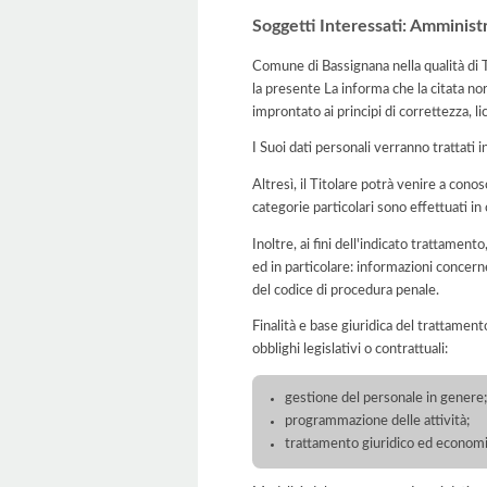
Soggetti Interessati: Amminist
Comune di Bassignana nella qualità di T
la presente La informa che la citata no
improntato ai principi di correttezza, lic
I Suoi dati personali verranno trattati i
Altresì, il Titolare potrà venire a conos
categorie particolari sono effettuati i
Inoltre, ai fini dell'indicato trattament
ed in particolare: informazioni concerne
del codice di procedura penale.
Finalità e base giuridica del trattament
obblighi legislativi o contrattuali:
gestione del personale in genere
programmazione delle attività;
trattamento giuridico ed economi