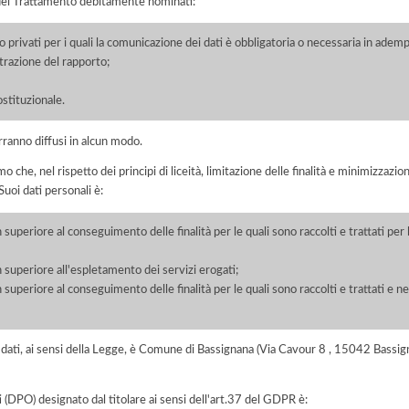
i del Trattamento debitamente nominati:
/o privati per i quali la comunicazione dei dati è obbligatoria o necessaria in adem
razione del rapporto;
ostituzionale.
rranno diffusi in alcun modo.
he, nel rispetto dei principi di liceità, limitazione delle finalità e minimizzazione 
uoi dati personali è:
 superiore al conseguimento delle finalità per le quali sono raccolti e trattati pe
 superiore all'espletamento dei servizi erogati;
 superiore al conseguimento delle finalità per le quali sono raccolti e trattati e ne
dei dati, ai sensi della Legge, è Comune di Bassignana (Via Cavour 8 , 15042 Bass
i (DPO) designato dal titolare ai sensi dell'art.37 del GDPR è: