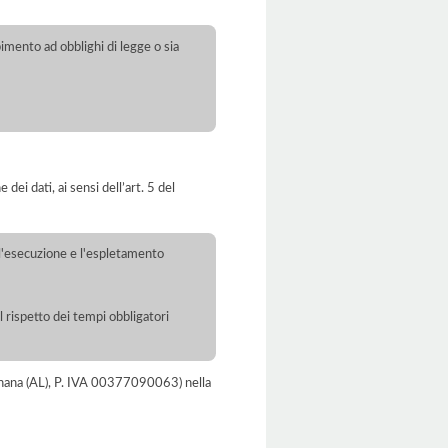
pimento ad obblighi di legge o sia
dei dati, ai sensi dell’art. 5 del
r l'esecuzione e l'espletamento
l rispetto dei tempi obbligatori
ignana (AL), P. IVA 00377090063) nella