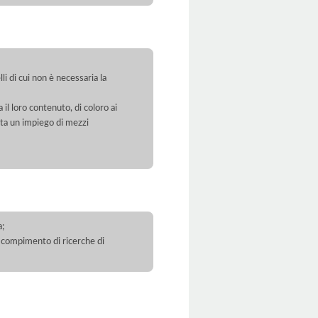
li di cui non è necessaria la
 il loro contenuto, di coloro ai
orta un impiego di mezzi
a;
 il compimento di ricerche di