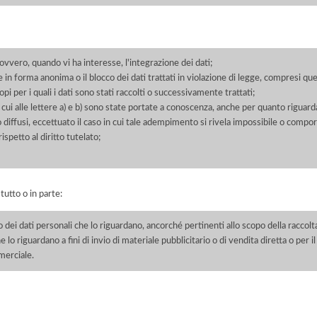
 ovvero, quando vi ha interesse, l'integrazione dei dati;
 in forma anonima o il blocco dei dati trattati in violazione di legge, compresi quel
pi per i quali i dati sono stati raccolti o successivamente trattati;
 cui alle lettere a) e b) sono state portate a conoscenza, anche per quanto riguarda
 o diffusi, eccettuato il caso in cui tale adempimento si rivela impossibile o comp
petto al diritto tutelato;
 tutto o in parte:
o dei dati personali che lo riguardano, ancorché pertinenti allo scopo della raccolt
e lo riguardano a fini di invio di materiale pubblicitario o di vendita diretta o per
merciale.