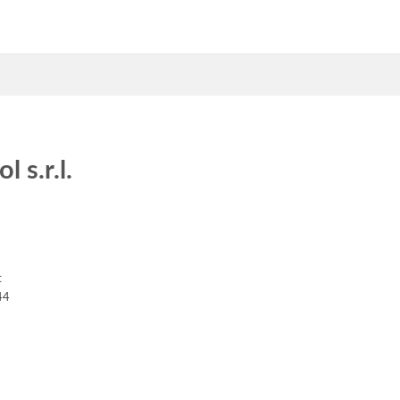
 s.r.l.
5
t
44