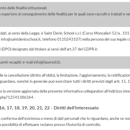
o delle finalità istituzionali;
 superiore al conseguimento delle finalità per le quali sono raccolti e trattati e ne
ei dati, ai sensi della Legge, è Saint Denis School s.r.l. (Corso Moncalieri 52/a 
ail info@saintdenisschool.it, telefono 0110243107) nella persona del suo legale
i (DPO) designato dal titolare ai sensi dell'art.37 del GDPR è:
enti recapiti: e-mail info@fasered.it).
e la cancellazione (diritto all'oblio), la limitazione, l'aggiornamento, la rettificazion
guardano, nonché in generale può esercitare tutti i diritti previsti dagli artt. 15
 la versione aggiornata della presente informativa collegandosi all'indirizzo int
iva.php?12541386364
.
, 17, 18, 19, 20, 21, 22 - Diritti dell'Interessato
la conferma dell'esistenza o meno di dati personali che lo riguardano, anche se non 
a possibilità di effettuare reclamo presso l’Autorità di controllo.