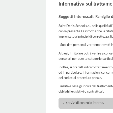
Informativa sul trattame
Soggetti Interessati: Famiglie d
Saint Denis School s.r.l. nella qualità 
con la presente La informa che la citat
improntato ai principi di correttezza, lic
I Suoi dati personali verranno trattati i
Altresì, il Titolare potrà venire a conosc
personali per queste categorie particol
Inoltre, ai fini dell'indicato trattament
ed in particolare: informazioni concerne
del codice di procedura penale.
Finalità e base giuridica del trattament
obblighi legislativi o contrattuali:
servizi di controllo interno.