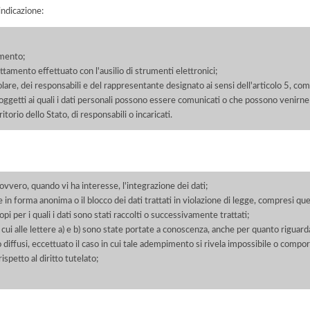
'indicazione:
amento;
rattamento effettuato con l'ausilio di strumenti elettronici;
itolare, dei responsabili e del rappresentante designato ai sensi dell'articolo 5, co
soggetti ai quali i dati personali possono essere comunicati o che possono venirne
orio dello Stato, di responsabili o incaricati.
 ovvero, quando vi ha interesse, l'integrazione dei dati;
 in forma anonima o il blocco dei dati trattati in violazione di legge, compresi quel
pi per i quali i dati sono stati raccolti o successivamente trattati;
 cui alle lettere a) e b) sono state portate a conoscenza, anche per quanto riguarda
 o diffusi, eccettuato il caso in cui tale adempimento si rivela impossibile o comp
petto al diritto tutelato;