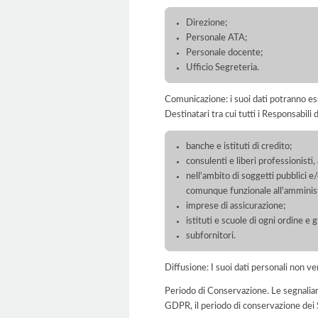
Direzione;
Personale ATA;
Personale docente;
Ufficio Segreteria.
Comunicazione: i suoi dati potranno ess
Destinatari tra cui tutti i Responsabil
banche e istituti di credito;
consulenti e liberi professionisti
nell'ambito di soggetti pubblici e
comunque funzionale all'amminist
imprese di assicurazione;
istituti e scuole di ogni ordine e 
subfornitori.
Diffusione: I suoi dati personali non ve
Periodo di Conservazione. Le segnaliamo c
GDPR, il periodo di conservazione dei S