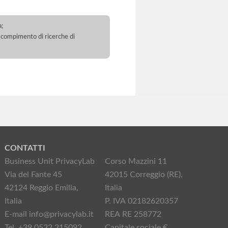
a;
 il compimento di ricerche di
CONTATTI
Business Unit PrivacyLab
Corso Mazzini 11
Via del Fante 45
42015 Correggio (RE),
42124 Reggio Emilia,
Italia
Italia
P. IVA 02182620357
E-mail info@privacylab.it
REA RE 258772
Tel. +39 0522 215092
Capitale sociale €