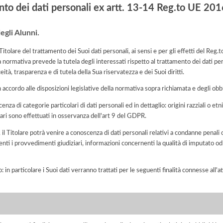
nto dei dati personali ex artt. 13-14 Reg.to UE 2
egli Alunni.
di Titolare del trattamento dei Suoi dati personali, ai sensi e per gli effetti del 
a normativa prevede la tutela degli interessati rispetto al trattamento dei dati pe
eità, trasparenza e di tutela della Sua riservatezza e dei Suoi diritti.
n accordo alle disposizioni legislative della normativa sopra richiamata e degli obbli
enza di categorie particolari di dati personali ed in dettaglio: origini razziali o etn
ari sono effettuati in osservanza dell'art 9 del GDPR.
o, il Titolare potrà venire a conoscenza di dati personali relativi a condanne penali 
nti i provvedimenti giudiziari, informazioni concernenti la qualità di imputato od 
o: in particolare i Suoi dati verranno trattati per le seguenti finalità connesse all