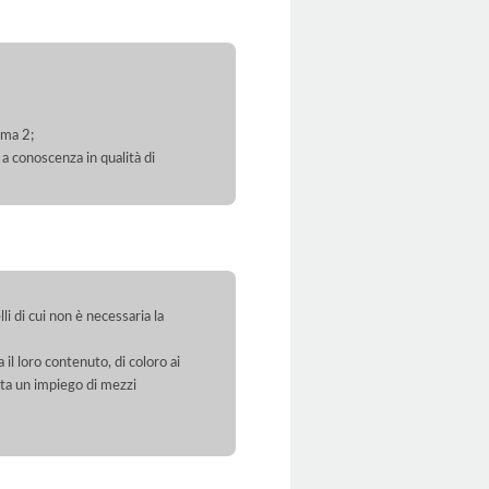
mma 2;
 a conoscenza in qualità di
li di cui non è necessaria la
 il loro contenuto, di coloro ai
orta un impiego di mezzi