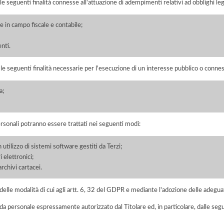
 le seguenti finalità connesse all'attuazione di adempimenti relativi ad obblighi legi
 in campo fiscale e contabile;
enti.
r le seguenti finalità necessarie per l'esecuzione di un interesse pubblico o conness
a;
ersonali potranno essere trattati nei seguenti modi:
 utilizzo di sistemi software gestiti da Terzi;
 elettronici;
chivi cartacei.
elle modalità di cui agli artt. 6, 32 del GDPR e mediante l'adozione delle adegua
 da personale espressamente autorizzato dal Titolare ed, in particolare, dalle seg