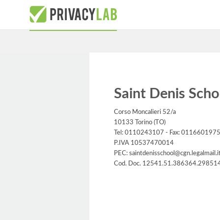
Saint Denis School
Corso Moncalieri 52/a
10133 Torino (TO)
Tel: 0110243107 - Fax: 011660197
P.IVA 10537470014
PEC: saintdenisschool@cgn.legalmail.i
Cod. Doc. 12541.51.386364.29851
Informativa