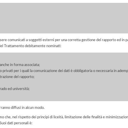
ere comunicati a soggetti esterni per una corretta gestione del rapporto ed in pa
i del Trattamento debitamente nominati:
, anche in forma associata;
/o privati per i quali la comunicazione dei dati è obbligatoria o necessaria in adem
razione del rapporto;
grado ed università;
rranno diffusi in alcun modo.
he, nel rispetto dei principi di liceità, limitazione delle finalità e minimizzazione 
uoi dati personali è: