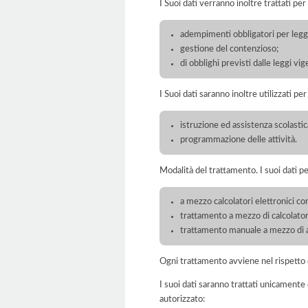
I Suoi dati verranno inoltre trattati per
adempimenti obbligatori per legge
gestione del contenzioso;
di obblighi previsti dalle leggi vig
I Suoi dati saranno inoltre utilizzati pe
istruzione ed assistenza scolastic
programmazione delle attività.
Modalità del trattamento. I suoi dati p
a mezzo calcolatori elettronici con
trattamento a mezzo di calcolatori
trattamento manuale a mezzo di ar
Ogni trattamento avviene nel rispetto d
I suoi dati saranno trattati unicamente
autorizzato: