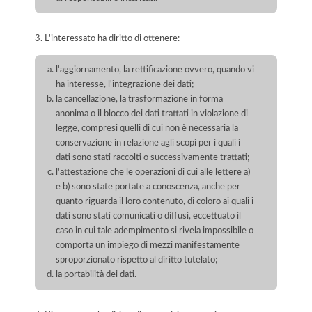
3. L'interessato ha diritto di ottenere:
l'aggiornamento, la rettificazione ovvero, quando vi
ha interesse, l'integrazione dei dati;
la cancellazione, la trasformazione in forma
anonima o il blocco dei dati trattati in violazione di
legge, compresi quelli di cui non è necessaria la
conservazione in relazione agli scopi per i quali i
dati sono stati raccolti o successivamente trattati;
l'attestazione che le operazioni di cui alle lettere a)
e b) sono state portate a conoscenza, anche per
quanto riguarda il loro contenuto, di coloro ai quali i
dati sono stati comunicati o diffusi, eccettuato il
caso in cui tale adempimento si rivela impossibile o
comporta un impiego di mezzi manifestamente
sproporzionato rispetto al diritto tutelato;
la portabilità dei dati.