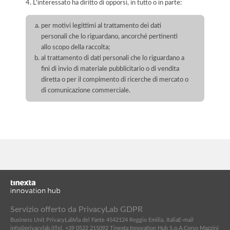
4. L'interessato ha diritto di opporsi, in tutto o in parte:
per motivi legittimi al trattamento dei dati
personali che lo riguardano, ancorché pertinenti
allo scopo della raccolta;
al trattamento di dati personali che lo riguardano a
fini di invio di materiale pubblicitario o di vendita
diretta o per il compimento di ricerche di mercato o
di comunicazione commerciale.
Servizio offerto da PrivacyLab GDPR
Business Unit PrivacyLab
Via del Fante 45
42124 Reggio Emilia, Italia
E-mail
info@privacylab.it
Tel. +39 0522 215092
Tinexta Innovation Hub S.p.A.
Corso Mazzini