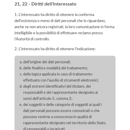
21, 22 - Diritti dell'Interessato
1. L'interessato ha diritto di ottenere la conferma
dell'esistenza o meno di dati personali che lo riguardano,
anche se non ancora registrati, la loro comunicazione in forma
intelligibile e la possibilità di effettuare reclamo presso
l’Autorità di controllo.
2. L'interessato ha diritto di ottenere l'indicazione:
dell'origine dei dati personali;
delle finalità e modalità del trattamento;
della logica applicata in caso di trattamento
effettuato con l'ausilio di strumenti elettronici;
degli estremi identificativi del titolare, dei
responsabili e del rappresentante designato ai
sensi dell'articolo 5, comma 2;
dei soggetti o delle categorie di soggetti ai quali i
dati personali possono essere comunicati o che
possono venirne a conoscenza in qualità di
rappresentante designato nel territorio dello Stato,
di responsabili o incaricati.