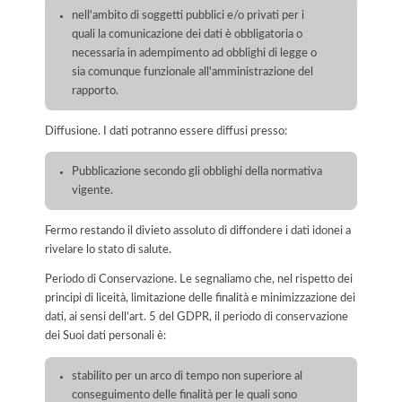
nell'ambito di soggetti pubblici e/o privati per i
quali la comunicazione dei dati è obbligatoria o
necessaria in adempimento ad obblighi di legge o
sia comunque funzionale all'amministrazione del
rapporto.
Diffusione. I dati potranno essere diffusi presso:
Pubblicazione secondo gli obblighi della normativa
vigente.
Fermo restando il divieto assoluto di diffondere i dati idonei a
rivelare lo stato di salute.
Periodo di Conservazione. Le segnaliamo che, nel rispetto dei
principi di liceità, limitazione delle finalità e minimizzazione dei
dati, ai sensi dell’art. 5 del GDPR, il periodo di conservazione
dei Suoi dati personali è:
stabilito per un arco di tempo non superiore al
conseguimento delle finalità per le quali sono