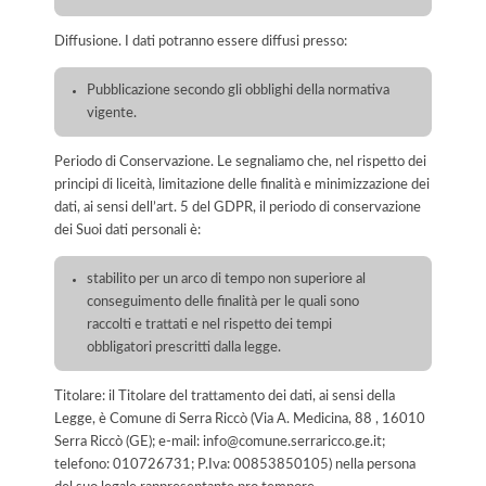
Diffusione. I dati potranno essere diffusi presso:
Pubblicazione secondo gli obblighi della normativa
vigente.
Periodo di Conservazione. Le segnaliamo che, nel rispetto dei
principi di liceità, limitazione delle finalità e minimizzazione dei
dati, ai sensi dell’art. 5 del GDPR, il periodo di conservazione
dei Suoi dati personali è:
stabilito per un arco di tempo non superiore al
conseguimento delle finalità per le quali sono
raccolti e trattati e nel rispetto dei tempi
obbligatori prescritti dalla legge.
Titolare: il Titolare del trattamento dei dati, ai sensi della
Legge, è Comune di Serra Riccò (Via A. Medicina, 88 , 16010
Serra Riccò (GE); e-mail: info@comune.serraricco.ge.it;
telefono: 010726731; P.Iva: 00853850105) nella persona