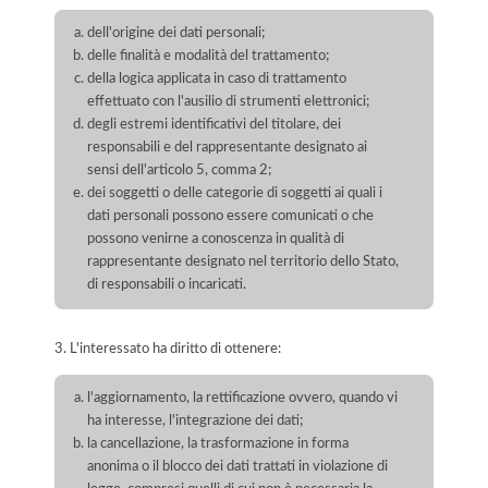
dell'origine dei dati personali;
delle finalità e modalità del trattamento;
della logica applicata in caso di trattamento
effettuato con l'ausilio di strumenti elettronici;
degli estremi identificativi del titolare, dei
responsabili e del rappresentante designato ai
sensi dell'articolo 5, comma 2;
dei soggetti o delle categorie di soggetti ai quali i
dati personali possono essere comunicati o che
possono venirne a conoscenza in qualità di
rappresentante designato nel territorio dello Stato,
di responsabili o incaricati.
3. L'interessato ha diritto di ottenere:
l'aggiornamento, la rettificazione ovvero, quando vi
ha interesse, l'integrazione dei dati;
la cancellazione, la trasformazione in forma
anonima o il blocco dei dati trattati in violazione di