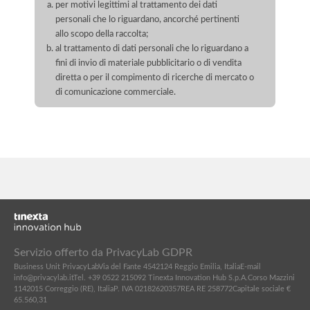
per motivi legittimi al trattamento dei dati
personali che lo riguardano, ancorché pertinenti
allo scopo della raccolta;
al trattamento di dati personali che lo riguardano a
fini di invio di materiale pubblicitario o di vendita
diretta o per il compimento di ricerche di mercato o
di comunicazione commerciale.
Servizio offerto da PrivacyLab GDPR
Business Unit PrivacyLab
Via del Fante 45
42124 Reggio Emilia, Italia
E-mail
info@privacylab.it
Tel. +39 0522 215092
Tinexta Innovation Hub S.p.A.
Corso Mazzini
11
42015 Correggio (RE), Italia
P. IVA 02182620357
REA RE 258772
Capitale sociale €
65.560,31