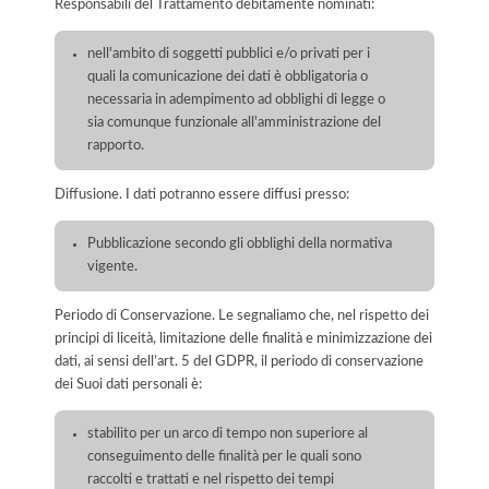
Responsabili del Trattamento debitamente nominati:
nell'ambito di soggetti pubblici e/o privati per i
quali la comunicazione dei dati è obbligatoria o
necessaria in adempimento ad obblighi di legge o
sia comunque funzionale all'amministrazione del
rapporto.
Diffusione. I dati potranno essere diffusi presso:
Pubblicazione secondo gli obblighi della normativa
vigente.
Periodo di Conservazione. Le segnaliamo che, nel rispetto dei
principi di liceità, limitazione delle finalità e minimizzazione dei
dati, ai sensi dell’art. 5 del GDPR, il periodo di conservazione
dei Suoi dati personali è:
stabilito per un arco di tempo non superiore al
conseguimento delle finalità per le quali sono
raccolti e trattati e nel rispetto dei tempi