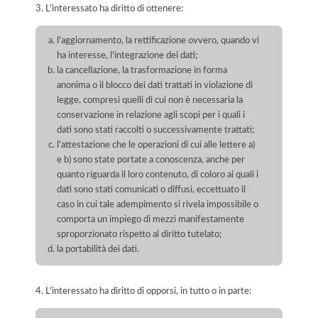
3. L'interessato ha diritto di ottenere:
l'aggiornamento, la rettificazione ovvero, quando vi
ha interesse, l'integrazione dei dati;
la cancellazione, la trasformazione in forma
anonima o il blocco dei dati trattati in violazione di
legge, compresi quelli di cui non è necessaria la
conservazione in relazione agli scopi per i quali i
dati sono stati raccolti o successivamente trattati;
l'attestazione che le operazioni di cui alle lettere a)
e b) sono state portate a conoscenza, anche per
quanto riguarda il loro contenuto, di coloro ai quali i
dati sono stati comunicati o diffusi, eccettuato il
caso in cui tale adempimento si rivela impossibile o
comporta un impiego di mezzi manifestamente
sproporzionato rispetto al diritto tutelato;
la portabilità dei dati.
4. L'interessato ha diritto di opporsi, in tutto o in parte: