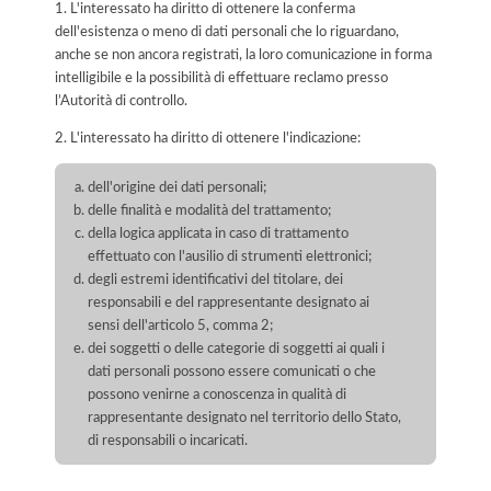
1. L'interessato ha diritto di ottenere la conferma
dell'esistenza o meno di dati personali che lo riguardano,
anche se non ancora registrati, la loro comunicazione in forma
intelligibile e la possibilità di effettuare reclamo presso
l’Autorità di controllo.
2. L'interessato ha diritto di ottenere l'indicazione:
dell'origine dei dati personali;
delle finalità e modalità del trattamento;
della logica applicata in caso di trattamento
effettuato con l'ausilio di strumenti elettronici;
degli estremi identificativi del titolare, dei
responsabili e del rappresentante designato ai
sensi dell'articolo 5, comma 2;
dei soggetti o delle categorie di soggetti ai quali i
dati personali possono essere comunicati o che
possono venirne a conoscenza in qualità di
rappresentante designato nel territorio dello Stato,
di responsabili o incaricati.