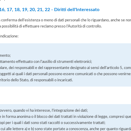
, 17, 18, 19, 20, 21, 22 - Diritti dell'Interessato
la conferma dell'esistenza o meno di dati personali che lo riguardano, anche se non 
a possibilità di effettuare reclamo presso l’Autorità di controllo.
'indicazione:
amento;
rattamento effettuato con l'ausilio di strumenti elettronici;
itolare, dei responsabili e del rappresentante designato ai sensi dell'articolo 5, co
soggetti ai quali i dati personali possono essere comunicati o che possono venirne
orio dello Stato, di responsabili o incaricati.
 ovvero, quando vi ha interesse, l'integrazione dei dati;
 in forma anonima o il blocco dei dati trattati in violazione di legge, compresi quel
pi per i quali i dati sono stati raccolti o successivamente trattati;
 cui alle lettere a) e b) sono state portate a conoscenza, anche per quanto riguarda