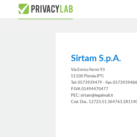
Sirtam S.p.A.
Via Enrico Fermi 93
51100 Pistoia (PT)
Tel: 0573939479 - Fax: 057393948
P.IVA 01494470477
PEC: sirtam@legalmail.it
Cod. Doc. 12723.51.364763.28114
Informativa