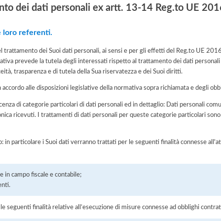
nto dei dati personali ex artt. 13-14 Reg.to UE 2
e loro referenti.
del trattamento dei Suoi dati personali, ai sensi e per gli effetti del Reg.to UE 2
tiva prevede la tutela degli interessati rispetto al trattamento dei dati personali
eità, trasparenza e di tutela della Sua riservatezza e dei Suoi diritti.
n accordo alle disposizioni legislative della normativa sopra richiamata e degli obbli
scenza di categorie particolari di dati personali ed in dettaglio: Dati personali co
ica ricevuti. I trattamenti di dati personali per queste categorie particolari sono 
o: in particolare i Suoi dati verranno trattati per le seguenti finalità connesse all
 in campo fiscale e contabile;
enti.
r le seguenti finalità relative all’esecuzione di misure connesse ad obblighi contrat