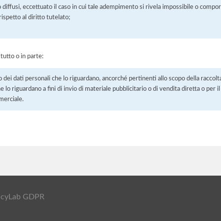
 o diffusi, eccettuato il caso in cui tale adempimento si rivela impossibile o comp
petto al diritto tutelato;
 tutto o in parte:
o dei dati personali che lo riguardano, ancorché pertinenti allo scopo della raccolt
e lo riguardano a fini di invio di materiale pubblicitario o di vendita diretta o per
merciale.
ivacyLab GDPR