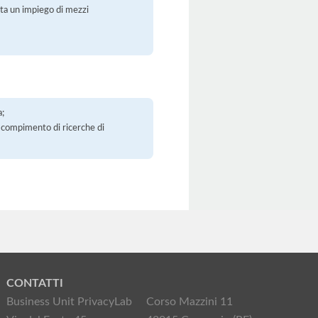
orta un impiego di mezzi
a;
 il compimento di ricerche di
CONTATTI
Business Unit PrivacyLab
Corso Mazzini 11