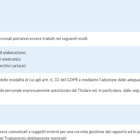
ersonali potranno essere trattati nei seguenti modi:
di elaborazione;
 elettronici;
chivi cartacei.
elle modalità di cui agli artt. 6, 32 del GDPR e mediante l'adozione delle adegua
 da personale espressamente autorizzato dal Titolare ed, in particolare, dalle seg
ere comunicati a soggetti esterni per una corretta gestione del rapporto ed in pa
i del Trattamento debitamente nominati: