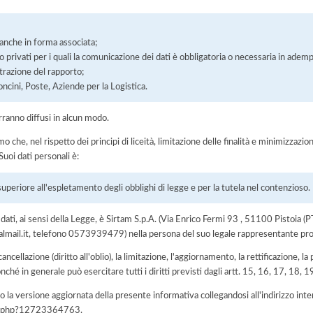
, anche in forma associata;
/o privati per i quali la comunicazione dei dati è obbligatoria o necessaria in adem
razione del rapporto;
oncini, Poste, Aziende per la Logistica.
rranno diffusi in alcun modo.
he, nel rispetto dei principi di liceità, limitazione delle finalità e minimizzazione 
uoi dati personali è:
superiore all'espletamento degli obblighi di legge e per la tutela nel contenzioso.
ei dati, ai sensi della Legge, è Sirtam S.p.A. (Via Enrico Fermi 93 , 51100 Pistoia
galmail.it, telefono 0573939479) nella persona del suo legale rappresentante pr
 cancellazione (diritto all'oblio), la limitazione, l'aggiornamento, la rettificazione, l
nché in generale può esercitare tutti i diritti previsti dagli artt. 15, 16, 17, 18,
 la versione aggiornata della presente informativa collegandosi all'indirizzo int
iva.php?12723364763
.