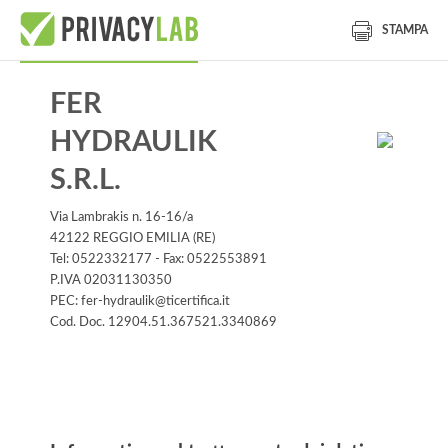
STAMPA
FER
HYDRAULIK
S.R.L.
Via Lambrakis n. 16-16/a
42122 REGGIO EMILIA (RE)
Tel: 0522332177 - Fax: 0522553891
P.IVA 02031130350
PEC: fer-hydraulik@ticertifica.it
Cod. Doc. 12904.51.367521.3340869
Informativa