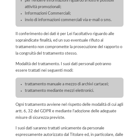
per rendere informazioni riguardo a nostre possibili
attività promozionali;
Informazioni Commerciali;
invio di informazioni commerciali via e-mail o sms.
Il conferimento dei dati è per Lei facoltativo riguardo alle
sopraindicate finalità, ed un suo eventuale rifiuto al
trattamento non compromette la prosecuzione del rapporto o
la congruità del trattamento stesso.
Modalità del trattamento. I suoi dati personali potranno
essere trattati nei seguenti modi:
trattamento manuale a mezzo di archivi cartacei;
trattamento mediante mezzi elettronici.
Ogni trattamento avviene nel rispetto delle modalità di cui agli
artt. 6, 32 del GDPR e mediante l'adozione delle adeguate
misure di sicurezza previste.
I suoi dati saranno trattati unicamente da personale
espressamente autorizzato dal Titolare ed, in particolare, dalle