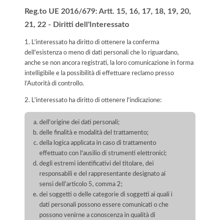
Reg.to UE 2016/679: Artt. 15, 16, 17, 18, 19, 20,
21, 22 - Diritti dell'Interessato
1. L'interessato ha diritto di ottenere la conferma
dell'esistenza o meno di dati personali che lo riguardano,
anche se non ancora registrati, la loro comunicazione in forma
intelligibile e la possibilità di effettuare reclamo presso
l’Autorità di controllo.
2. L'interessato ha diritto di ottenere l'indicazione:
dell'origine dei dati personali;
delle finalità e modalità del trattamento;
della logica applicata in caso di trattamento
effettuato con l'ausilio di strumenti elettronici;
degli estremi identificativi del titolare, dei
responsabili e del rappresentante designato ai
sensi dell'articolo 5, comma 2;
dei soggetti o delle categorie di soggetti ai quali i
dati personali possono essere comunicati o che
possono venirne a conoscenza in qualità di