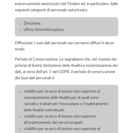
espressamente autorizzato dal Titolare ed, in particolare, dalle
seguenti categorie di personale autorizzato:
Direzione;
ufficio Amministrazione.
Diffusione: I suoi dati personali non verranno diffusi in alcun
modo.
Periodo di Conservazione. Le segnaliamo che, nel rispetto dei
principi di liceità, limitazione delle finalità e minimizzazione dei
dati, ai sensi dell’art. 5 del GDPR, il periodo di conservazione
dei Suoi dati personali è:
stabilito per un arco di tempo non superiore al
conseguimento delle finalità per le quali sono
raccolti e trattati per l'esecuzione e l'espletamento
delle finalità contrattuali;
stabilito per un arco di tempo non superiore
all'espletamento dei servizi erogati;
stabilito per un arco di tempo non superiore al