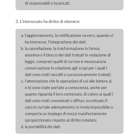
di responsabili o incaricati.
3. L'interessato ha diritto di ottenere:
l'aggiornamento, la rettificazione ovvero, quando vi
ha interesse, l'integrazione dei dati;
la cancellazione, la trasformazione in forma
anonima o il blocco dei dati trattati in violazione di
legge, compresi quelli di cui non è necessaria la
conservazione in relazione agli scopi per i quali i
dati sono stati raccolti o successivamente trattati;
l'attestazione che le operazioni di cui alle lettere a)
e b) sono state portate a conoscenza, anche per
quanto riguarda il loro contenuto, di coloro ai quali i
dati sono stati comunicati o diffusi, eccettuato il
caso in cui tale adempimento si rivela impossibile o
comporta un impiego di mezzi manifestamente
sproporzionato rispetto al diritto tutelato;
la portabilità dei dati.