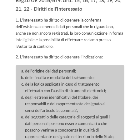
Reg.to UE 2016/679: Artt. 15, 16, 17, 18, 19, 20,
21, 22 - Diritti dell'Interessato
1. L'interessato ha diritto di ottenere la conferma
dell'esistenza o meno di dati personali che lo riguardano,
anche se non ancora registrati, la loro comunicazione in forma
intelligibile e la possibilità di effettuare reclamo presso
l’Autorità di controllo.
2. L'interessato ha diritto di ottenere l'indicazione:
dell'origine dei dati personali;
delle finalità e modalità del trattamento;
della logica applicata in caso di trattamento
effettuato con l'ausilio di strumenti elettronici;
degli estremi identificativi del titolare, dei
responsabili e del rappresentante designato ai
sensi dell'articolo 5, comma 2;
dei soggetti o delle categorie di soggetti ai quali i
dati personali possono essere comunicati o che
possono venirne a conoscenza in qualità di
rappresentante designato nel territorio dello Stato,