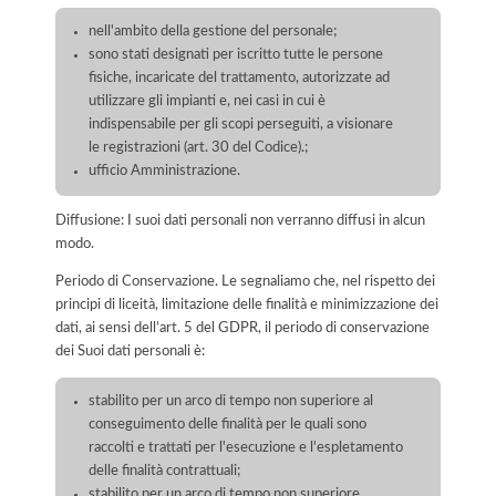
nell'ambito della gestione del personale;
sono stati designati per iscritto tutte le persone
fisiche, incaricate del trattamento, autorizzate ad
utilizzare gli impianti e, nei casi in cui è
indispensabile per gli scopi perseguiti, a visionare
le registrazioni (art. 30 del Codice).;
ufficio Amministrazione.
Diffusione: I suoi dati personali non verranno diffusi in alcun
modo.
Periodo di Conservazione. Le segnaliamo che, nel rispetto dei
principi di liceità, limitazione delle finalità e minimizzazione dei
dati, ai sensi dell’art. 5 del GDPR, il periodo di conservazione
dei Suoi dati personali è:
stabilito per un arco di tempo non superiore al
conseguimento delle finalità per le quali sono
raccolti e trattati per l'esecuzione e l'espletamento
delle finalità contrattuali;
stabilito per un arco di tempo non superiore