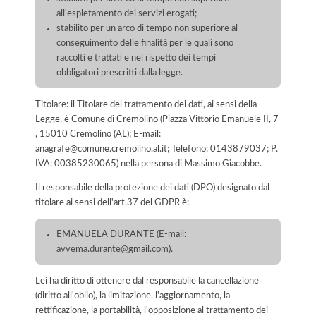
all'espletamento dei servizi erogati;
stabilito per un arco di tempo non superiore al
conseguimento delle finalità per le quali sono
raccolti e trattati e nel rispetto dei tempi
obbligatori prescritti dalla legge.
Titolare: il Titolare del trattamento dei dati, ai sensi della
Legge, è Comune di Cremolino (Piazza Vittorio Emanuele II, 7
, 15010 Cremolino (AL); E-mail:
anagrafe@comune.cremolino.al.it; Telefono: 0143879037; P.
IVA: 00385230065) nella persona di Massimo Giacobbe.
Il responsabile della protezione dei dati (DPO) designato dal
titolare ai sensi dell'art.37 del GDPR è:
EMANUELA DURANTE (E-mail:
avvema.durante@gmail.com).
Lei ha diritto di ottenere dal responsabile la cancellazione
(diritto all'oblio), la limitazione, l'aggiornamento, la
rettificazione, la portabilità, l'opposizione al trattamento dei