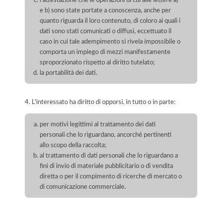
l'attestazione che le operazioni di cui alle lettere a)
e b) sono state portate a conoscenza, anche per
quanto riguarda il loro contenuto, di coloro ai quali i
dati sono stati comunicati o diffusi, eccettuato il
caso in cui tale adempimento si rivela impossibile o
comporta un impiego di mezzi manifestamente
sproporzionato rispetto al diritto tutelato;
la portabilità dei dati.
4. L'interessato ha diritto di opporsi, in tutto o in parte:
per motivi legittimi al trattamento dei dati
personali che lo riguardano, ancorché pertinenti
allo scopo della raccolta;
al trattamento di dati personali che lo riguardano a
fini di invio di materiale pubblicitario o di vendita
diretta o per il compimento di ricerche di mercato o
di comunicazione commerciale.