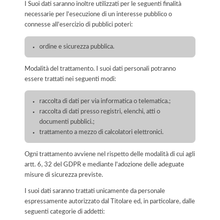
I Suoi dati saranno inoltre utilizzati per le seguenti finalità
necessarie per l'esecuzione di un interesse pubblico o
connesse all'esercizio di pubblici poteri:
ordine e sicurezza pubblica.
Modalità del trattamento. I suoi dati personali potranno
essere trattati nei seguenti modi:
raccolta di dati per via informatica o telematica.;
raccolta di dati presso registri, elenchi, atti o
documenti pubblici.;
trattamento a mezzo di calcolatori elettronici.
Ogni trattamento avviene nel rispetto delle modalità di cui agli
artt. 6, 32 del GDPR e mediante l'adozione delle adeguate
misure di sicurezza previste.
I suoi dati saranno trattati unicamente da personale
espressamente autorizzato dal Titolare ed, in particolare, dalle
seguenti categorie di addetti: