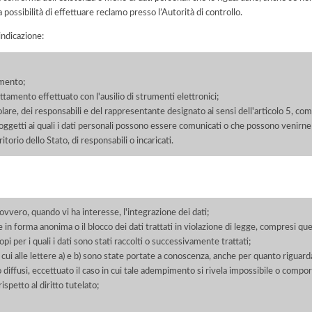
a possibilità di effettuare reclamo presso l’Autorità di controllo.
'indicazione:
amento;
rattamento effettuato con l'ausilio di strumenti elettronici;
itolare, dei responsabili e del rappresentante designato ai sensi dell'articolo 5, co
soggetti ai quali i dati personali possono essere comunicati o che possono venirne
orio dello Stato, di responsabili o incaricati.
 ovvero, quando vi ha interesse, l'integrazione dei dati;
 in forma anonima o il blocco dei dati trattati in violazione di legge, compresi quel
pi per i quali i dati sono stati raccolti o successivamente trattati;
 cui alle lettere a) e b) sono state portate a conoscenza, anche per quanto riguarda
 o diffusi, eccettuato il caso in cui tale adempimento si rivela impossibile o comp
petto al diritto tutelato;