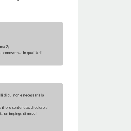
mma 2;
 a conoscenza in qualità di
li di cui non è necessaria la
 il loro contenuto, di coloro ai
orta un impiego di mezzi