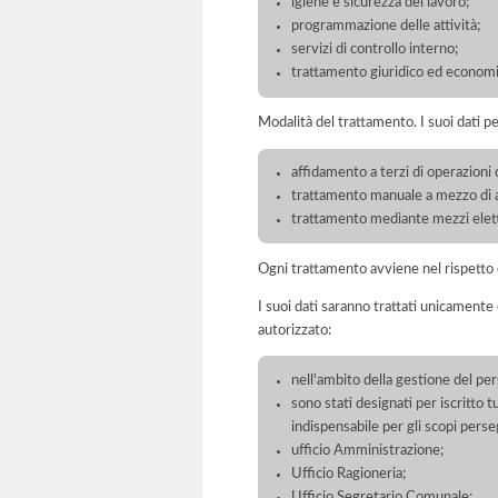
igiene e sicurezza del lavoro;
programmazione delle attività;
servizi di controllo interno;
trattamento giuridico ed economi
Modalità del trattamento. I suoi dati p
affidamento a terzi di operazioni 
trattamento manuale a mezzo di ar
trattamento mediante mezzi elett
Ogni trattamento avviene nel rispetto d
I suoi dati saranno trattati unicamente
autorizzato:
nell'ambito della gestione del per
sono stati designati per iscritto tu
indispensabile per gli scopi perseg
ufficio Amministrazione;
Ufficio Ragioneria;
Ufficio Segretario Comunale;