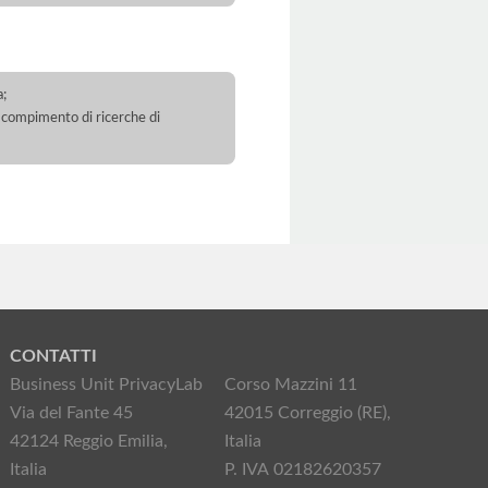
a;
 il compimento di ricerche di
CONTATTI
Business Unit PrivacyLab
Corso Mazzini 11
Via del Fante 45
42015 Correggio (RE),
42124 Reggio Emilia,
Italia
Italia
P. IVA 02182620357