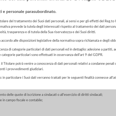
ti e personale parasubordinato.
olare del trattamento dei Suoi dati personali, ai sensi e per gli effetti del Reg
rmativa prevede la tutela degli interessati rispetto al trattamento dei dati person
eità, trasparenza e di tutela della Sua riservatezza e dei Suoi diritti.
n accordo alle disposizioni legislative della normativa sopra richiamata e degli obbli
cenza di categorie particolari di dati personali ed in dettaglio: adesione a partiti, a
e categorie particolari sono effettuati in osservanza dell'art 9 del GDPR.
o, il Titolare potrà venire a conoscenza di dati personali relativi a condanne penali 
enti i provvedimenti giudiziari.
o: in particolare i Suoi dati verranno trattati per le seguenti finalità connesse all
delle quote di iscrizione a sindacati o all'esercizio di diritti sindacali;
 in campo fiscale e contabile;
;