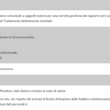
ere comunicati a soggetti esterni per una corretta gestione del rapporto ed in pa
i del Trattamento debitamente nominati:
, anche in forma associata;
ostituzionale;
i.
si presso:
fondere i dati idonei a rivelare lo stato di salute.
he, nel rispetto dei principi di liceità, limitazione delle finalità e minimizzazione 
uoi dati personali è: