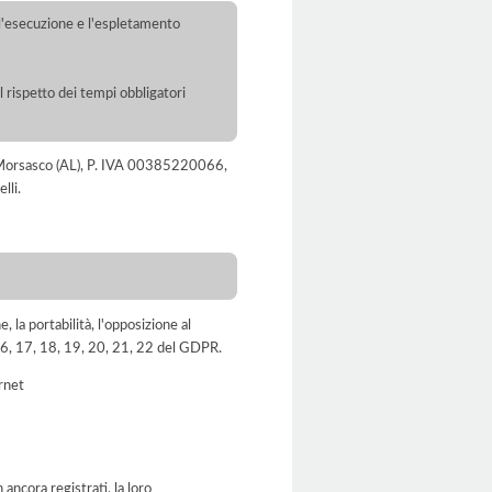
r l'esecuzione e l'espletamento
l rispetto dei tempi obbligatori
10 Morsasco (AL), P. IVA 00385220066,
lli.
e, la portabilità, l'opposizione al
, 16, 17, 18, 19, 20, 21, 22 del GDPR.
ernet
ancora registrati, la loro