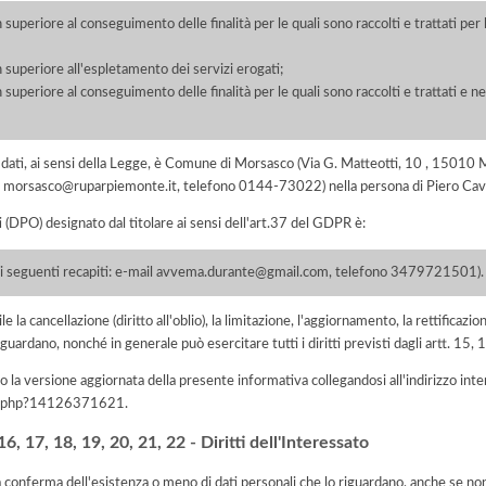
 superiore al conseguimento delle finalità per le quali sono raccolti e trattati pe
 superiore all'espletamento dei servizi erogati;
 superiore al conseguimento delle finalità per le quali sono raccolti e trattati e ne
dei dati, ai sensi della Legge, è Comune di Morsasco (Via G. Matteotti, 10 , 150
ail morsasco@ruparpiemonte.it, telefono 0144-73022) nella persona di Piero Cave
i (DPO) designato dal titolare ai sensi dell'art.37 del GDPR è:
ai seguenti recapiti: e-mail avvema.durante@gmail.com, telefono 3479721501).
e la cancellazione (diritto all'oblio), la limitazione, l'aggiornamento, la rettificazion
guardano, nonché in generale può esercitare tutti i diritti previsti dagli artt. 15
 la versione aggiornata della presente informativa collegandosi all'indirizzo int
iva.php?14126371621
.
, 17, 18, 19, 20, 21, 22 - Diritti dell'Interessato
la conferma dell'esistenza o meno di dati personali che lo riguardano, anche se non 