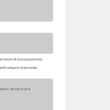
te misure di sicurezza previste.
uenti categorie di personale
anti e, nei casi in cui è