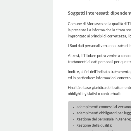
Soggetti Interessati: dipenden
Comune di Morsasco nella qualità di Tit
la presente La informa che la citata no
improntato ai principi di correttezza, lic
I Suoi dati personali verranno trattati i
Altresì, il Titolare potrà venire a conos
trattamenti di dati personali per quest
Inoltre, ai fini dell'indicato trattament
ed in particolare: informazioni concern
Finalità e base giuridica del trattament
obblighi legislativi o contrattuali:
adempimenti connessi al versamento 
adempimenti obbligatori per legge
gestione del personale in genere
gestione della qualità;