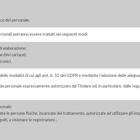
co del personale.
ersonali potranno essere trattati nei seguenti modi:
di elaborazione;
chivi cartacei;
ronici.
elle modalità di cui agli artt. 6, 32 del GDPR e mediante l'adozione delle adegua
 da personale espressamente autorizzato dal Titolare ed, in particolare, dalle seg
sonale;
tte le persone fisiche, incaricate del trattamento, autorizzate ad utilizzare gli impi
uiti, a visionare le registrazioni.;