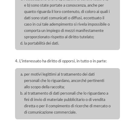
e b) sono state portate a conoscenza, anche per
quanto riguarda il loro contenuto, di coloro ai quali i
dati sono stati comunicati o diffusi, eccettuato il
caso in cui tale adempimento si rivela impossibile o
comporta un impiego di mezzi manifestamente
sproporzionato rispetto al diritto tutelato;
la portabilità dei dati.
4. L'interessato ha diritto di opporsi, in tutto o in parte:
per motivi legittimi al trattamento dei dati
personali che lo riguardano, ancorché pertinenti
allo scopo della raccolta;
al trattamento di dati personali che lo riguardano a
fini di invio di materiale pubblicitario o di vendita
diretta o per il compimento di ricerche di mercato o
di comunicazione commerciale.