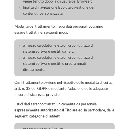
viene tenuto dopo la chiusura del Browser;
finalità di navigazione Evoluta o gestione dei
contenuti personalizzata.
Modalità del trattamento. I suoi dati personali potranno
essere trattati nei seguenti modi:
a mezzo calcolatori elettronici con utilizzo di
sistemi software gestiti da Terzi;
a mezzo calcolatori elettronici con utilizzo di
sistemi software gestiti o programmati
direttamente.
Ogni trattamento avviene nel rispetto delle modalità di cui agli
artt. 6, 32 del GDPR e mediante l'adozione delle adeguate
misure di sicurezza previste.
I suoi dati saranno trattati unicamente da personale
espressamente autorizzato dal Titolare ed, in particolare, dalle
seguenti categorie di addetti: