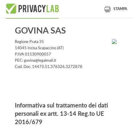
STAMPA
GOVINA SAS
Regione Prata 35
14045 Incisa Scapaccino (AT)
P.IVA 01530900057
PEC: govina@legalmail.it
Cod. Doc. 14473.51.376326.3272878
Informativa
Informativa sul trattamento dei dati
personali ex artt. 13-14 Reg.to UE
2016/679