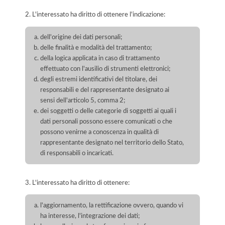
2. L'interessato ha diritto di ottenere l'indicazione:
dell'origine dei dati personali;
delle finalità e modalità del trattamento;
della logica applicata in caso di trattamento
effettuato con l'ausilio di strumenti elettronici;
degli estremi identificativi del titolare, dei
responsabili e del rappresentante designato ai
sensi dell'articolo 5, comma 2;
dei soggetti o delle categorie di soggetti ai quali i
dati personali possono essere comunicati o che
possono venirne a conoscenza in qualità di
rappresentante designato nel territorio dello Stato,
di responsabili o incaricati.
3. L'interessato ha diritto di ottenere:
l'aggiornamento, la rettificazione ovvero, quando vi
ha interesse, l'integrazione dei dati;