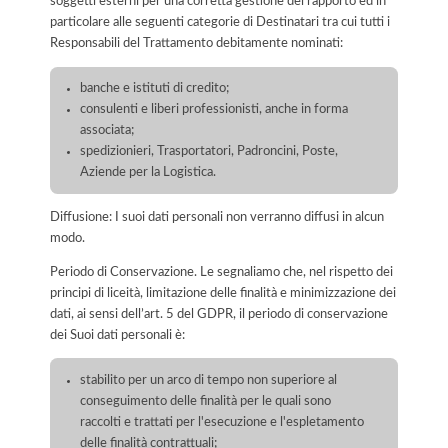
soggetti esterni per una corretta gestione del rapporto ed in
particolare alle seguenti categorie di Destinatari tra cui tutti i
Responsabili del Trattamento debitamente nominati:
banche e istituti di credito;
consulenti e liberi professionisti, anche in forma
associata;
spedizionieri, Trasportatori, Padroncini, Poste,
Aziende per la Logistica.
Diffusione: I suoi dati personali non verranno diffusi in alcun
modo.
Periodo di Conservazione. Le segnaliamo che, nel rispetto dei
principi di liceità, limitazione delle finalità e minimizzazione dei
dati, ai sensi dell’art. 5 del GDPR, il periodo di conservazione
dei Suoi dati personali è:
stabilito per un arco di tempo non superiore al
conseguimento delle finalità per le quali sono
raccolti e trattati per l'esecuzione e l'espletamento
delle finalità contrattuali;