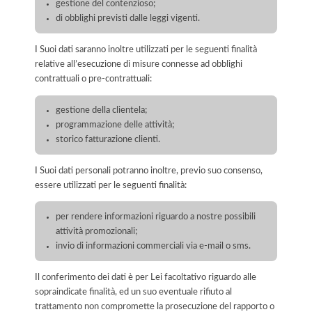
gestione del contenzioso;
di obblighi previsti dalle leggi vigenti.
I Suoi dati saranno inoltre utilizzati per le seguenti finalità
relative all’esecuzione di misure connesse ad obblighi
contrattuali o pre-contrattuali:
gestione della clientela;
programmazione delle attività;
storico fatturazione clienti.
I Suoi dati personali potranno inoltre, previo suo consenso,
essere utilizzati per le seguenti finalità:
per rendere informazioni riguardo a nostre possibili
attività promozionali;
invio di informazioni commerciali via e-mail o sms.
Il conferimento dei dati è per Lei facoltativo riguardo alle
sopraindicate finalità, ed un suo eventuale rifiuto al
trattamento non compromette la prosecuzione del rapporto o