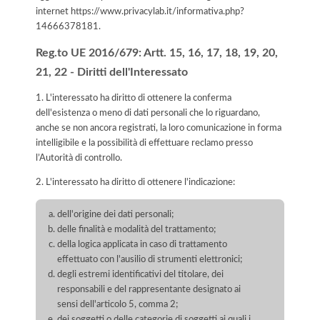
internet
https://www.privacylab.it/informativa.php?
14666378181
.
Reg.to UE 2016/679: Artt. 15, 16, 17, 18, 19, 20,
21, 22 - Diritti dell'Interessato
1. L'interessato ha diritto di ottenere la conferma
dell'esistenza o meno di dati personali che lo riguardano,
anche se non ancora registrati, la loro comunicazione in forma
intelligibile e la possibilità di effettuare reclamo presso
l’Autorità di controllo.
2. L'interessato ha diritto di ottenere l'indicazione:
dell'origine dei dati personali;
delle finalità e modalità del trattamento;
della logica applicata in caso di trattamento
effettuato con l'ausilio di strumenti elettronici;
degli estremi identificativi del titolare, dei
responsabili e del rappresentante designato ai
sensi dell'articolo 5, comma 2;
dei soggetti o delle categorie di soggetti ai quali i