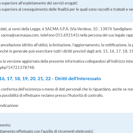
 superiore all'espletamento dei servizi erogati;
 superiore al conseguimento delle finalità per le quali sono raccolti e trattati e ne
dei dati, ai sensi della Legge, è SACMA S.P.A. (Via Verdese, 10 , 13876 Sandiglia
mail sacma@sacmaspa.com, telefono 015.692145) nella persona del suo legale ra
 cancellazione (diritto all'oblio), la limitazione, l'aggiornamento, la rettificazione, l
nché in generale può esercitare tutti i diritti previsti dagli artt. 15, 16, 17, 18,
 la versione aggiornata della presente informativa collegandosi all'indirizzo int
iva.php?14721378748
.
, 17, 18, 19, 20, 21, 22 - Diritti dell'Interessato
la conferma dell'esistenza o meno di dati personali che lo riguardano, anche se non 
a possibilità di effettuare reclamo presso l’Autorità di controllo.
'indicazione:
amento;
rattamento effettuato con l'ausilio di strumenti elettronici;