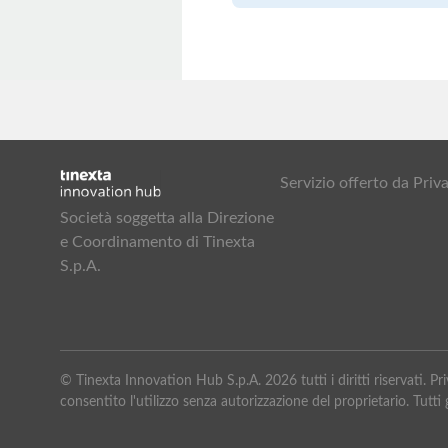
Servizio offerto da Pr
Società soggetta alla Direzione
e Coordinamento di Tinexta
S.p.A.
© Tinexta Innovation Hub S.p.A. 2026 tutti i diritti riservati. 
consentito l'utilizzo senza autorizzazione del proprietario. Tutti g