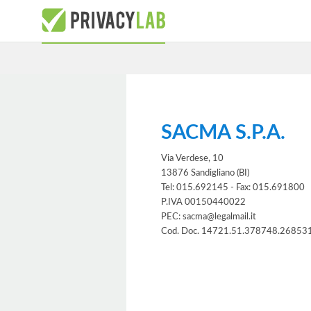
SACMA S.P.A.
Via Verdese, 10
13876 Sandigliano (BI)
Tel: 015.692145 - Fax: 015.691800
P.IVA 00150440022
PEC: sacma@legalmail.it
Cod. Doc. 14721.51.378748.26853
Informativa