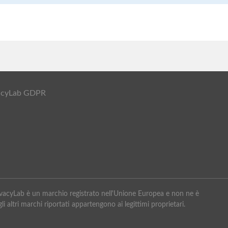
ivacyLab GDPR
PrivacyLab è un marchio registrato nell'Unione Europea e non ne è
li altri marchi riportati appartengono ai legittimi proprietari.