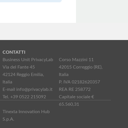
CONTATTI
Business Unit PrivacyLab
Corso Mazzini 11
Via del Fante 45
42015 Correggio (RE),
42124 Reggio Emilia,
Italia
Italia
P. IVA 02182620357
E-mail info@privacylab.it
REA RE 258772
Tel. +39 0522 215092
Capitale sociale €
65.560,31
Tinexta Innovation Hub
S.p.A.