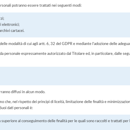
ersonali potranno essere trattati nei seguenti modi:
zi;
 elettronici;
chivi cartacei.
elle modalità di cui agli artt. 6, 32 del GDPR e mediante l'adozione delle adegua
 da personale espressamente autorizzato dal Titolare ed, in particolare, dalle seg
rranno diffusi in alcun modo.
he, nel rispetto dei principi di liceità, limitazione delle finalità e minimizzazione 
uoi dati personali è:
 superiore al conseguimento delle finalità per le quali sono raccolti e trattati pe