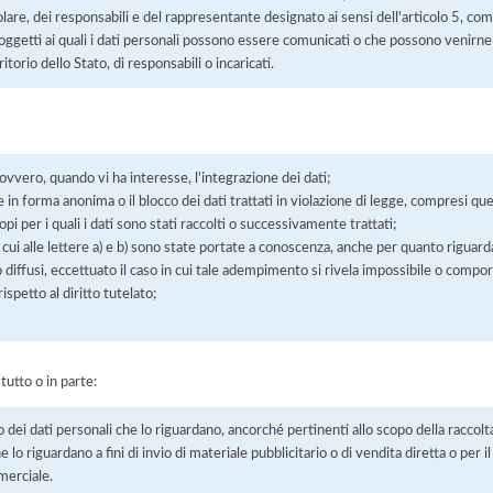
itolare, dei responsabili e del rappresentante designato ai sensi dell'articolo 5, co
soggetti ai quali i dati personali possono essere comunicati o che possono venirne
orio dello Stato, di responsabili o incaricati.
 ovvero, quando vi ha interesse, l'integrazione dei dati;
 in forma anonima o il blocco dei dati trattati in violazione di legge, compresi quel
pi per i quali i dati sono stati raccolti o successivamente trattati;
 cui alle lettere a) e b) sono state portate a conoscenza, anche per quanto riguarda
 o diffusi, eccettuato il caso in cui tale adempimento si rivela impossibile o comp
petto al diritto tutelato;
 tutto o in parte:
o dei dati personali che lo riguardano, ancorché pertinenti allo scopo della raccolt
e lo riguardano a fini di invio di materiale pubblicitario o di vendita diretta o per
merciale.