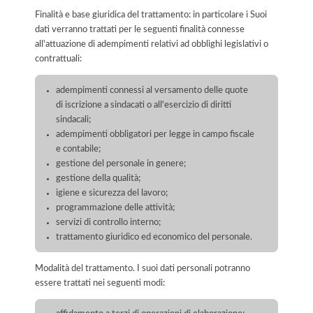
Finalità e base giuridica del trattamento: in particolare i Suoi
dati verranno trattati per le seguenti finalità connesse
all'attuazione di adempimenti relativi ad obblighi legislativi o
contrattuali:
adempimenti connessi al versamento delle quote
di iscrizione a sindacati o all'esercizio di diritti
sindacali;
adempimenti obbligatori per legge in campo fiscale
e contabile;
gestione del personale in genere;
gestione della qualità;
igiene e sicurezza del lavoro;
programmazione delle attività;
servizi di controllo interno;
trattamento giuridico ed economico del personale.
Modalità del trattamento. I suoi dati personali potranno
essere trattati nei seguenti modi: