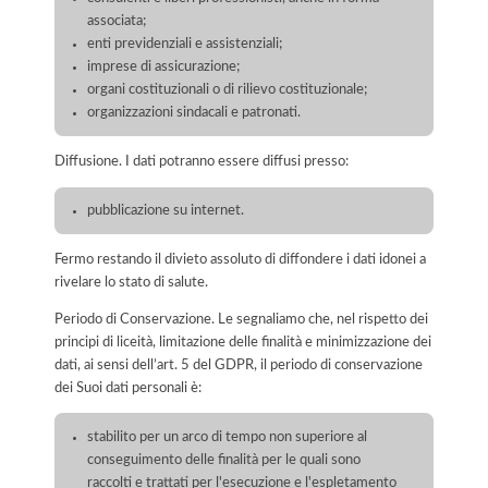
associata;
enti previdenziali e assistenziali;
imprese di assicurazione;
organi costituzionali o di rilievo costituzionale;
organizzazioni sindacali e patronati.
Diffusione. I dati potranno essere diffusi presso:
pubblicazione su internet.
Fermo restando il divieto assoluto di diffondere i dati idonei a
rivelare lo stato di salute.
Periodo di Conservazione. Le segnaliamo che, nel rispetto dei
principi di liceità, limitazione delle finalità e minimizzazione dei
dati, ai sensi dell’art. 5 del GDPR, il periodo di conservazione
dei Suoi dati personali è:
stabilito per un arco di tempo non superiore al
conseguimento delle finalità per le quali sono
raccolti e trattati per l'esecuzione e l'espletamento