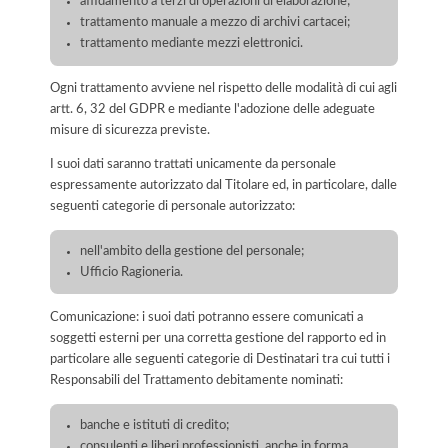
affidamento a terzi di operazioni di elaborazione;
trattamento manuale a mezzo di archivi cartacei;
trattamento mediante mezzi elettronici.
Ogni trattamento avviene nel rispetto delle modalità di cui agli
artt. 6, 32 del GDPR e mediante l'adozione delle adeguate
misure di sicurezza previste.
I suoi dati saranno trattati unicamente da personale
espressamente autorizzato dal Titolare ed, in particolare, dalle
seguenti categorie di personale autorizzato:
nell'ambito della gestione del personale;
Ufficio Ragioneria.
Comunicazione: i suoi dati potranno essere comunicati a
soggetti esterni per una corretta gestione del rapporto ed in
particolare alle seguenti categorie di Destinatari tra cui tutti i
Responsabili del Trattamento debitamente nominati:
banche e istituti di credito;
consulenti e liberi professionisti, anche in forma