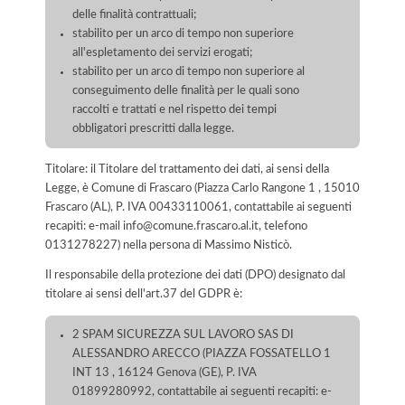
delle finalità contrattuali;
stabilito per un arco di tempo non superiore
all'espletamento dei servizi erogati;
stabilito per un arco di tempo non superiore al
conseguimento delle finalità per le quali sono
raccolti e trattati e nel rispetto dei tempi
obbligatori prescritti dalla legge.
Titolare: il Titolare del trattamento dei dati, ai sensi della
Legge, è Comune di Frascaro (Piazza Carlo Rangone 1 , 15010
Frascaro (AL), P. IVA 00433110061, contattabile ai seguenti
recapiti: e-mail info@comune.frascaro.al.it, telefono
0131278227) nella persona di Massimo Nisticò.
Il responsabile della protezione dei dati (DPO) designato dal
titolare ai sensi dell'art.37 del GDPR è:
2 SPAM SICUREZZA SUL LAVORO SAS DI
ALESSANDRO ARECCO (PIAZZA FOSSATELLO 1
INT 13 , 16124 Genova (GE), P. IVA
01899280992, contattabile ai seguenti recapiti: e-