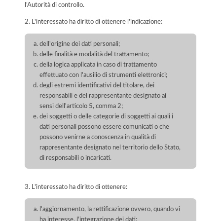
l’Autorità di controllo.
2. L'interessato ha diritto di ottenere l'indicazione:
dell'origine dei dati personali;
delle finalità e modalità del trattamento;
della logica applicata in caso di trattamento
effettuato con l'ausilio di strumenti elettronici;
degli estremi identificativi del titolare, dei
responsabili e del rappresentante designato ai
sensi dell'articolo 5, comma 2;
dei soggetti o delle categorie di soggetti ai quali i
dati personali possono essere comunicati o che
possono venirne a conoscenza in qualità di
rappresentante designato nel territorio dello Stato,
di responsabili o incaricati.
3. L'interessato ha diritto di ottenere:
l'aggiornamento, la rettificazione ovvero, quando vi
ha interesse, l'integrazione dei dati;