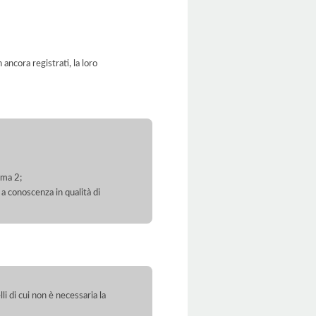
ancora registrati, la loro
mma 2;
 a conoscenza in qualità di
li di cui non è necessaria la