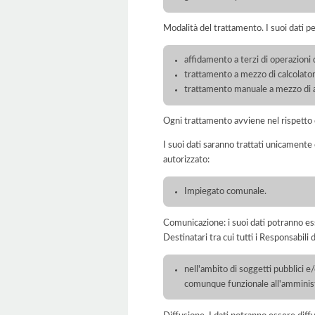
Modalità del trattamento. I suoi dati p
affidamento a terzi di operazioni 
trattamento a mezzo di calcolatori
trattamento manuale a mezzo di ar
Ogni trattamento avviene nel rispetto d
I suoi dati saranno trattati unicamente
autorizzato:
Impiegato comunale.
Comunicazione: i suoi dati potranno ess
Destinatari tra cui tutti i Responsabil
nell'ambito di soggetti pubblici e
comunque funzionale all'amminist