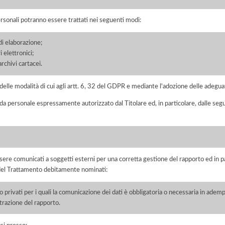
ersonali potranno essere trattati nei seguenti modi:
di elaborazione;
 elettronici;
chivi cartacei.
elle modalità di cui agli artt. 6, 32 del GDPR e mediante l'adozione delle adegua
 da personale espressamente autorizzato dal Titolare ed, in particolare, dalle seg
ere comunicati a soggetti esterni per una corretta gestione del rapporto ed in pa
i del Trattamento debitamente nominati:
/o privati per i quali la comunicazione dei dati è obbligatoria o necessaria in adem
razione del rapporto.