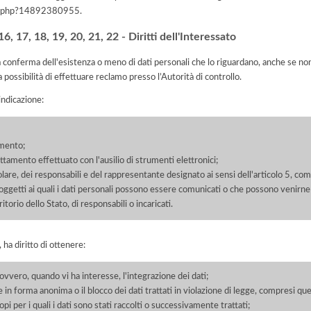
iva.php?14892380955
.
, 17, 18, 19, 20, 21, 22 - Diritti dell'Interessato
la conferma dell'esistenza o meno di dati personali che lo riguardano, anche se non 
a possibilità di effettuare reclamo presso l’Autorità di controllo.
'indicazione:
amento;
rattamento effettuato con l'ausilio di strumenti elettronici;
itolare, dei responsabili e del rappresentante designato ai sensi dell'articolo 5, co
soggetti ai quali i dati personali possono essere comunicati o che possono venirne
orio dello Stato, di responsabili o incaricati.
 ha diritto di ottenere:
 ovvero, quando vi ha interesse, l'integrazione dei dati;
 in forma anonima o il blocco dei dati trattati in violazione di legge, compresi quel
pi per i quali i dati sono stati raccolti o successivamente trattati;