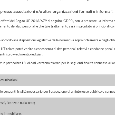
 presso associazioni e/o altre organizzazioni formali e informali.
li effetti del Reg.to UE 2016/679 di seguito 'GDPR', con la presente La informa c
ttamento dei dati personali e che tale trattamento sarà improntato ai principi di corr
n accordo alle disposizioni legislative della normativa sopra richiamata e degli obbli
o, il Titolare potrà venire a conoscenza di dati personali relativi a condanne penali 
enti i provvedimenti giudiziari.
o: in particolare i Suoi dati verranno trattati per le seguenti finalità connesse all
comunicazioni.
r le seguenti finalità necessarie per l'esecuzione di un interesse pubblico o conness
ssi, licenze e nulla-osta;
 e immobiliare.