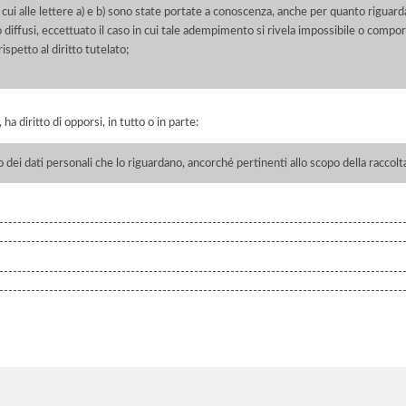
 cui alle lettere a) e b) sono state portate a conoscenza, anche per quanto riguarda
 o diffusi, eccettuato il caso in cui tale adempimento si rivela impossibile o comp
petto al diritto tutelato;
ha diritto di opporsi, in tutto o in parte:
o dei dati personali che lo riguardano, ancorché pertinenti allo scopo della raccolt
-----------------------------------------------------------------------------------------
-----------------------------------------------------------------------------------------
-----------------------------------------------------------------------------------------
-----------------------------------------------------------------------------------------