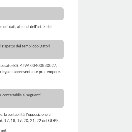
dei dati, ai sensi dell’art. 5 del
l rispetto dei tempi obbligatori
6 Cossato (BI), P. IVA 00400880027,
uo legale rappresentante pro tempore.
, contattabile ai seguenti
e, la portabilità, l'opposizione al
, 16, 17, 18, 19, 20, 21, 22 del GDPR.
ernet