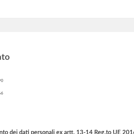
ato
90
66
nto dei dati personali ex artt. 13-14 Reg.to UE 2