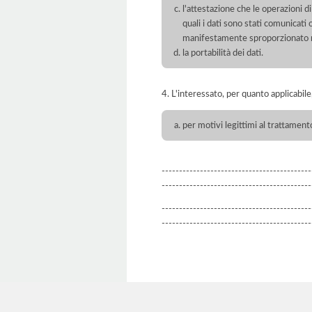
l'attestazione che le operazioni di
quali i dati sono stati comunicati
manifestamente sproporzionato ris
la portabilità dei dati.
4. L'interessato, per quanto applicabile, 
per motivi legittimi al trattament
-------------------------------------------
-------------------------------------------
-------------------------------------------
-------------------------------------------