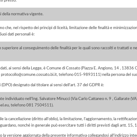
si presso:
i della normativa vigente.
he, nel rispetto dei principi di liceità, limitazione delle finalità e minimizzazione 
uoi dati personali è:
 superiore al conseguimento delle finalità per le quali sono raccolti e trattati e ne
dei dati, ai sensi della Legge, è Comune di Cossato (Piazza E. Angiono, 14 , 1383
mail protocollo@comune.cossato.bi.it, telefono 015-9893111) nella persona del s
i (DPO) designato dal titolare ai sensi dell'art. 37 del GDPR è:
individuato nell'Ing. Salvatore Minucci (Via Carlo Cattaneo n. 9 , Gallarate (VA)
smel.eu, telefono 081 7504511).
e la cancellazione (diritto all'oblio), la limitazione, l'aggiornamento, la rettificazion
guardano, nonché in generale può esercitare tutti i diritti previsti dagli artt. 15
 la versione aggiornata della presente informativa collegandosi all'indirizzo int