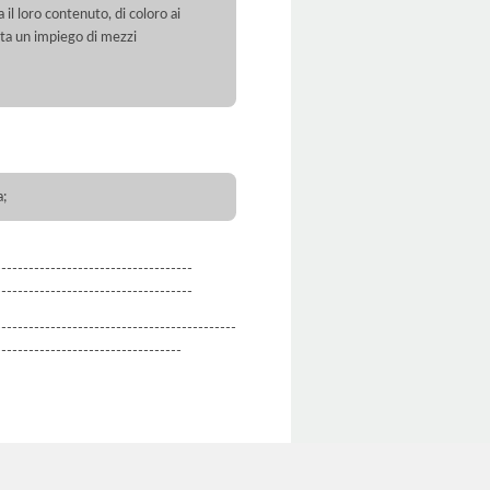
 il loro contenuto, di coloro ai
orta un impiego di mezzi
a;
------------------------------------
------------------------------------
--------------------------------------------
----------------------------------