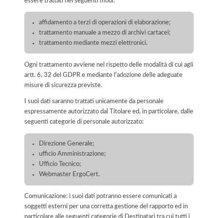
essere trattati nei seguenti modi:
affidamento a terzi di operazioni di elaborazione;
trattamento manuale a mezzo di archivi cartacei;
trattamento mediante mezzi elettronici.
Ogni trattamento avviene nel rispetto delle modalità di cui agli
artt. 6, 32 del GDPR e mediante l'adozione delle adeguate
misure di sicurezza previste.
I suoi dati saranno trattati unicamente da personale
espressamente autorizzato dal Titolare ed, in particolare, dalle
seguenti categorie di personale autorizzato:
Direzione Generale;
ufficio Amministrazione;
Ufficio Tecnico;
Webmaster ErgoCert.
Comunicazione: i suoi dati potranno essere comunicati a
soggetti esterni per una corretta gestione del rapporto ed in
particolare alle seguenti categorie di Destinatari tra cui tutti i