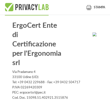
STAMPA
ErgoCert Ente
di
Certificazione
per l'Ergonomia
srl
Via Pradamano 4
33100 Udine (UD)
Tel: +39 0432 229688 - Fax: +39 0432 504717
P.IVA 02269420309
PEC: ergocertsrl@pec.it
Cod. Doc. 15098.51.402921.3515876