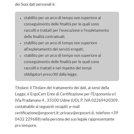
dei Suoi dati personali è:
stabilito per un arco di tempo non superiore al
conseguimento delle finalità per le quali sono
raccolti e trattati per l'esecuzione e l'espletamento
delle finalità contrattuali;
stabilito per un arco di tempo non superiore
all'espletamento dei servizi erogati;
stabilito per un arco di tempo non superiore al
conseguimento delle finalità per le quali sono
raccolti e trattati e nel rispetto dei tempi
obbligatori prescritti dalla legge.
Titolare: il Titolare del trattamento dei dati, ai sensi della
Legge, è ErgoCert Ente di Certificazione per l'Ergonomia srl
(Via Pradamano 4 , 33100 Udine (UD), P. IVA 02269420309,
contattabile ai seguenti recapiti: e-mail
certificazione@ergocert.it; privacy@ergocert.it, telefono +39
0432 229688) nella persona del suo legale rappresentante
pro tempore.