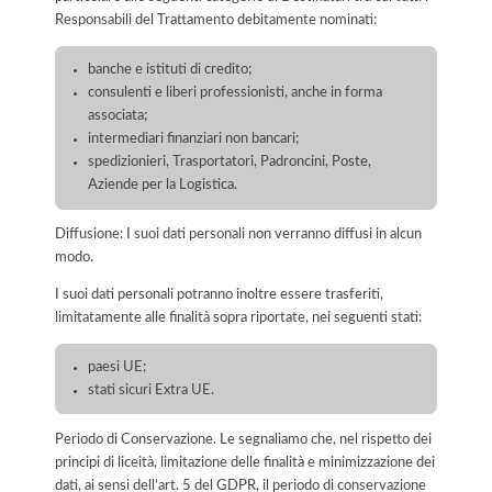
Responsabili del Trattamento debitamente nominati:
banche e istituti di credito;
consulenti e liberi professionisti, anche in forma
associata;
intermediari finanziari non bancari;
spedizionieri, Trasportatori, Padroncini, Poste,
Aziende per la Logistica.
Diffusione: I suoi dati personali non verranno diffusi in alcun
modo.
I suoi dati personali potranno inoltre essere trasferiti,
limitatamente alle finalità sopra riportate, nei seguenti stati:
paesi UE;
stati sicuri Extra UE.
Periodo di Conservazione. Le segnaliamo che, nel rispetto dei
principi di liceità, limitazione delle finalità e minimizzazione dei
dati, ai sensi dell’art. 5 del GDPR, il periodo di conservazione