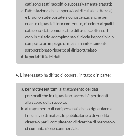
dati sono stati raccolti o successivamente trattati;
l'attestazione che le operazioni di cui alle lettere a)
e b) sono state portate a conoscenza, anche per
quanto riguarda il loro contenuto, di coloro ai quali i
dati sono stati comunicati o diffusi, eccettuato il
caso in cui tale adempimento si rivela impossibile o
comporta un impiego di mezzi manifestamente
sproporzionato rispetto al diritto tutelato;
la portabilità dei dati.
4. L'interessato ha diritto di opporsi, in tutto o in parte:
per motivi legittimi al trattamento dei dati
personali che lo riguardano, ancorché pertinenti
allo scopo della raccolta;
al trattamento di dati personali che lo riguardano a
fini di invio di materiale pubblicitario o di vendita
diretta o per il compimento di ricerche di mercato o
di comunicazione commerciale.