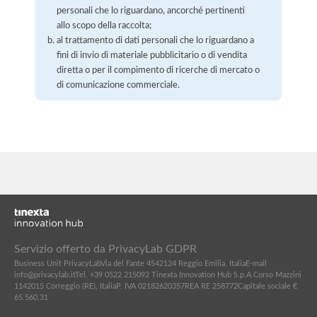
personali che lo riguardano, ancorché pertinenti
allo scopo della raccolta;
al trattamento di dati personali che lo riguardano a
fini di invio di materiale pubblicitario o di vendita
diretta o per il compimento di ricerche di mercato o
di comunicazione commerciale.
Servizio offerto da PrivacyLab GDPR
Business Unit PrivacyLab
Via del Fante 45
42124 Reggio Emilia, Italia
E-mail
info@privacylab.it
Tel. +39 0522 215092
Tinexta Innovation Hub S.p.A.
Corso Mazzini
11
42015 Correggio (RE), Italia
P. IVA 02182620357
REA RE 258772
Capitale sociale €
65.560,31