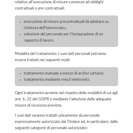
relative all’esecuzione di misure connesse ad obblighi
contrattuali o pre-contrattuali:
esecuzione di misure precontrattuali da adottare su
richiesta dell’interessato.;
selezione del personale per l'instaurazione di un
rapporto di lavoro.
Modalità del trattamento. I suoi dati personali potranno
essere trattati nei seguenti modi:
trattamento manuale a mezzo di archivi cartacei;
trattamento mediante mezzi elettronici.
Ogni trattamento avviene nel rispetto delle modalità di cui agli
artt. 6, 32 del GDPR e mediante l'adozione delle adeguate
misure di sicurezza previste.
I suoi dati saranno trattati unicamente da personale
espressamente autorizzato dal Titolare ed, in particolare, dalle
seguenti categorie di personale autorizzato: