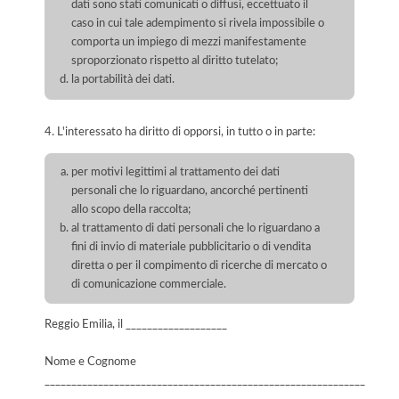
dati sono stati comunicati o diffusi, eccettuato il
caso in cui tale adempimento si rivela impossibile o
comporta un impiego di mezzi manifestamente
sproporzionato rispetto al diritto tutelato;
la portabilità dei dati.
4. L'interessato ha diritto di opporsi, in tutto o in parte:
per motivi legittimi al trattamento dei dati
personali che lo riguardano, ancorché pertinenti
allo scopo della raccolta;
al trattamento di dati personali che lo riguardano a
fini di invio di materiale pubblicitario o di vendita
diretta o per il compimento di ricerche di mercato o
di comunicazione commerciale.
Reggio Emilia, il ___________________
Nome e Cognome
____________________________________________________________