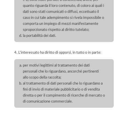
quanto riguarda il loro contenuto, di coloro ai quali i
dati sono stati comunicati o diffusi, eccettuato il
caso in cui tale adempimento si rivela impossibile o
comporta un impiego di mezzi manifestamente
sproporzionato rispetto al diritto tutelato;
la portabilità dei dati.
4. L'interessato ha diritto di opporsi, in tutto o in parte:
per motivi legittimi al trattamento dei dati
personali che lo riguardano, ancorché pertinenti
allo scopo della raccolta;
al trattamento di dati personali che lo riguardano a
fini di invio di materiale pubblicitario o di vendita
diretta o per il compimento di ricerche di mercato o
di comunicazione commerciale.