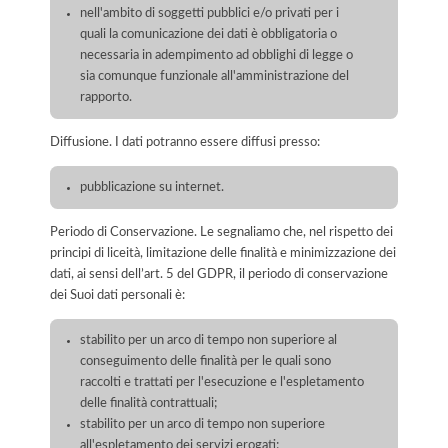
nell'ambito di soggetti pubblici e/o privati per i
quali la comunicazione dei dati è obbligatoria o
necessaria in adempimento ad obblighi di legge o
sia comunque funzionale all'amministrazione del
rapporto.
Diffusione. I dati potranno essere diffusi presso:
pubblicazione su internet.
Periodo di Conservazione. Le segnaliamo che, nel rispetto dei
principi di liceità, limitazione delle finalità e minimizzazione dei
dati, ai sensi dell’art. 5 del GDPR, il periodo di conservazione
dei Suoi dati personali è:
stabilito per un arco di tempo non superiore al
conseguimento delle finalità per le quali sono
raccolti e trattati per l'esecuzione e l'espletamento
delle finalità contrattuali;
stabilito per un arco di tempo non superiore
all'espletamento dei servizi erogati;