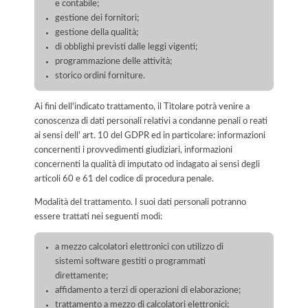
e contabile;
gestione dei fornitori;
gestione della qualità;
di obblighi previsti dalle leggi vigenti;
programmazione delle attività;
storico ordini forniture.
Ai fini dell'indicato trattamento, il Titolare potrà venire a
conoscenza di dati personali relativi a condanne penali o reati
ai sensi dell' art. 10 del GDPR ed in particolare: informazioni
concernenti i provvedimenti giudiziari, informazioni
concernenti la qualità di imputato od indagato ai sensi degli
articoli 60 e 61 del codice di procedura penale.
Modalità del trattamento. I suoi dati personali potranno
essere trattati nei seguenti modi:
a mezzo calcolatori elettronici con utilizzo di
sistemi software gestiti o programmati
direttamente;
affidamento a terzi di operazioni di elaborazione;
trattamento a mezzo di calcolatori elettronici;