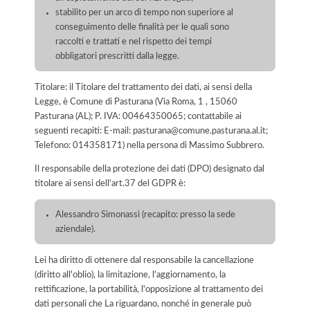
stabilito per un arco di tempo non superiore al
conseguimento delle finalità per le quali sono
raccolti e trattati e nel rispetto dei tempi
obbligatori prescritti dalla legge.
Titolare: il Titolare del trattamento dei dati, ai sensi della
Legge, è Comune di Pasturana (Via Roma, 1 , 15060
Pasturana (AL); P. IVA: 00464350065; contattabile ai
seguenti recapiti: E-mail: pasturana@comune.pasturana.al.it;
Telefono: 014358171) nella persona di Massimo Subbrero.
Il responsabile della protezione dei dati (DPO) designato dal
titolare ai sensi dell'art.37 del GDPR è:
Alessandro Simonassi (recapito: presso la sede
aziendale).
Lei ha diritto di ottenere dal responsabile la cancellazione
(diritto all'oblio), la limitazione, l'aggiornamento, la
rettificazione, la portabilità, l'opposizione al trattamento dei
dati personali che La riguardano, nonché in generale può