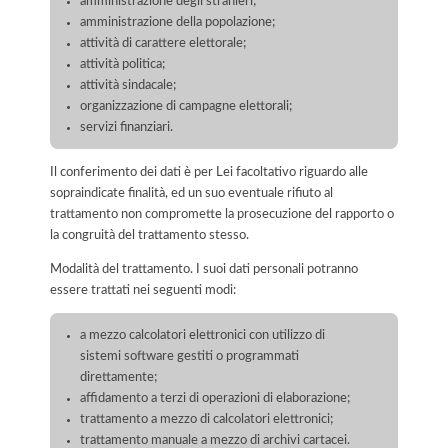
amministrazione degli stranieri;
amministrazione della popolazione;
attività di carattere elettorale;
attività politica;
attività sindacale;
organizzazione di campagne elettorali;
servizi finanziari.
Il conferimento dei dati è per Lei facoltativo riguardo alle
sopraindicate finalità, ed un suo eventuale rifiuto al
trattamento non compromette la prosecuzione del rapporto o
la congruità del trattamento stesso.
Modalità del trattamento. I suoi dati personali potranno
essere trattati nei seguenti modi:
a mezzo calcolatori elettronici con utilizzo di
sistemi software gestiti o programmati
direttamente;
affidamento a terzi di operazioni di elaborazione;
trattamento a mezzo di calcolatori elettronici;
trattamento manuale a mezzo di archivi cartacei.