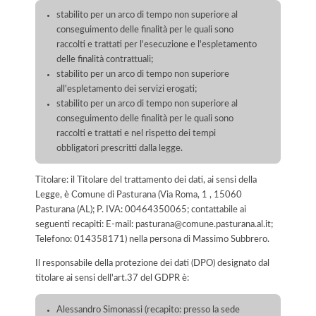
stabilito per un arco di tempo non superiore al
conseguimento delle finalità per le quali sono
raccolti e trattati per l'esecuzione e l'espletamento
delle finalità contrattuali;
stabilito per un arco di tempo non superiore
all'espletamento dei servizi erogati;
stabilito per un arco di tempo non superiore al
conseguimento delle finalità per le quali sono
raccolti e trattati e nel rispetto dei tempi
obbligatori prescritti dalla legge.
Titolare: il Titolare del trattamento dei dati, ai sensi della
Legge, è Comune di Pasturana (Via Roma, 1 , 15060
Pasturana (AL); P. IVA: 00464350065; contattabile ai
seguenti recapiti: E-mail: pasturana@comune.pasturana.al.it;
Telefono: 014358171) nella persona di Massimo Subbrero.
Il responsabile della protezione dei dati (DPO) designato dal
titolare ai sensi dell'art.37 del GDPR è:
Alessandro Simonassi (recapito: presso la sede