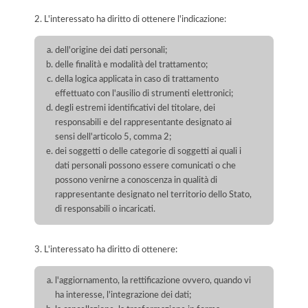
2. L'interessato ha diritto di ottenere l'indicazione:
dell'origine dei dati personali;
delle finalità e modalità del trattamento;
della logica applicata in caso di trattamento
effettuato con l'ausilio di strumenti elettronici;
degli estremi identificativi del titolare, dei
responsabili e del rappresentante designato ai
sensi dell'articolo 5, comma 2;
dei soggetti o delle categorie di soggetti ai quali i
dati personali possono essere comunicati o che
possono venirne a conoscenza in qualità di
rappresentante designato nel territorio dello Stato,
di responsabili o incaricati.
3. L'interessato ha diritto di ottenere:
l'aggiornamento, la rettificazione ovvero, quando vi
ha interesse, l'integrazione dei dati;