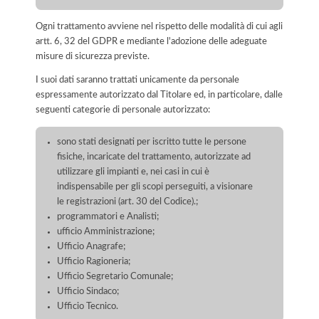
Ogni trattamento avviene nel rispetto delle modalità di cui agli
artt. 6, 32 del GDPR e mediante l'adozione delle adeguate
misure di sicurezza previste.
I suoi dati saranno trattati unicamente da personale
espressamente autorizzato dal Titolare ed, in particolare, dalle
seguenti categorie di personale autorizzato:
sono stati designati per iscritto tutte le persone
fisiche, incaricate del trattamento, autorizzate ad
utilizzare gli impianti e, nei casi in cui è
indispensabile per gli scopi perseguiti, a visionare
le registrazioni (art. 30 del Codice).;
programmatori e Analisti;
ufficio Amministrazione;
Ufficio Anagrafe;
Ufficio Ragioneria;
Ufficio Segretario Comunale;
Ufficio Sindaco;
Ufficio Tecnico.