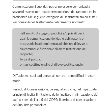
Comunicazione: i suoi dati potranno essere comunicati a
soggetti esterni per una corretta gestione del rapporto ed in
particolare alle seguenti categorie di Destinatari tra cui tutti i
Responsabili del Trattamento debitamente nominati:
nell'ambito di soggetti pubblici e/o privati per i
quali la comunicazione dei dati è obbligatoria o
necessaria in adempimento ad obblighi di legge o
sia comunque funzionale all'amministrazione del
rapporto;
forze di polizia;
organi costituzionali o di rilievo costituzionale.
Diffusione: I suoi dati personali non verranno diffusi in alcun
modo.
Periodo di Conservazione. Le segnaliamo che, nel rispetto dei
principi di liceità, limitazione delle finalità e minimizzazione dei
dati, ai sensi dell’art. 5 del GDPR, il periodo di conservazione
dei Suoi dati personali è: