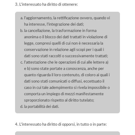
3. L'interessato ha diritto di ottenere:
l'aggiornamento, la rettificazione ovvero, quando vi
ha interesse, l'integrazione dei dati;
la cancellazione, la trasformazione in forma
anonima o il blocco dei dati trattati in violazione di
legge, compresi quelli di cui non è necessaria la
conservazione in relazione agli scopi per i quali i
dati sono stati raccolti o successivamente trattati;
l'attestazione che le operazioni di cui alle lettere a)
e b) sono state portate a conoscenza, anche per
quanto riguarda il loro contenuto, di coloro ai quali i
dati sono stati comunicati o diffusi, eccettuato il
caso in cui tale adempimento si rivela impossibile o
comporta un impiego di mezzi manifestamente
sproporzionato rispetto al diritto tutelato;
la portabilità dei dati.
4. L'interessato ha diritto di opporsi, in tutto o in parte: