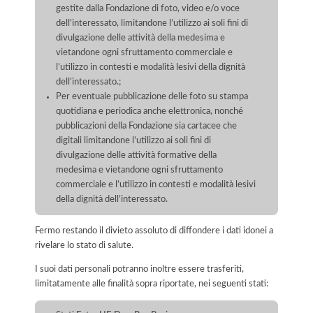
gestite dalla Fondazione di foto, video e/o voce
dell'interessato, limitandone l’utilizzo ai soli fini di
divulgazione delle attività della medesima e
vietandone ogni sfruttamento commerciale e
l’utilizzo in contesti e modalità lesivi della dignità
dell’interessato.;
Per eventuale pubblicazione delle foto su stampa
quotidiana e periodica anche elettronica, nonché
pubblicazioni della Fondazione sia cartacee che
digitali limitandone l’utilizzo ai soli fini di
divulgazione delle attività formative della
medesima e vietandone ogni sfruttamento
commerciale e l’utilizzo in contesti e modalità lesivi
della dignità dell’interessato.
Fermo restando il divieto assoluto di diffondere i dati idonei a
rivelare lo stato di salute.
I suoi dati personali potranno inoltre essere trasferiti,
limitatamente alle finalità sopra riportate, nei seguenti stati: