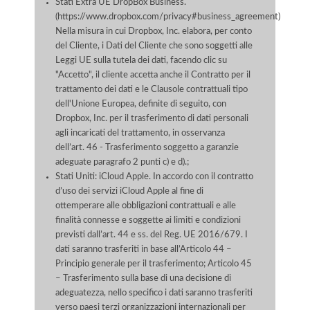
Stati Extra UE DropBox Business.
(https://www.dropbox.com/privacy#business_agreement)
Nella misura in cui Dropbox, Inc. elabora, per conto
del Cliente, i Dati del Cliente che sono soggetti alle
Leggi UE sulla tutela dei dati, facendo clic su
"Accetto", il cliente accetta anche il Contratto per il
trattamento dei dati e le Clausole contrattuali tipo
dell'Unione Europea, definite di seguito, con
Dropbox, Inc. per il trasferimento di dati personali
agli incaricati del trattamento, in osservanza
dell’art. 46 - Trasferimento soggetto a garanzie
adeguate paragrafo 2 punti c) e d).;
Stati Uniti: iCloud Apple. In accordo con il contratto
d’uso dei servizi iCloud Apple al fine di
ottemperare alle obbligazioni contrattuali e alle
finalità connesse e soggette ai limiti e condizioni
previsti dall’art. 44 e ss. del Reg. UE 2016/679. I
dati saranno trasferiti in base all’Articolo 44 –
Principio generale per il trasferimento; Articolo 45
– Trasferimento sulla base di una decisione di
adeguatezza, nello specifico i dati saranno trasferiti
verso paesi terzi organizzazioni internazionali per