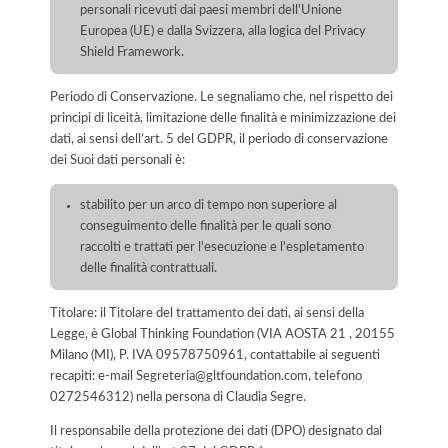
personali ricevuti dai paesi membri dell'Unione
Europea (UE) e dalla Svizzera, alla logica del Privacy
Shield Framework.
Periodo di Conservazione. Le segnaliamo che, nel rispetto dei
principi di liceità, limitazione delle finalità e minimizzazione dei
dati, ai sensi dell’art. 5 del GDPR, il periodo di conservazione
dei Suoi dati personali è:
stabilito per un arco di tempo non superiore al
conseguimento delle finalità per le quali sono
raccolti e trattati per l'esecuzione e l'espletamento
delle finalità contrattuali.
Titolare: il Titolare del trattamento dei dati, ai sensi della
Legge, è Global Thinking Foundation (VIA AOSTA 21 , 20155
Milano (MI), P. IVA 09578750961, contattabile ai seguenti
recapiti: e-mail Segreteria@gltfoundation.com, telefono
0272546312) nella persona di Claudia Segre.
Il responsabile della protezione dei dati (DPO) designato dal