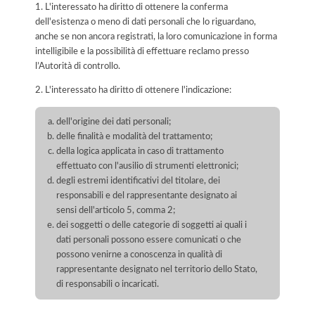
1. L'interessato ha diritto di ottenere la conferma
dell'esistenza o meno di dati personali che lo riguardano,
anche se non ancora registrati, la loro comunicazione in forma
intelligibile e la possibilità di effettuare reclamo presso
l’Autorità di controllo.
2. L'interessato ha diritto di ottenere l'indicazione:
dell'origine dei dati personali;
delle finalità e modalità del trattamento;
della logica applicata in caso di trattamento
effettuato con l'ausilio di strumenti elettronici;
degli estremi identificativi del titolare, dei
responsabili e del rappresentante designato ai
sensi dell'articolo 5, comma 2;
dei soggetti o delle categorie di soggetti ai quali i
dati personali possono essere comunicati o che
possono venirne a conoscenza in qualità di
rappresentante designato nel territorio dello Stato,
di responsabili o incaricati.