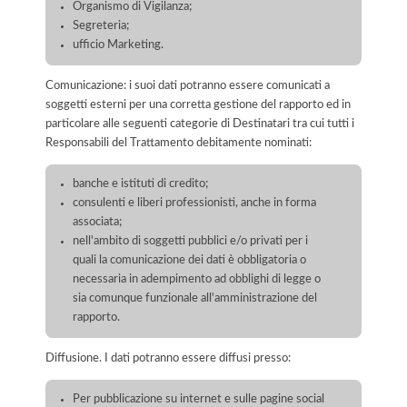
Organismo di Vigilanza;
Segreteria;
ufficio Marketing.
Comunicazione: i suoi dati potranno essere comunicati a
soggetti esterni per una corretta gestione del rapporto ed in
particolare alle seguenti categorie di Destinatari tra cui tutti i
Responsabili del Trattamento debitamente nominati:
banche e istituti di credito;
consulenti e liberi professionisti, anche in forma
associata;
nell'ambito di soggetti pubblici e/o privati per i
quali la comunicazione dei dati è obbligatoria o
necessaria in adempimento ad obblighi di legge o
sia comunque funzionale all'amministrazione del
rapporto.
Diffusione. I dati potranno essere diffusi presso:
Per pubblicazione su internet e sulle pagine social