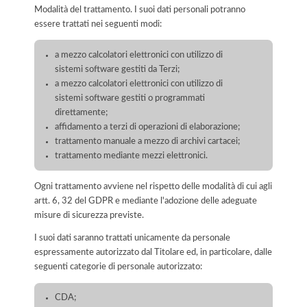
Modalità del trattamento. I suoi dati personali potranno
essere trattati nei seguenti modi:
a mezzo calcolatori elettronici con utilizzo di
sistemi software gestiti da Terzi;
a mezzo calcolatori elettronici con utilizzo di
sistemi software gestiti o programmati
direttamente;
affidamento a terzi di operazioni di elaborazione;
trattamento manuale a mezzo di archivi cartacei;
trattamento mediante mezzi elettronici.
Ogni trattamento avviene nel rispetto delle modalità di cui agli
artt. 6, 32 del GDPR e mediante l'adozione delle adeguate
misure di sicurezza previste.
I suoi dati saranno trattati unicamente da personale
espressamente autorizzato dal Titolare ed, in particolare, dalle
seguenti categorie di personale autorizzato:
CDA;