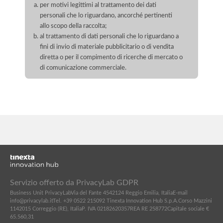
per motivi legittimi al trattamento dei dati
personali che lo riguardano, ancorché pertinenti
allo scopo della raccolta;
al trattamento di dati personali che lo riguardano a
fini di invio di materiale pubblicitario o di vendita
diretta o per il compimento di ricerche di mercato o
di comunicazione commerciale.
Servizio offerto da PrivacyLab GDPR
Business Unit PrivacyLab
Via del Fante 45
42124 Reggio Emilia, Italia
E-mail
info@privacylab.it
Tel. +39 0522 215092
Tinexta Innovation Hub S.p.A.
Corso Mazzini
11
42015 Correggio (RE), Italia
P. IVA 02182620357
REA RE 258772
Capitale sociale €
65.560,31