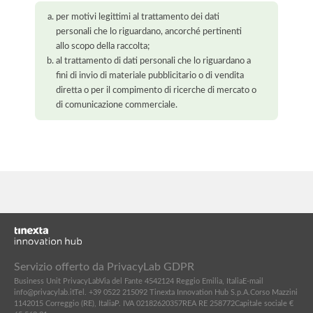
per motivi legittimi al trattamento dei dati
personali che lo riguardano, ancorché pertinenti
allo scopo della raccolta;
al trattamento di dati personali che lo riguardano a
fini di invio di materiale pubblicitario o di vendita
diretta o per il compimento di ricerche di mercato o
di comunicazione commerciale.
Servizio offerto da PrivacyLab GDPR
Business Unit PrivacyLab
Via del Fante 45
42124 Reggio Emilia, Italia
E-mail
info@privacylab.it
Tel. +39 0522 215092
Tinexta Innovation Hub S.p.A.
Corso Mazzini
11
42015 Correggio (RE), Italia
P. IVA 02182620357
REA RE 258772
Capitale sociale €