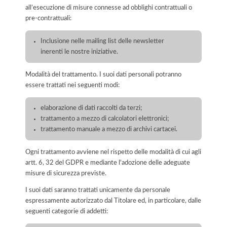
all’esecuzione di misure connesse ad obblighi contrattuali o
pre-contrattuali:
Inclusione nelle mailing list delle newsletter
inerenti le nostre iniziative.
Modalità del trattamento. I suoi dati personali potranno
essere trattati nei seguenti modi:
elaborazione di dati raccolti da terzi;
trattamento a mezzo di calcolatori elettronici;
trattamento manuale a mezzo di archivi cartacei.
Ogni trattamento avviene nel rispetto delle modalità di cui agli
artt. 6, 32 del GDPR e mediante l'adozione delle adeguate
misure di sicurezza previste.
I suoi dati saranno trattati unicamente da personale
espressamente autorizzato dal Titolare ed, in particolare, dalle
seguenti categorie di addetti: