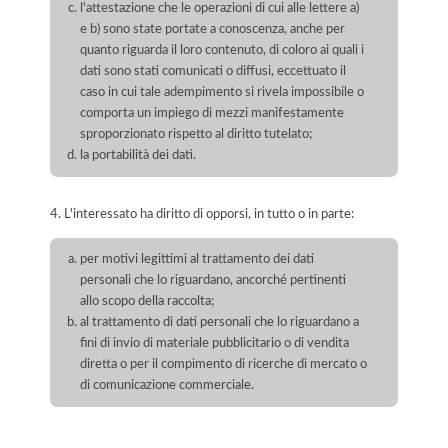
l'attestazione che le operazioni di cui alle lettere a)
e b) sono state portate a conoscenza, anche per
quanto riguarda il loro contenuto, di coloro ai quali i
dati sono stati comunicati o diffusi, eccettuato il
caso in cui tale adempimento si rivela impossibile o
comporta un impiego di mezzi manifestamente
sproporzionato rispetto al diritto tutelato;
la portabilità dei dati.
4. L'interessato ha diritto di opporsi, in tutto o in parte:
per motivi legittimi al trattamento dei dati
personali che lo riguardano, ancorché pertinenti
allo scopo della raccolta;
al trattamento di dati personali che lo riguardano a
fini di invio di materiale pubblicitario o di vendita
diretta o per il compimento di ricerche di mercato o
di comunicazione commerciale.