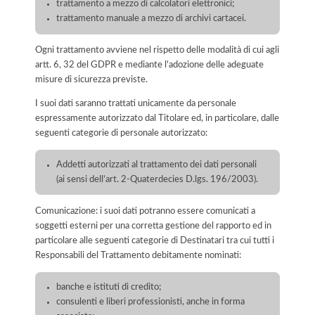
trattamento a mezzo di calcolatori elettronici;
trattamento manuale a mezzo di archivi cartacei.
Ogni trattamento avviene nel rispetto delle modalità di cui agli
artt. 6, 32 del GDPR e mediante l'adozione delle adeguate
misure di sicurezza previste.
I suoi dati saranno trattati unicamente da personale
espressamente autorizzato dal Titolare ed, in particolare, dalle
seguenti categorie di personale autorizzato:
Addetti autorizzati al trattamento dei dati personali
(ai sensi dell’art. 2-Quaterdecies D.lgs. 196/2003).
Comunicazione: i suoi dati potranno essere comunicati a
soggetti esterni per una corretta gestione del rapporto ed in
particolare alle seguenti categorie di Destinatari tra cui tutti i
Responsabili del Trattamento debitamente nominati:
banche e istituti di credito;
consulenti e liberi professionisti, anche in forma