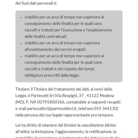
dei Suoi dati personali è:
stabilito per un arco di tempo non superiore al
conseguimento delle finalità per le quali sono
raccolti e trattati per l'esecuzione e l'espletamento
delle finalità contrattuali;
stabilito per un arco di tempo non superiore
all'espletamento dei servizi erogati;
stabilito per un arco di tempo non superiore al
conseguimento delle finalità per le quali sono
raccolti e trattati e nel rispetto dei tempi
obbligatori prescritti dalla legge.
Titolare: il Titolare del trattamento dei dati, ai sensi della
Legge, è Partesotti Srl (Via Respighi, 37 , 41122 Modena
(MO), P. IVA 00795800366, contattabile ai seguenti recapiti:
e-mail partesottisrl@partesottisrl.it, telefono 059 364130)
nella persona del suo legale rappresentante pro tempore.
Lei ha diritto di ottenere dal titolare la cancellazione (diritto
all'oblio), la limitazione, l'aggiornamento, la rettificazione, la