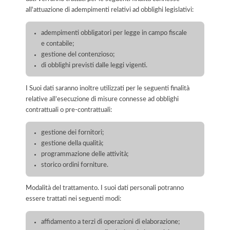
all'attuazione di adempimenti relativi ad obblighi legislativi:
adempimenti obbligatori per legge in campo fiscale
e contabile;
gestione del contenzioso;
di obblighi previsti dalle leggi vigenti.
I Suoi dati saranno inoltre utilizzati per le seguenti finalità
relative all’esecuzione di misure connesse ad obblighi
contrattuali o pre-contrattuali:
gestione dei fornitori;
gestione della qualità;
programmazione delle attività;
storico ordini forniture.
Modalità del trattamento. I suoi dati personali potranno
essere trattati nei seguenti modi:
affidamento a terzi di operazioni di elaborazione;