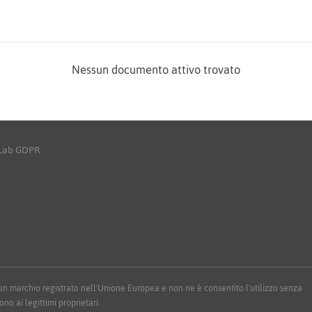
Nessun documento attivo trovato
yLab GDPR
 è un marchio registrato nell'Unione Europea e non ne è consentito l'utilizzo senza
ono ai legittimi proprietari.