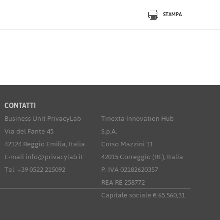
STAMPA
CONTATTI
Business Unit PrivacyLab
Tinexta Innovation Hub
Via del Fante 45
S.p.A.
42124 Reggio Emilia, Italia
Corso Mazzini 11
E-mail info@privacylab.it
42015 Correggio (RE), Italia
Tel. +39 0522 215092
P. IVA 02182620357
REA RE 258772
Capitale sociale € 65.560,31