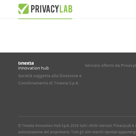
Servizio offerto da Privac
Società soggetta alla Direzione e
Coordinamento di Tinexta S.p.A.
© Tinexta Innovation Hub S.p.A. 2026 tutti i diritti riservati. PrivacyLab
autorizzazione del proprietario. Tutti gli altri marchi riportati apparteng