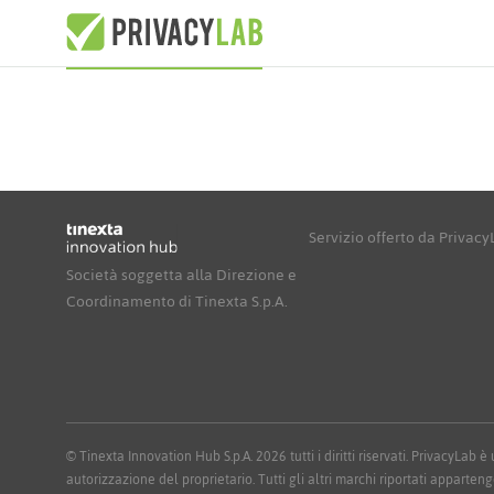
Servizio offerto da Privac
Società soggetta alla Direzione e
Coordinamento di Tinexta S.p.A.
© Tinexta Innovation Hub S.p.A. 2026 tutti i diritti riservati. PrivacyLab
autorizzazione del proprietario. Tutti gli altri marchi riportati apparteng