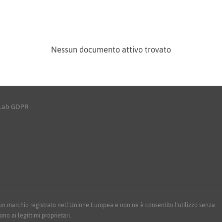
Nessun documento attivo trovato
yLab GDPR
 è un marchio registrato nell'Unione Europea e non ne è consentito l'utilizzo senza
ono ai legittimi proprietari.