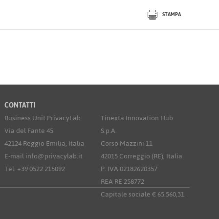
STAMPA
CONTATTI
Business Unit PrivacyLab
Tinexta Innovation Hub
Via del Fante 45
S.p.A.
42124 Reggio Emilia, Italia
Corso Mazzini 11
E-mail info@privacylab.it
42015 Correggio (RE), Italia
Tel. +39 0522 215092
P. IVA 02182620357
REA RE 258772
Capitale sociale € 65.560,31