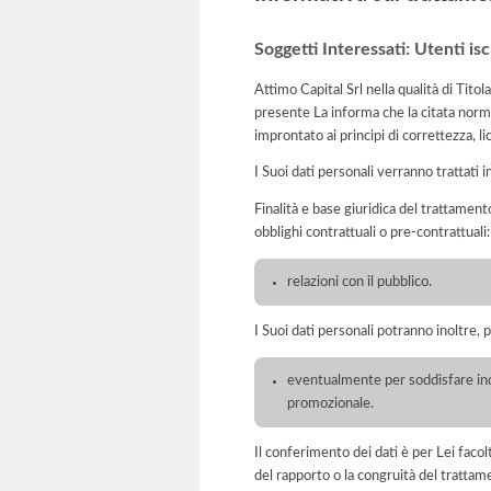
Soggetti Interessati: Utenti isc
Attimo Capital Srl nella qualità di Tito
presente La informa che la citata norma
improntato ai principi di correttezza, lic
I Suoi dati personali verranno trattati i
Finalità e base giuridica del trattamento
obblighi contrattuali o pre-contrattuali:
relazioni con il pubblico.
I Suoi dati personali potranno inoltre, 
eventualmente per soddisfare indag
promozionale.
Il conferimento dei dati è per Lei faco
del rapporto o la congruità del trattam