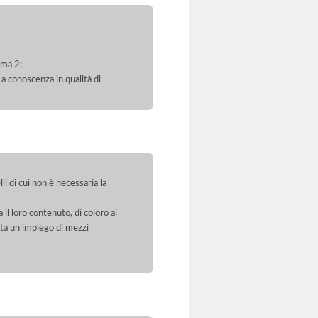
mma 2;
 a conoscenza in qualità di
li di cui non è necessaria la
 il loro contenuto, di coloro ai
orta un impiego di mezzi