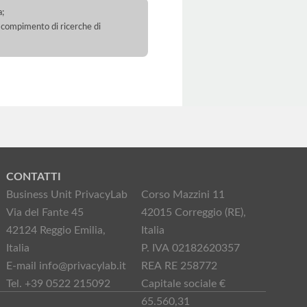
a;
 il compimento di ricerche di
CONTATTI
Business Unit PrivacyLab
Corso Mazzini 11
Via del Fante 45
42015 Correggio (RE),
42124 Reggio Emilia,
Italia
Italia
P. IVA 02182620357
E-mail info@privacylab.it
REA RE 258772
Tel. +39 0522 215092
Capitale sociale €
65.560,31