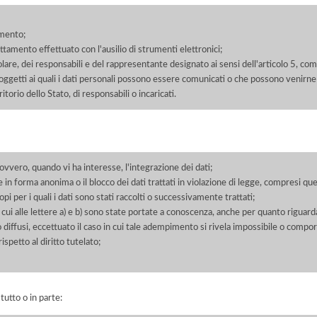
amento;
rattamento effettuato con l'ausilio di strumenti elettronici;
itolare, dei responsabili e del rappresentante designato ai sensi dell'articolo 5, co
soggetti ai quali i dati personali possono essere comunicati o che possono venirne
orio dello Stato, di responsabili o incaricati.
 ovvero, quando vi ha interesse, l'integrazione dei dati;
 in forma anonima o il blocco dei dati trattati in violazione di legge, compresi quel
pi per i quali i dati sono stati raccolti o successivamente trattati;
 cui alle lettere a) e b) sono state portate a conoscenza, anche per quanto riguarda
 o diffusi, eccettuato il caso in cui tale adempimento si rivela impossibile o comp
petto al diritto tutelato;
 tutto o in parte: