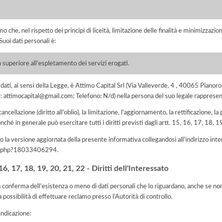
he, nel rispetto dei principi di liceità, limitazione delle finalità e minimizzazione 
uoi dati personali è:
 superiore all'espletamento dei servizi erogati.
ei dati, ai sensi della Legge, è Attimo Capital Srl (Via Valleverde, 4 , 40065 Pian
ail: attimocapital@gmail.com; Telefono: N/d) nella persona del suo legale rappres
 cancellazione (diritto all'oblio), la limitazione, l'aggiornamento, la rettificazione, l
nché in generale può esercitare tutti i diritti previsti dagli artt. 15, 16, 17, 18,
 la versione aggiornata della presente informativa collegandosi all'indirizzo int
iva.php?18033406294
.
, 17, 18, 19, 20, 21, 22 - Diritti dell'Interessato
la conferma dell'esistenza o meno di dati personali che lo riguardano, anche se non 
a possibilità di effettuare reclamo presso l’Autorità di controllo.
'indicazione: