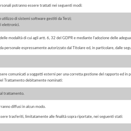
ersonali potranno essere trattati nei seguenti modi:
 utilizzo di sistemi software gestiti da Terzi;
 elettronici.
elle modalità di cui agli artt. 6, 32 del GDPR e mediante l'adozione delle adegua
 da personale espressamente autorizzato dal Titolare ed, in particolare, dalle segu
ere comunicati a soggetti esterni per una corretta gestione del rapporto ed in pa
i del Trattamento debitamente nominati:
 al trattamento.
rranno diffusi in alcun modo.
sere trasferiti, limitatamente alle finalità sopra riportate, nei seguenti stati: