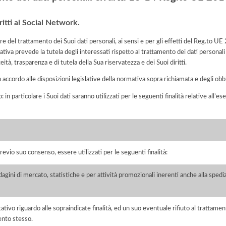
ritti ai Social Network.
lare del trattamento dei Suoi dati personali, ai sensi e per gli effetti del Reg.to
tiva prevede la tutela degli interessati rispetto al trattamento dei dati personali
eità, trasparenza e di tutela della Sua riservatezza e dei Suoi diritti.
n accordo alle disposizioni legislative della normativa sopra richiamata e degli obbli
: in particolare i Suoi dati saranno utilizzati per le seguenti finalità relative all
previo suo consenso, essere utilizzati per le seguenti finalità:
ini di mercato, statistiche e per attività promozionali inerenti anche alla spediz
ltativo riguardo alle sopraindicate finalità, ed un suo eventuale rifiuto al tratt
ento stesso.