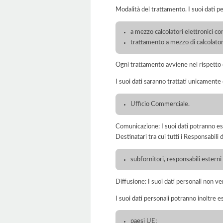
Modalità del trattamento. I suoi dati p
a mezzo calcolatori elettronici con
trattamento a mezzo di calcolatori
Ogni trattamento avviene nel rispetto d
I suoi dati saranno trattati unicamente
Ufficio Commerciale.
Comunicazione: I suoi dati potranno ess
Destinatari tra cui tutti i Responsabil
subfornitori, responsabili esterni
Diffusione: I suoi dati personali non ve
I suoi dati personali potranno inoltre es
paesi UE;