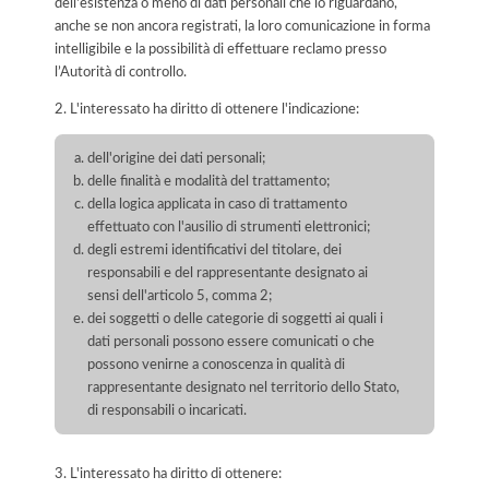
dell'esistenza o meno di dati personali che lo riguardano,
anche se non ancora registrati, la loro comunicazione in forma
intelligibile e la possibilità di effettuare reclamo presso
l’Autorità di controllo.
2. L'interessato ha diritto di ottenere l'indicazione:
dell'origine dei dati personali;
delle finalità e modalità del trattamento;
della logica applicata in caso di trattamento
effettuato con l'ausilio di strumenti elettronici;
degli estremi identificativi del titolare, dei
responsabili e del rappresentante designato ai
sensi dell'articolo 5, comma 2;
dei soggetti o delle categorie di soggetti ai quali i
dati personali possono essere comunicati o che
possono venirne a conoscenza in qualità di
rappresentante designato nel territorio dello Stato,
di responsabili o incaricati.
3. L'interessato ha diritto di ottenere: