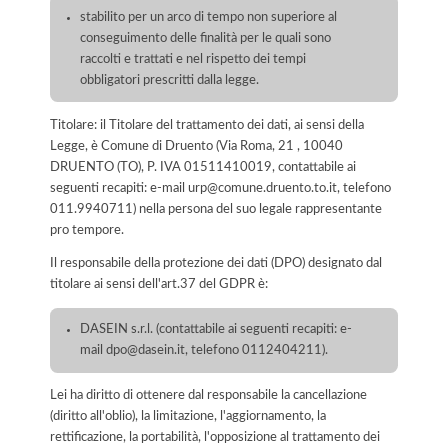
stabilito per un arco di tempo non superiore al
conseguimento delle finalità per le quali sono
raccolti e trattati e nel rispetto dei tempi
obbligatori prescritti dalla legge.
Titolare: il Titolare del trattamento dei dati, ai sensi della
Legge, è Comune di Druento (Via Roma, 21 , 10040
DRUENTO (TO), P. IVA 01511410019, contattabile ai
seguenti recapiti: e-mail urp@comune.druento.to.it, telefono
011.9940711) nella persona del suo legale rappresentante
pro tempore.
Il responsabile della protezione dei dati (DPO) designato dal
titolare ai sensi dell'art.37 del GDPR è:
DASEIN s.r.l. (contattabile ai seguenti recapiti: e-
mail dpo@dasein.it, telefono 0112404211).
Lei ha diritto di ottenere dal responsabile la cancellazione
(diritto all'oblio), la limitazione, l'aggiornamento, la
rettificazione, la portabilità, l'opposizione al trattamento dei