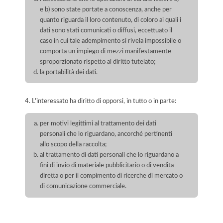
e b) sono state portate a conoscenza, anche per
quanto riguarda il loro contenuto, di coloro ai quali i
dati sono stati comunicati o diffusi, eccettuato il
caso in cui tale adempimento si rivela impossibile o
comporta un impiego di mezzi manifestamente
sproporzionato rispetto al diritto tutelato;
la portabilità dei dati.
4. L'interessato ha diritto di opporsi, in tutto o in parte:
per motivi legittimi al trattamento dei dati
personali che lo riguardano, ancorché pertinenti
allo scopo della raccolta;
al trattamento di dati personali che lo riguardano a
fini di invio di materiale pubblicitario o di vendita
diretta o per il compimento di ricerche di mercato o
di comunicazione commerciale.