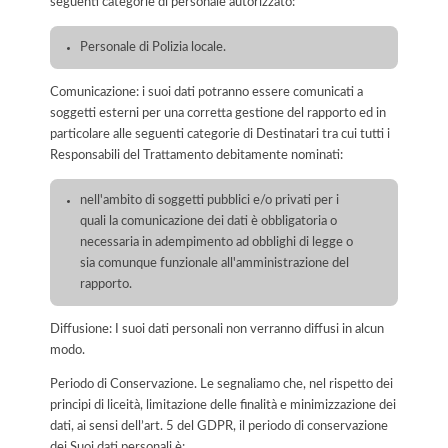
seguenti categorie di personale autorizzato:
Personale di Polizia locale.
Comunicazione: i suoi dati potranno essere comunicati a
soggetti esterni per una corretta gestione del rapporto ed in
particolare alle seguenti categorie di Destinatari tra cui tutti i
Responsabili del Trattamento debitamente nominati:
nell'ambito di soggetti pubblici e/o privati per i
quali la comunicazione dei dati è obbligatoria o
necessaria in adempimento ad obblighi di legge o
sia comunque funzionale all'amministrazione del
rapporto.
Diffusione: I suoi dati personali non verranno diffusi in alcun
modo.
Periodo di Conservazione. Le segnaliamo che, nel rispetto dei
principi di liceità, limitazione delle finalità e minimizzazione dei
dati, ai sensi dell’art. 5 del GDPR, il periodo di conservazione
dei Suoi dati personali è: