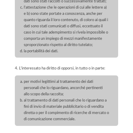
dati sono stati raccolti o successivamente trattati;
l'attestazione che le operazioni di cui alle lettere a)
e b) sono state portate a conoscenza, anche per
quanto riguarda il loro contenuto, di coloro ai quali i
dati sono stati comunicati o diffusi, eccettuato il
caso in cui tale adempimento si rivela impossibile o
comporta un impiego di mezzi manifestamente
sproporzionato rispetto al diritto tutelato;
la portabilità dei dati.
4. L'interessato ha diritto di opporsi, in tutto o in parte:
per motivi legittimi al trattamento dei dati
personali che lo riguardano, ancorché pertinenti
allo scopo della raccolta;
al trattamento di dati personali che lo riguardano a
fini di invio di materiale pubblicitario o di vendita
diretta o per il compimento di ricerche di mercato o
di comunicazione commerciale.