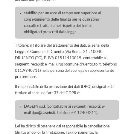
stabilito per un arco di tempo non superiore al
conseguimento delle finalità per le quali sono
raccolti e trattati e nel rispetto dei tempi
obbligatori prescritti dalla legge.
Titolare: il Titolare del trattamento dei dati, ai sensi della
Legge, è Comune di Druento (Via Roma, 21 , 10040
DRUENTO (TO), P. IVA 01511410019, contattabile ai
seguenti recapiti: e-mail urp@comune.druento.to.it, telefono
011.9940711) nella persona del suo legale rappresentante
pro tempore.
Il responsabile della protezione dei dati (DPO) designato dal
titolare ai sensi dell'art.37 del GDPR è:
DASEIN s.r.l. (contattabile ai seguenti recapiti: e-
mail dpo@dasein.it, telefono 0112404211).
Lei ha diritto di ottenere dal responsabile la cancellazione
(diritto all'oblio), la limitazione, l'aggiornamento, la