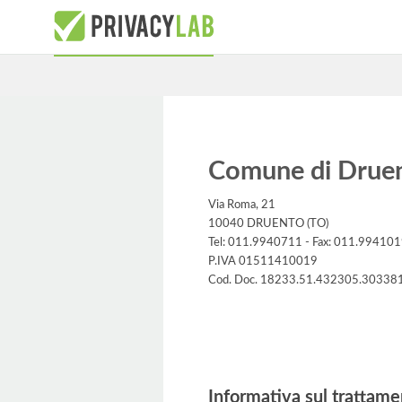
Comune di Drue
Via Roma, 21
10040 DRUENTO (TO)
Tel: 011.9940711 - Fax: 011.99410
P.IVA 01511410019
Cod. Doc. 18233.51.432305.30338
Informativa
Informativa sul trattame