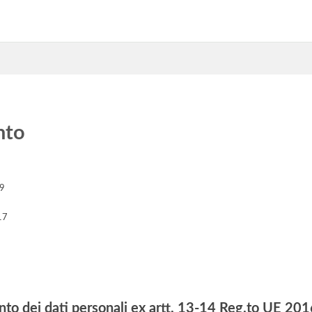
nto
19
17
nto dei dati personali ex artt. 13-14 Reg.to UE 2