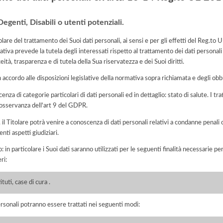
Degenti, Disabili o utenti potenziali.
lare del trattamento dei Suoi dati personali, ai sensi e per gli effetti del Reg.t
tiva prevede la tutela degli interessati rispetto al trattamento dei dati personali
eità, trasparenza e di tutela della Sua riservatezza e dei Suoi diritti.
n accordo alle disposizioni legislative della normativa sopra richiamata e degli obbli
cenza di categorie particolari di dati personali ed in dettaglio: stato di salute. I t
n osservanza dell'art 9 del GDPR.
o, il Titolare potrà venire a conoscenza di dati personali relativi a condanne penali 
nti aspetti giudiziari.
: in particolare i Suoi dati saranno utilizzati per le seguenti finalità necessarie p
ri:
tuti, case di cura .
ersonali potranno essere trattati nei seguenti modi: