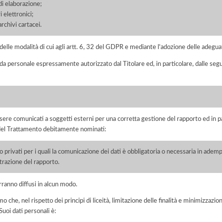
di elaborazione;
 elettronici;
chivi cartacei.
elle modalità di cui agli artt. 6, 32 del GDPR e mediante l'adozione delle adegua
 da personale espressamente autorizzato dal Titolare ed, in particolare, dalle seg
ere comunicati a soggetti esterni per una corretta gestione del rapporto ed in pa
i del Trattamento debitamente nominati:
/o privati per i quali la comunicazione dei dati è obbligatoria o necessaria in adem
razione del rapporto.
rranno diffusi in alcun modo.
he, nel rispetto dei principi di liceità, limitazione delle finalità e minimizzazione 
uoi dati personali è: