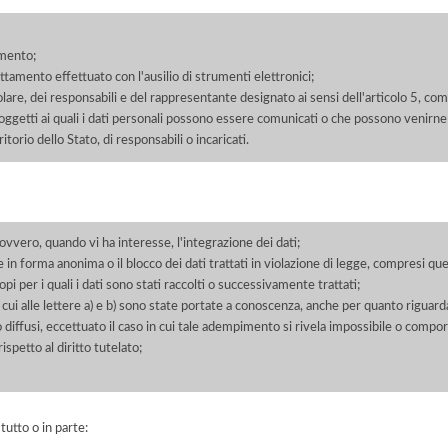
amento;
rattamento effettuato con l'ausilio di strumenti elettronici;
itolare, dei responsabili e del rappresentante designato ai sensi dell'articolo 5, co
soggetti ai quali i dati personali possono essere comunicati o che possono venirne
orio dello Stato, di responsabili o incaricati.
 ovvero, quando vi ha interesse, l'integrazione dei dati;
 in forma anonima o il blocco dei dati trattati in violazione di legge, compresi quel
pi per i quali i dati sono stati raccolti o successivamente trattati;
 cui alle lettere a) e b) sono state portate a conoscenza, anche per quanto riguarda
 o diffusi, eccettuato il caso in cui tale adempimento si rivela impossibile o comp
petto al diritto tutelato;
 tutto o in parte: