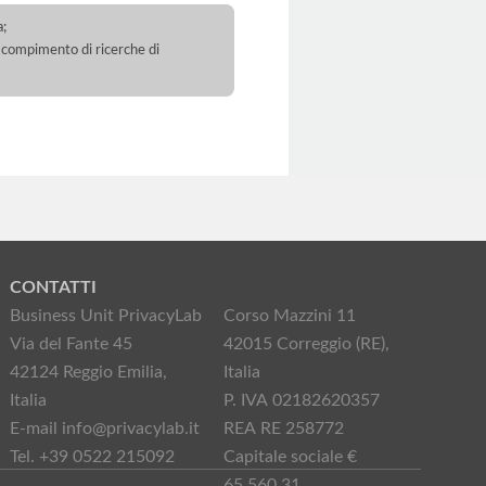
a;
 il compimento di ricerche di
CONTATTI
Business Unit PrivacyLab
Corso Mazzini 11
Via del Fante 45
42015 Correggio (RE),
42124 Reggio Emilia,
Italia
Italia
P. IVA 02182620357
E-mail info@privacylab.it
REA RE 258772
Tel. +39 0522 215092
Capitale sociale €
65.560,31