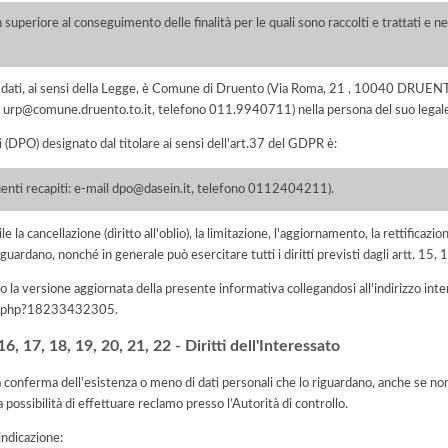
 superiore al conseguimento delle finalità per le quali sono raccolti e trattati e ne
 dei dati, ai sensi della Legge, è Comune di Druento (Via Roma, 21 , 10040 DR
mail urp@comune.druento.to.it, telefono 011.9940711) nella persona del suo lega
i (DPO) designato dal titolare ai sensi dell'art.37 del GDPR è:
guenti recapiti: e-mail dpo@dasein.it, telefono 0112404211).
e la cancellazione (diritto all'oblio), la limitazione, l'aggiornamento, la rettificazion
guardano, nonché in generale può esercitare tutti i diritti previsti dagli artt. 15
 la versione aggiornata della presente informativa collegandosi all'indirizzo int
iva.php?18233432305
.
, 17, 18, 19, 20, 21, 22 - Diritti dell'Interessato
la conferma dell'esistenza o meno di dati personali che lo riguardano, anche se non 
a possibilità di effettuare reclamo presso l’Autorità di controllo.
'indicazione: