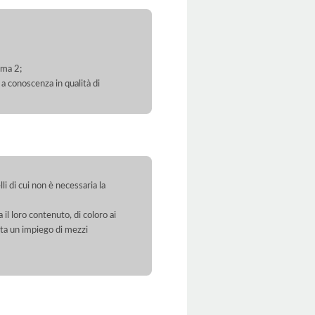
mma 2;
 a conoscenza in qualità di
li di cui non è necessaria la
 il loro contenuto, di coloro ai
orta un impiego di mezzi