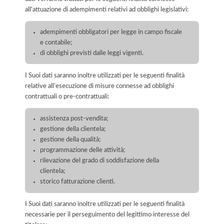
all'attuazione di adempimenti relativi ad obblighi legislativi:
adempimenti obbligatori per legge in campo fiscale
e contabile;
di obblighi previsti dalle leggi vigenti.
I Suoi dati saranno inoltre utilizzati per le seguenti finalità
relative all’esecuzione di misure connesse ad obblighi
contrattuali o pre-contrattuali:
assistenza post-vendita;
gestione della clientela;
gestione della qualità;
programmazione delle attività;
rilevazione del grado di soddisfazione della
clientela;
storico fatturazione clienti.
I Suoi dati saranno inoltre utilizzati per le seguenti finalità
necessarie per il perseguimento del legittimo interesse del