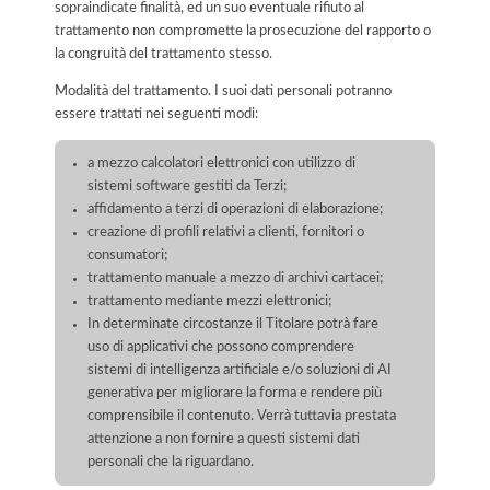
sopraindicate finalità, ed un suo eventuale rifiuto al
trattamento non compromette la prosecuzione del rapporto o
la congruità del trattamento stesso.
Modalità del trattamento. I suoi dati personali potranno
essere trattati nei seguenti modi:
a mezzo calcolatori elettronici con utilizzo di
sistemi software gestiti da Terzi;
affidamento a terzi di operazioni di elaborazione;
creazione di profili relativi a clienti, fornitori o
consumatori;
trattamento manuale a mezzo di archivi cartacei;
trattamento mediante mezzi elettronici;
In determinate circostanze il Titolare potrà fare
uso di applicativi che possono comprendere
sistemi di intelligenza artificiale e/o soluzioni di AI
generativa per migliorare la forma e rendere più
comprensibile il contenuto. Verrà tuttavia prestata
attenzione a non fornire a questi sistemi dati
personali che la riguardano.