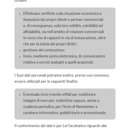
titolare:
Effettuare verifiche sulla situazione economica e
finanziaria dei propri clienti e partner commerciali
e, di conseguenza, sulla loro solidità, solvibilità ed
affidabilità, sia nell’ambito di relazioni commerciali
in corso che di rapporti in via di instaurazione, oltre
che per la tutela dei propri diritti.;
gestione del contenzioso;
Invio, mediante posta elettronica, di comunicazioni
relative a servizi analoghi a quelli acquistati.
I Suoi dati personali potranno inoltre, previo suo consenso,
essere utilizzati per le seguenti finalità:
Eventuale invio tramite eMail per soddisfare
indagini di mercato, statistiche oppure, anche a
scadenza periodica, per l'invio di Newsletter a
carattere informativo, pubblicitario e promozionale.
Il conferimento dei dati è per Lei facoltativo riguardo alle