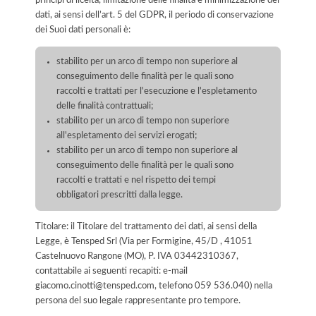
principi di liceità, limitazione delle finalità e minimizzazione dei
dati, ai sensi dell’art. 5 del GDPR, il periodo di conservazione
dei Suoi dati personali è:
stabilito per un arco di tempo non superiore al
conseguimento delle finalità per le quali sono
raccolti e trattati per l'esecuzione e l'espletamento
delle finalità contrattuali;
stabilito per un arco di tempo non superiore
all'espletamento dei servizi erogati;
stabilito per un arco di tempo non superiore al
conseguimento delle finalità per le quali sono
raccolti e trattati e nel rispetto dei tempi
obbligatori prescritti dalla legge.
Titolare: il Titolare del trattamento dei dati, ai sensi della
Legge, è Tensped Srl (Via per Formigine, 45/D , 41051
Castelnuovo Rangone (MO), P. IVA 03442310367,
contattabile ai seguenti recapiti: e-mail
giacomo.cinotti@tensped.com, telefono 059 536.040) nella
persona del suo legale rappresentante pro tempore.