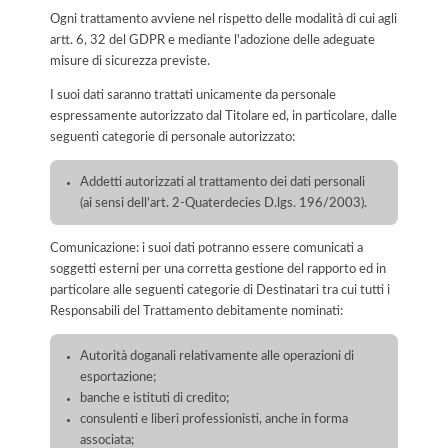
Ogni trattamento avviene nel rispetto delle modalità di cui agli
artt. 6, 32 del GDPR e mediante l'adozione delle adeguate
misure di sicurezza previste.
I suoi dati saranno trattati unicamente da personale
espressamente autorizzato dal Titolare ed, in particolare, dalle
seguenti categorie di personale autorizzato:
Addetti autorizzati al trattamento dei dati personali
(ai sensi dell’art. 2-Quaterdecies D.lgs. 196/2003).
Comunicazione: i suoi dati potranno essere comunicati a
soggetti esterni per una corretta gestione del rapporto ed in
particolare alle seguenti categorie di Destinatari tra cui tutti i
Responsabili del Trattamento debitamente nominati:
Autorità doganali relativamente alle operazioni di
esportazione;
banche e istituti di credito;
consulenti e liberi professionisti, anche in forma
associata;