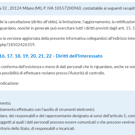
lica 32 , 20124 Milano (MI), P. IVA 10557200960, contattabile ai seguenti recapiti
e la cancellazione (diritto all'oblio), la limitazione, l'aggiornamento, la rettificazion
guardano, nonché in generale può esercitare tutti i diritti previsti dagli artt. 15
 la versione aggiornata della presente informativa collegandosi all'indirizzo int
iva.php?18502426359
.
, 17, 18, 19, 20, 21, 22 - Diritti dell'Interessato
la conferma dell'esistenza o meno di dati personali che lo riguardano, anche se non 
a possibilità di effettuare reclamo presso l’Autorità di controllo.
'indicazione:
amento;
rattamento effettuato con l'ausilio di strumenti elettronici;
itolare, dei responsabili e del rappresentante designato ai sensi dell'articolo 5, co
soggetti ai quali i dati personali possono essere comunicati o che possono venirne
orio dello Stato, di responsabili o incaricati.