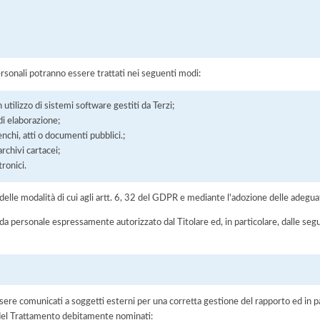
ersonali potranno essere trattati nei seguenti modi:
 utilizzo di sistemi software gestiti da Terzi;
di elaborazione;
enchi, atti o documenti pubblici.;
chivi cartacei;
ronici.
elle modalità di cui agli artt. 6, 32 del GDPR e mediante l'adozione delle adegua
 da personale espressamente autorizzato dal Titolare ed, in particolare, dalle seg
ere comunicati a soggetti esterni per una corretta gestione del rapporto ed in pa
i del Trattamento debitamente nominati: