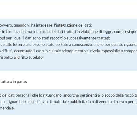
 ovvero, quando vi ha interesse, l'integrazione dei dati;
 in forma anonima o il blocco dei dati trattati in violazione di legge, compresi quel
pi per i quali i dati sono stati raccolti o successivamente trattati;
 cui alle lettere a) e b) sono state portate a conoscenza, anche per quanto riguarda
 o diffusi, eccettuato il caso in cui tale adempimento si rivela impossibile o comp
petto al diritto tutelato;
 tutto o in parte:
o dei dati personali che lo riguardano, ancorché pertinenti allo scopo della raccolt
e lo riguardano a fini di invio di materiale pubblicitario o di vendita diretta o per
merciale.