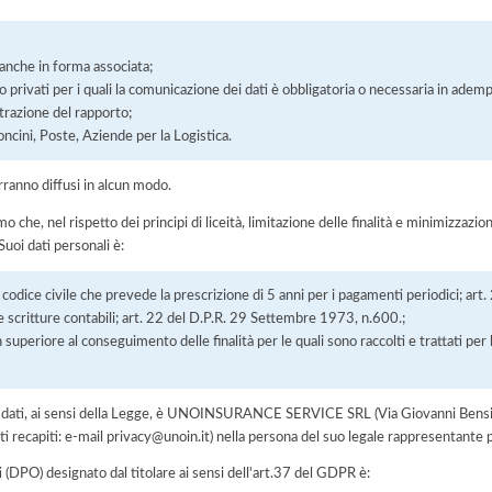
, anche in forma associata;
/o privati per i quali la comunicazione dei dati è obbligatoria o necessaria in adem
razione del rapporto;
oncini, Poste, Aziende per la Logistica.
rranno diffusi in alcun modo.
he, nel rispetto dei principi di liceità, limitazione delle finalità e minimizzazione 
uoi dati personali è:
8 codice civile che prevede la prescrizione di 5 anni per i pagamenti periodici; ar
e scritture contabili; art. 22 del D.P.R. 29 Settembre 1973, n.600.;
 superiore al conseguimento delle finalità per le quali sono raccolti e trattati pe
 dei dati, ai sensi della Legge, è UNOINSURANCE SERVICE SRL (Via Giovanni Bensi
recapiti: e-mail privacy@unoin.it) nella persona del suo legale rappresentante
i (DPO) designato dal titolare ai sensi dell'art.37 del GDPR è: