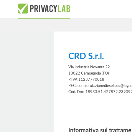
CRD S.r.l.
Via Industria Novanta 22
10022 Carmagnola (TO)
P.IVA 11237770018
PEC: centrorotazionediesel.pec@legalm
Cod. Doc. 18933.51.427872.23909
Informativa
Informativa sul trattame