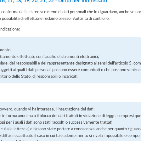
, 17, 18, 19, 20, 21, 22 - Diritti dell'Interessato
la conferma dell'esistenza o meno di dati personali che lo riguardano, anche se non 
a possibilità di effettuare reclamo presso l’Autorità di controllo.
'indicazione:
amento;
rattamento effettuato con l'ausilio di strumenti elettronici;
itolare, dei responsabili e del rappresentante designato ai sensi dell'articolo 5, co
soggetti ai quali i dati personali possono essere comunicati o che possono venirne
orio dello Stato, di responsabili o incaricati.
 ovvero, quando vi ha interesse, l'integrazione dei dati;
 in forma anonima o il blocco dei dati trattati in violazione di legge, compresi quel
pi per i quali i dati sono stati raccolti o successivamente trattati;
 cui alle lettere a) e b) sono state portate a conoscenza, anche per quanto riguarda
 o diffusi, eccettuato il caso in cui tale adempimento si rivela impossibile o comp