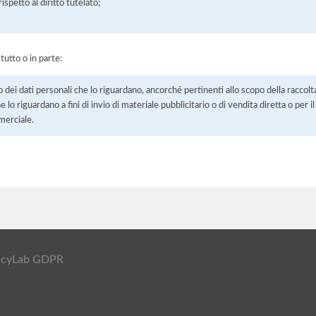
petto al diritto tutelato;
 tutto o in parte:
o dei dati personali che lo riguardano, ancorché pertinenti allo scopo della raccolt
e lo riguardano a fini di invio di materiale pubblicitario o di vendita diretta o per
merciale.
ivacyLab GDPR