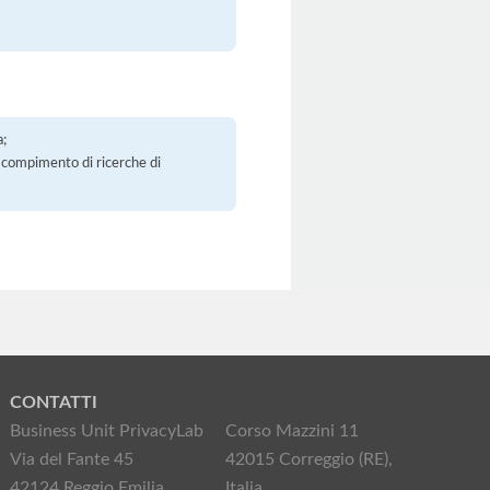
a;
 il compimento di ricerche di
CONTATTI
Business Unit PrivacyLab
Corso Mazzini 11
Via del Fante 45
42015 Correggio (RE),
42124 Reggio Emilia,
Italia