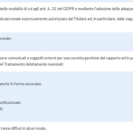
elle modalità di cui agli artt. 6, 32 del GDPR e mediante l'adozione delle adegua
 da personale espressamente autorizzato dal Titolare ed, in particolare, dalle seg
sonale;
ere comunicati a soggetti esterni per una corretta gestione del rapporto ed in pa
i del Trattamento debitamente nominati:
, anche in forma associata;
ostituzionale;
i;
rranno diffusi in alcun modo.