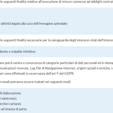
r le seguenti finalità relative all’esecuzione di misure connesse ad obblighi contrat
;
attività legate alla cura dell'immagine aziendale;
 le seguenti finalità necessarie per la salvaguardia degli interessi vitali dell'intere
demie o malattie infettive.
olare potrà venire a conoscenza di categorie particolari di dati personali ed in detta
unicazioni ricevute, Log File di Navigazione Internet, origini razziali o etniche, st
ari sono effettuati in osservanza dell'art 9 del GDPR.
ersonali potranno essere trattati nei seguenti modi:
di elaborazione;
 elettronici;
chivi cartacei;
 ad istanza di parte.