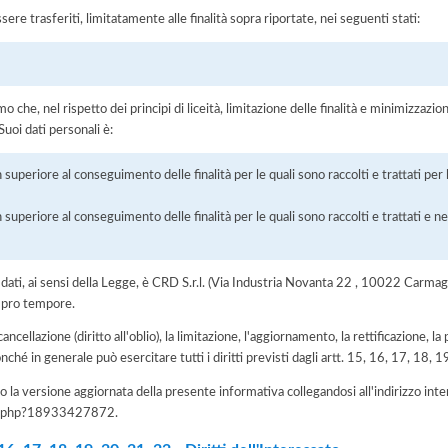
sere trasferiti, limitatamente alle finalità sopra riportate, nei seguenti stati:
he, nel rispetto dei principi di liceità, limitazione delle finalità e minimizzazione 
uoi dati personali è:
 superiore al conseguimento delle finalità per le quali sono raccolti e trattati pe
 superiore al conseguimento delle finalità per le quali sono raccolti e trattati e ne
ei dati, ai sensi della Legge, è CRD S.r.l. (Via Industria Novanta 22 , 10022 Car
 pro tempore.
 cancellazione (diritto all'oblio), la limitazione, l'aggiornamento, la rettificazione, l
nché in generale può esercitare tutti i diritti previsti dagli artt. 15, 16, 17, 18,
 la versione aggiornata della presente informativa collegandosi all'indirizzo int
iva.php?18933427872
.