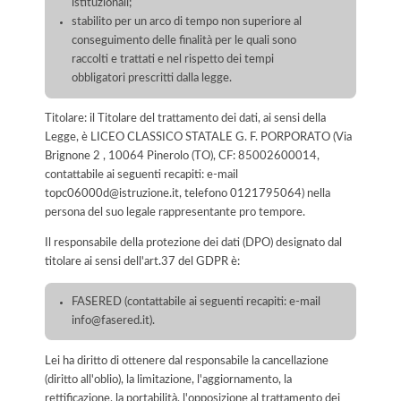
istituzionali;
stabilito per un arco di tempo non superiore al
conseguimento delle finalità per le quali sono
raccolti e trattati e nel rispetto dei tempi
obbligatori prescritti dalla legge.
Titolare: il Titolare del trattamento dei dati, ai sensi della
Legge, è LICEO CLASSICO STATALE G. F. PORPORATO (Via
Brignone 2 , 10064 Pinerolo (TO), CF: 85002600014,
contattabile ai seguenti recapiti: e-mail
topc06000d@istruzione.it, telefono 0121795064) nella
persona del suo legale rappresentante pro tempore.
Il responsabile della protezione dei dati (DPO) designato dal
titolare ai sensi dell'art.37 del GDPR è:
FASERED (contattabile ai seguenti recapiti: e-mail
info@fasered.it).
Lei ha diritto di ottenere dal responsabile la cancellazione
(diritto all'oblio), la limitazione, l'aggiornamento, la
rettificazione, la portabilità, l'opposizione al trattamento dei