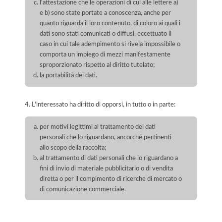
l'attestazione che le operazioni di cui alle lettere a)
e b) sono state portate a conoscenza, anche per
quanto riguarda il loro contenuto, di coloro ai quali i
dati sono stati comunicati o diffusi, eccettuato il
caso in cui tale adempimento si rivela impossibile o
comporta un impiego di mezzi manifestamente
sproporzionato rispetto al diritto tutelato;
la portabilità dei dati.
4. L'interessato ha diritto di opporsi, in tutto o in parte:
per motivi legittimi al trattamento dei dati
personali che lo riguardano, ancorché pertinenti
allo scopo della raccolta;
al trattamento di dati personali che lo riguardano a
fini di invio di materiale pubblicitario o di vendita
diretta o per il compimento di ricerche di mercato o
di comunicazione commerciale.