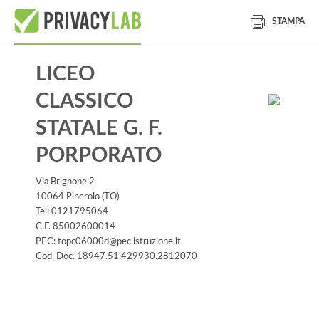
STAMPA
LICEO
CLASSICO
STATALE G. F.
PORPORATO
Via Brignone 2
10064 Pinerolo (TO)
Tel: 0121795064
C.F. 85002600014
PEC: topc06000d@pec.istruzione.it
Cod. Doc. 18947.51.429930.2812070
Informativa