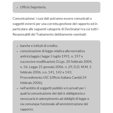
Ufficio Segreteria.
Comunicazione: i suoi dati potranno essere comunicati a
soggetti esterni per una corretta gestione del rapporto ed in
particolare alle seguenti categorie di Destinatari tra cui tutti i
Responsabili del Trattamento debitamente nominati:
banche e istituti di credito;
comunicazione di legge relativa alla normativa
antiriciclaggio ( legge 5 luglio 1991, n. 197 e
successive modificazioni; D.Lgs. 20 febbraio 2004,
n. 56; Legge 25 gennaio 2006, n. 29; D.D. M.M. 3
febbraio 2006, n.n. 141, 142 e 143;
Provvedimento UIC (Ufficio Italiano Cambi) 24
febbraio 2006);
nell'ambito di soggetti pubblici e/o privati per i
quali la comunicazione dei dati è obbligatoria o
necessaria in adempimento ad obblighi di legge o
sia comunque funzionale all'amministrazione del
rapporto;