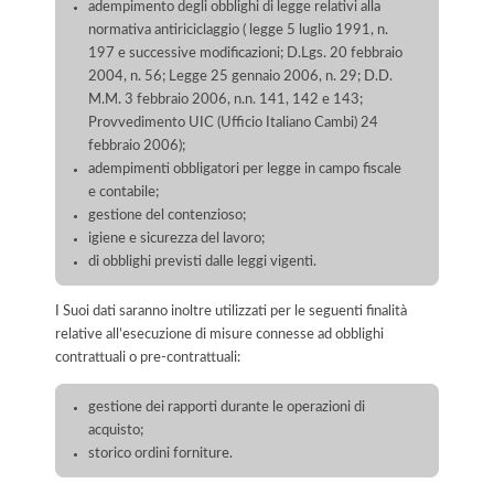
adempimento degli obblighi di legge relativi alla
normativa antiriciclaggio ( legge 5 luglio 1991, n.
197 e successive modificazioni; D.Lgs. 20 febbraio
2004, n. 56; Legge 25 gennaio 2006, n. 29; D.D.
M.M. 3 febbraio 2006, n.n. 141, 142 e 143;
Provvedimento UIC (Ufficio Italiano Cambi) 24
febbraio 2006);
adempimenti obbligatori per legge in campo fiscale
e contabile;
gestione del contenzioso;
igiene e sicurezza del lavoro;
di obblighi previsti dalle leggi vigenti.
I Suoi dati saranno inoltre utilizzati per le seguenti finalità
relative all’esecuzione di misure connesse ad obblighi
contrattuali o pre-contrattuali:
gestione dei rapporti durante le operazioni di
acquisto;
storico ordini forniture.