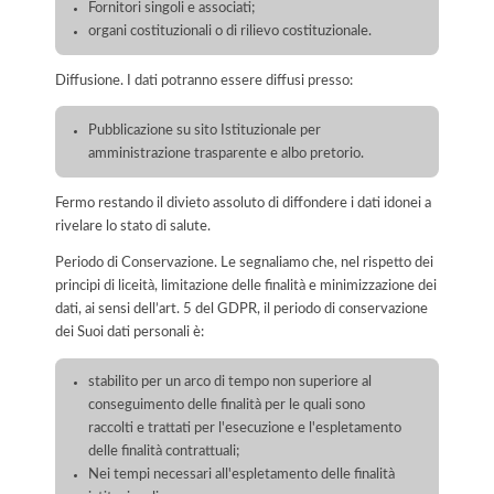
Fornitori singoli e associati;
organi costituzionali o di rilievo costituzionale.
Diffusione. I dati potranno essere diffusi presso:
Pubblicazione su sito Istituzionale per
amministrazione trasparente e albo pretorio.
Fermo restando il divieto assoluto di diffondere i dati idonei a
rivelare lo stato di salute.
Periodo di Conservazione. Le segnaliamo che, nel rispetto dei
principi di liceità, limitazione delle finalità e minimizzazione dei
dati, ai sensi dell’art. 5 del GDPR, il periodo di conservazione
dei Suoi dati personali è:
stabilito per un arco di tempo non superiore al
conseguimento delle finalità per le quali sono
raccolti e trattati per l'esecuzione e l'espletamento
delle finalità contrattuali;
Nei tempi necessari all'espletamento delle finalità