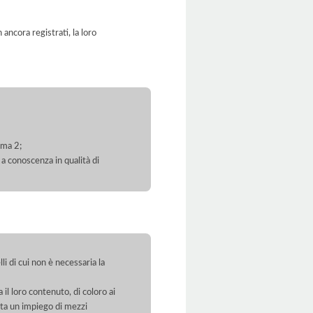
ancora registrati, la loro
mma 2;
 a conoscenza in qualità di
li di cui non è necessaria la
 il loro contenuto, di coloro ai
orta un impiego di mezzi