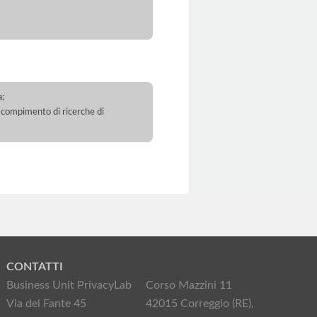
a;
 il compimento di ricerche di
CONTATTI
Business Unit PrivacyLab
Corso Mazzini 11
Via del Fante 45
42015 Correggio (RE),