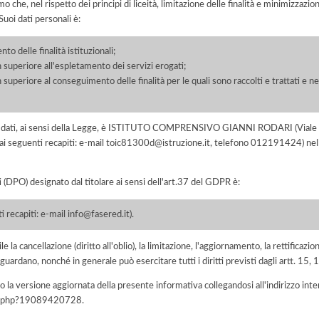
he, nel rispetto dei principi di liceità, limitazione delle finalità e minimizzazione 
uoi dati personali è:
o delle finalità istituzionali;
 superiore all'espletamento dei servizi erogati;
 superiore al conseguimento delle finalità per le quali sono raccolti e trattati e ne
o dei dati, ai sensi della Legge, è ISTITUTO COMPRENSIVO GIANNI RODARI (Viale
i seguenti recapiti: e-mail toic81300d@istruzione.it, telefono 012191424) nell
i (DPO) designato dal titolare ai sensi dell'art.37 del GDPR è:
 recapiti: e-mail info@fasered.it).
e la cancellazione (diritto all'oblio), la limitazione, l'aggiornamento, la rettificazion
guardano, nonché in generale può esercitare tutti i diritti previsti dagli artt. 15
 la versione aggiornata della presente informativa collegandosi all'indirizzo int
iva.php?19089420728
.