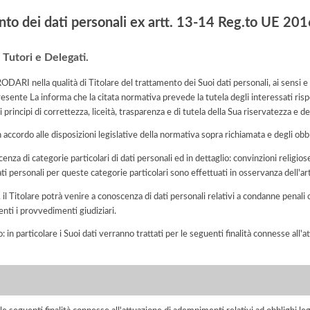
nto dei dati personali ex artt. 13-14 Reg.to UE 2
, Tutori e Delegati.
lla qualità di Titolare del trattamento dei Suoi dati personali, ai sensi e pe
ente La informa che la citata normativa prevede la tutela degli interessati rispe
rincipi di correttezza, liceità, trasparenza e di tutela della Sua riservatezza e dei 
n accordo alle disposizioni legislative della normativa sopra richiamata e degli obbli
enza di categorie particolari di dati personali ed in dettaglio: convinzioni religiose,
dati personali per queste categorie particolari sono effettuati in osservanza dell'
o, il Titolare potrà venire a conoscenza di dati personali relativi a condanne penali 
enti i provvedimenti giudiziari.
o: in particolare i Suoi dati verranno trattati per le seguenti finalità connesse all