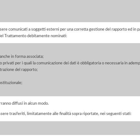
ere comunicati a soggetti esterni per una corretta gestione del rapporto ed in pa
i del Trattamento debitamente nominati:
, anche in forma associata;
/o privati per i quali la comunicazione dei dati è obbligatoria o necessaria in adem
razione del rapporto;
ostituzionale;
rranno diffusi in alcun modo.
sere trasferiti, limitatamente alle finalità sopra riportate, nei seguenti stati: