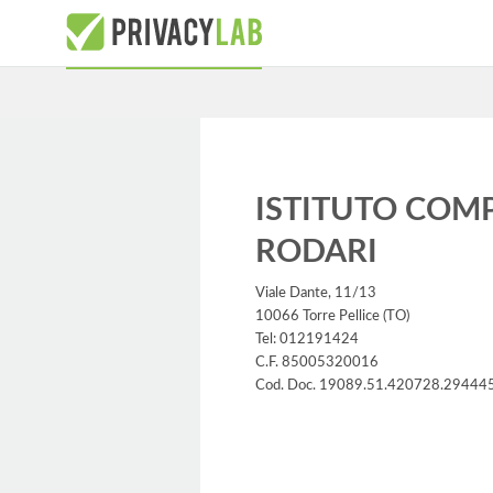
ISTITUTO COM
RODARI
Viale Dante, 11/13
10066 Torre Pellice (TO)
Tel: 012191424
C.F. 85005320016
Cod. Doc. 19089.51.420728.29444
Informativa