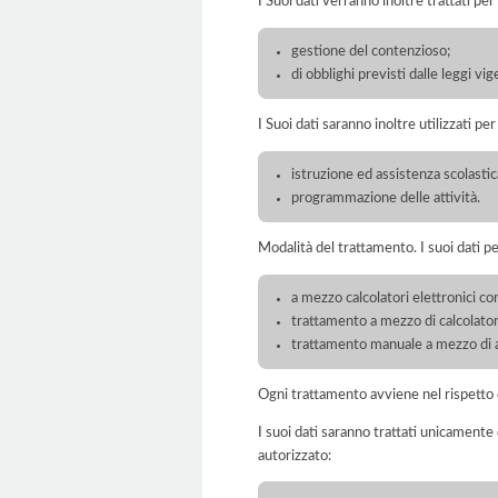
I Suoi dati verranno inoltre trattati per
gestione del contenzioso;
di obblighi previsti dalle leggi vig
I Suoi dati saranno inoltre utilizzati pe
istruzione ed assistenza scolastic
programmazione delle attività.
Modalità del trattamento. I suoi dati p
a mezzo calcolatori elettronici con
trattamento a mezzo di calcolatori
trattamento manuale a mezzo di ar
Ogni trattamento avviene nel rispetto d
I suoi dati saranno trattati unicamente
autorizzato: