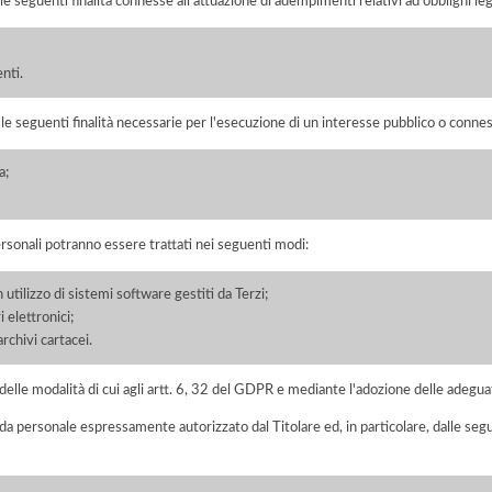
 le seguenti finalità connesse all'attuazione di adempimenti relativi ad obblighi legi
enti.
r le seguenti finalità necessarie per l'esecuzione di un interesse pubblico o conness
a;
ersonali potranno essere trattati nei seguenti modi:
 utilizzo di sistemi software gestiti da Terzi;
 elettronici;
chivi cartacei.
elle modalità di cui agli artt. 6, 32 del GDPR e mediante l'adozione delle adegua
 da personale espressamente autorizzato dal Titolare ed, in particolare, dalle seg