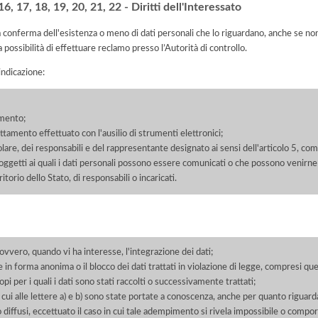
, 17, 18, 19, 20, 21, 22 - Diritti dell'Interessato
la conferma dell'esistenza o meno di dati personali che lo riguardano, anche se non 
a possibilità di effettuare reclamo presso l’Autorità di controllo.
'indicazione:
amento;
rattamento effettuato con l'ausilio di strumenti elettronici;
itolare, dei responsabili e del rappresentante designato ai sensi dell'articolo 5, co
soggetti ai quali i dati personali possono essere comunicati o che possono venirne
orio dello Stato, di responsabili o incaricati.
 ovvero, quando vi ha interesse, l'integrazione dei dati;
 in forma anonima o il blocco dei dati trattati in violazione di legge, compresi quel
pi per i quali i dati sono stati raccolti o successivamente trattati;
 cui alle lettere a) e b) sono state portate a conoscenza, anche per quanto riguarda
 o diffusi, eccettuato il caso in cui tale adempimento si rivela impossibile o comp