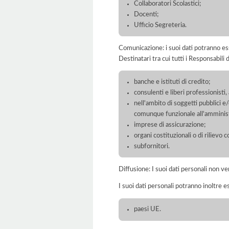
Collaboratori Scolastici;
Docenti;
Ufficio Segreteria.
Comunicazione: i suoi dati potranno ess
Destinatari tra cui tutti i Responsabil
banche e istituti di credito;
consulenti e liberi professionisti
nell'ambito di soggetti pubblici e
comunque funzionale all'amminist
imprese di assicurazione;
organi costituzionali o di rilievo c
subfornitori.
Diffusione: I suoi dati personali non ve
I suoi dati personali potranno inoltre es
paesi UE.