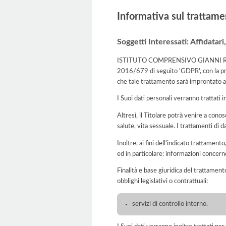
Informativa sul trattame
Soggetti Interessati: Affidatari
ISTITUTO COMPRENSIVO GIANNI RODARI ne
2016/679 di seguito 'GDPR', con la pres
che tale trattamento sarà improntato ai p
I Suoi dati personali verranno trattati i
Altresì, il Titolare potrà venire a conosc
salute, vita sessuale. I trattamenti di 
Inoltre, ai fini dell'indicato trattament
ed in particolare: informazioni concern
Finalità e base giuridica del trattament
obblighi legislativi o contrattuali:
servizi di controllo interno.