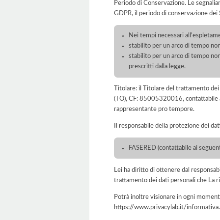
Periodo di Conservazione. Le segnaliamo c
GDPR, il periodo di conservazione dei S
Nei tempi necessari all'espletament
stabilito per un arco di tempo non
stabilito per un arco di tempo non
prescritti dalla legge.
Titolare: il Titolare del trattament
(TO), CF: 85005320016, contattabile a
rappresentante pro tempore.
Il responsabile della protezione dei dat
FASERED (contattabile ai seguenti
Lei ha diritto di ottenere dal responsabil
trattamento dei dati personali che La ri
Potrà inoltre visionare in ogni momento
https://www.privacylab.it/informat