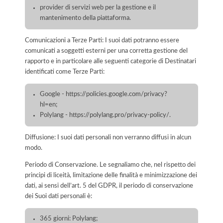
provider di servizi web per la gestione e il
mantenimento della piattaforma.
Comunicazioni a Terze Parti: I suoi dati potranno essere
comunicati a soggetti esterni per una corretta gestione del
rapporto e in particolare alle seguenti categorie di Destinatari
identificati come Terze Parti:
Google - https://policies.google.com/privacy?
hl=en;
Polylang - https://polylang.pro/privacy-policy/.
Diffusione: I suoi dati personali non verranno diffusi in alcun
modo.
Periodo di Conservazione. Le segnaliamo che, nel rispetto dei
principi di liceità, limitazione delle finalità e minimizzazione dei
dati, ai sensi dell’art. 5 del GDPR, il periodo di conservazione
dei Suoi dati personali è:
365 giorni: Polylang;