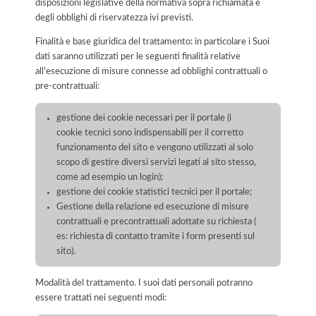
disposizioni legislative della normativa sopra richiamata e
degli obblighi di riservatezza ivi previsti.
Finalità e base giuridica del trattamento: in particolare i Suoi
dati saranno utilizzati per le seguenti finalità relative
all’esecuzione di misure connesse ad obblighi contrattuali o
pre-contrattuali:
gestione dei cookie necessari per il portale (i
cookie tecnici sono indispensabili per il corretto
funzionamento del sito e vengono utilizzati al solo
scopo di gestire diversi servizi legati al sito stesso,
come ad esempio un login);
gestione dei cookie statistici tecnici per il portale;
Gestione della relazione ed esecuzione di misure
contrattuali e precontrattuali adottate su richiesta (
es: richiesta di contatto tramite i form presenti sul
sito).
Modalità del trattamento. I suoi dati personali potranno
essere trattati nei seguenti modi: