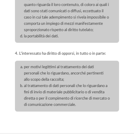
quanto riguarda il loro contenuto, di coloro ai quali i
dati sono stati comunicati o diffusi, eccettuato il
caso in cui tale adempimento si rivela impossibile o
comporta un impiego di mezzi manifestamente
sproporzionato rispetto al diritto tutelato;
la portabilità dei dati.
4. L'interessato ha diritto di opporsi, in tutto o in parte:
per motivi legittimi al trattamento dei dati
personali che lo riguardano, ancorché pertinenti
allo scopo della raccolta;
al trattamento di dati personali che lo riguardano a
fini di invio di materiale pubblicitario o di vendita
diretta o per il compimento di ricerche di mercato o
di comunicazione commerciale.