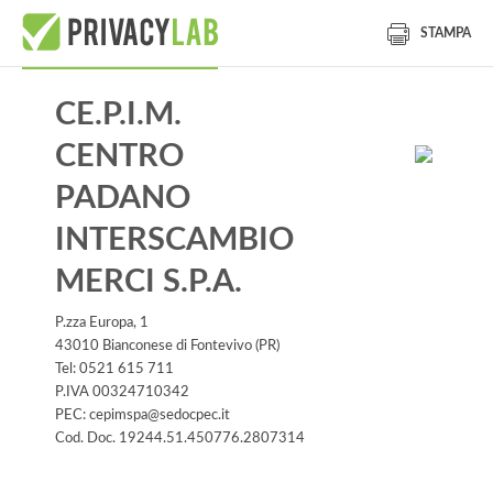
STAMPA
CE.P.I.M.
CENTRO
PADANO
INTERSCAMBIO
MERCI S.P.A.
P.zza Europa, 1
43010 Bianconese di Fontevivo (PR)
Tel: 0521 615 711
P.IVA 00324710342
PEC: cepimspa@sedocpec.it
Cod. Doc. 19244.51.450776.2807314