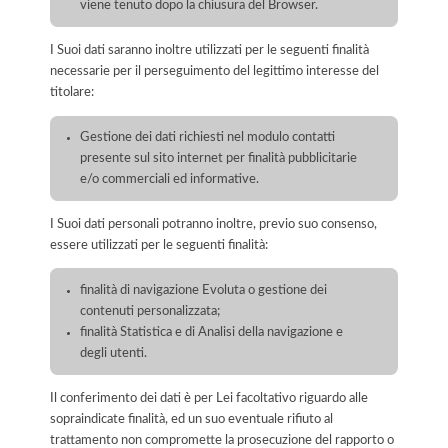
viene tenuto dopo la chiusura del Browser.
I Suoi dati saranno inoltre utilizzati per le seguenti finalità
necessarie per il perseguimento del legittimo interesse del
titolare:
Gestione dei dati richiesti nel modulo contatti
presente sul sito internet per finalità pubblicitarie
e/o commerciali ed informative.
I Suoi dati personali potranno inoltre, previo suo consenso,
essere utilizzati per le seguenti finalità:
finalità di navigazione Evoluta o gestione dei
contenuti personalizzata;
finalità Statistica e di Analisi della navigazione e
degli utenti.
Il conferimento dei dati è per Lei facoltativo riguardo alle
sopraindicate finalità, ed un suo eventuale rifiuto al
trattamento non compromette la prosecuzione del rapporto o