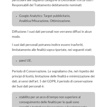
particolare alle seguenti categorie di Destinatari tra cui tutti i
Responsabili del Trattamento debitamente nominati:
Google Analytics: Target pubblicitario,
Analitica/Misurazione, Ottimizzazione.
Diffusione: I suoi dati personali non verranno diffusi in alcun
modo.
I suoi dati personali potranno inoltre essere trasferiti,
limitatamente alle finalità sopra riportate, nei seguenti stati:
paesi UE.
Periodo di Conservazione. Le segnaliamo che, nel rispetto dei
principi di liceità, limitazione delle finalità e minimizzazione dei
dati, ai sensi dell’art. 5 del GDPR, il periodo di conservazione
dei Suoi dati personali è:
stabilito per un arco di tempo non superiore al
conseguimento delle finalità per le quali sono