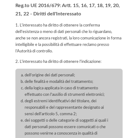
Reg.to UE 2016/679: Artt. 15, 16, 17, 18, 19, 20,
21, 22 - Diritti dell'Interessato
1. L'interessato ha diritto di ottenere la conferma
dell'esistenza o meno di dati personali che lo riguardano,
anche se non ancora registrati, la loro comunicazione in forma
intelligibile e la possibilità di effettuare reclamo presso
l’Autorità di controllo.
2. L'interessato ha diritto di ottenere l'indicazione:
dell'origine dei dati personali;
delle finalità e modalità del trattamento;
della logica applicata in caso di trattamento
effettuato con l'ausilio di strumenti elettronici;
degli estremi identificativi del titolare, dei
responsabili e del rappresentante designato ai
sensi dell'articolo 5, comma 2;
dei soggetti o delle categorie di soggetti ai quali i
dati personali possono essere comunicati o che
possono venirne a conoscenza in qualità di