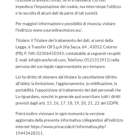
ricezione di annunci mirati, se lo si desidera. Ciò non
impedisce l'impostazione dei cookie, ma interrompe l'utilizzo
e la raccolta di alcuni dati da parte di tali società.
Per maggiori informazioni e possibilità di rinuncia, visitare
l'indirizzo www.youronlinechoices.eu/.
Titolare: il Titolare del trattamento dei dati, ai sensi della
Legge, è Transfer Oil S.p.A (Via Sacca, 64 , 43052 Colorno
(PR); P. IVA: 02306450343; contattabile ai seguenti recapiti:
E-mail: info@transferoil.com; Telefono: 0521313911) nella
persona del suo legale rappresentante pro tempore.
Lei ha diritto di ottenere dal titolare la cancellazione (diritto
all'oblio), la limitazione, l'aggiornamento, la rettificazione, la
portabilità, l'opposizione al trattamento dei dati personali che
La riguardano, nonché in generale può esercitare tutti i diritti
previsti dagli artt. 15, 16, 17, 18, 19, 20, 21, 22 del GDPR.
Potrà inoltre visionare in ogni momento la versione
aggiornata della presente informativa collegandosi all'indirizzo
internet
https://www.privacylab.it/informativa.php?
19443428311
.