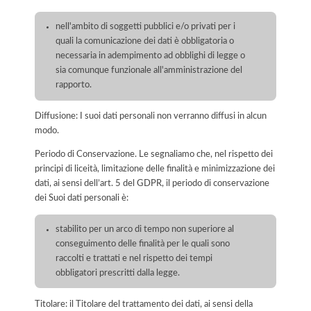
nell'ambito di soggetti pubblici e/o privati per i
quali la comunicazione dei dati è obbligatoria o
necessaria in adempimento ad obblighi di legge o
sia comunque funzionale all'amministrazione del
rapporto.
Diffusione: I suoi dati personali non verranno diffusi in alcun
modo.
Periodo di Conservazione. Le segnaliamo che, nel rispetto dei
principi di liceità, limitazione delle finalità e minimizzazione dei
dati, ai sensi dell’art. 5 del GDPR, il periodo di conservazione
dei Suoi dati personali è:
stabilito per un arco di tempo non superiore al
conseguimento delle finalità per le quali sono
raccolti e trattati e nel rispetto dei tempi
obbligatori prescritti dalla legge.
Titolare: il Titolare del trattamento dei dati, ai sensi della