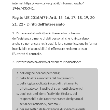
internet
https://www.privacylab.it/informativa.php?
19467435341
.
Reg.to UE 2016/679: Artt. 15, 16, 17, 18, 19, 20,
21, 22 - Diritti dell'Interessato
1. L'interessato ha diritto di ottenere la conferma
dell'esistenza o meno di dati personali che lo riguardano,
anche se non ancora registrati, la loro comunicazione in forma
intelligibile e la possibilità di effettuare reclamo presso
l’Autorità di controllo.
2. L'interessato ha diritto di ottenere l'indicazione:
dell'origine dei dati personali;
delle finalità e modalità del trattamento;
della logica applicata in caso di trattamento
effettuato con l'ausilio di strumenti elettronici;
degli estremi identificativi del titolare, dei
responsabili e del rappresentante designato ai
sensi dell'articolo 5, comma 2;
dei soggetti o delle categorie di soggetti ai quali i