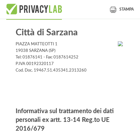
STAMPA
Città di Sarzana
PIAZZA MATTEOTTI 1
19038 SARZANA (SP)
Tel: 01876141 - Fax: 0187614252
P.IVA 00192320117
Cod. Doc. 19467.51.435341.2313260
Informativa
Informativa sul trattamento dei dati
personali ex artt. 13-14 Reg.to UE
2016/679