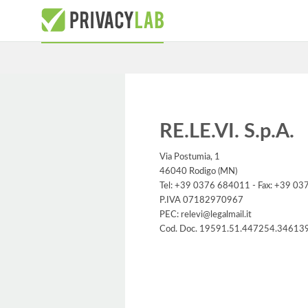
RE.LE.VI. S.p.A.
Via Postumia, 1
46040 Rodigo (MN)
Tel: +39 0376 684011 - Fax: +39 0
P.IVA 07182970967
PEC: relevi@legalmail.it
Cod. Doc. 19591.51.447254.34613
Informativa