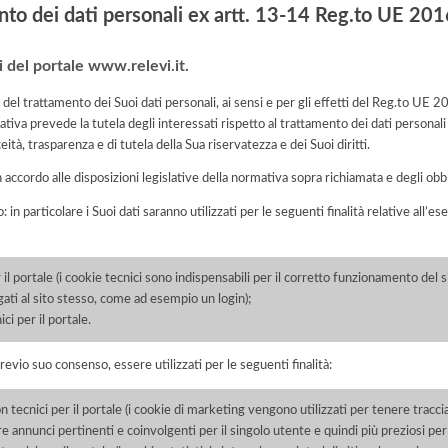
nto dei dati personali ex artt. 13-14 Reg.to UE 2
i del portale www.relevi.it.
re del trattamento dei Suoi dati personali, ai sensi e per gli effetti del Reg.to UE
tiva prevede la tutela degli interessati rispetto al trattamento dei dati personali
eità, trasparenza e di tutela della Sua riservatezza e dei Suoi diritti.
n accordo alle disposizioni legislative della normativa sopra richiamata e degli obbli
: in particolare i Suoi dati saranno utilizzati per le seguenti finalità relative all
il portale (i cookie tecnici sono indispensabili per il corretto funzionamento del si
egati al sito stesso, come ad esempio un login);
ci per il portale.
previo suo consenso, essere utilizzati per le seguenti finalità:
tecnici per il portale (i cookie di marketing vengono utilizzati per tenere traccia 
re annunci pertinenti e coinvolgenti per il singolo utente e quindi più preziosi per e