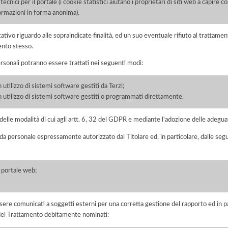
ecnici per il portale (i cookie statistici aiutano i proprietari di siti web a capire c
formazioni in forma anonima).
ltativo riguardo alle sopraindicate finalità, ed un suo eventuale rifiuto al tratt
ento stesso.
ersonali potranno essere trattati nei seguenti modi:
 utilizzo di sistemi software gestiti da Terzi;
on utilizzo di sistemi software gestiti o programmati direttamente.
elle modalità di cui agli artt. 6, 32 del GDPR e mediante l'adozione delle adegua
 da personale espressamente autorizzato dal Titolare ed, in particolare, dalle seg
l portale web;
ere comunicati a soggetti esterni per una corretta gestione del rapporto ed in pa
i del Trattamento debitamente nominati: