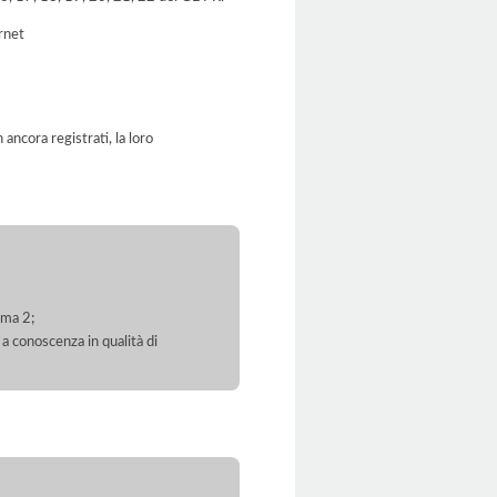
ernet
ancora registrati, la loro
mma 2;
 a conoscenza in qualità di