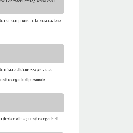
ome i visitatori interagiscono con i
amento non compromette la prosecuzione
te misure di sicurezza previste.
uenti categorie di personale
rticolare alle seguenti categorie di