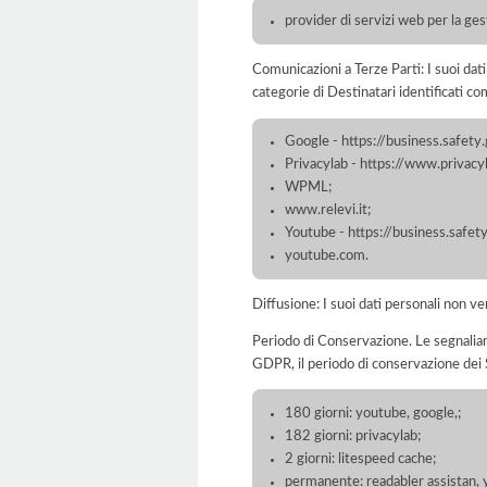
provider di servizi web per la ge
Comunicazioni a Terze Parti: I suoi dat
categorie di Destinatari identificati co
Google - https://business.safety
Privacylab - https://www.priva
WPML;
www.relevi.it;
Youtube - https://business.safet
youtube.com.
Diffusione: I suoi dati personali non ve
Periodo di Conservazione. Le segnaliamo c
GDPR, il periodo di conservazione dei S
180 giorni: youtube, google,;
182 giorni: privacylab;
2 giorni: litespeed cache;
permanente: readabler assistan, 