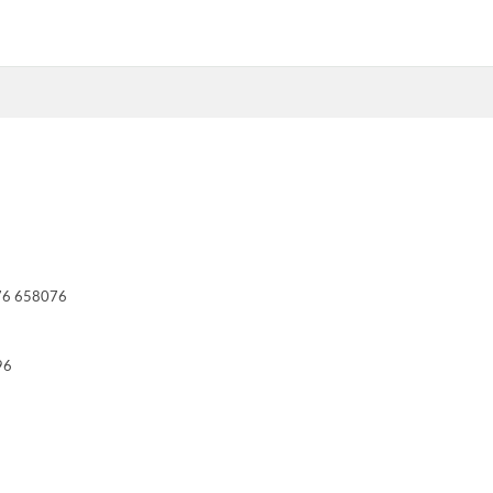
376 658076
96