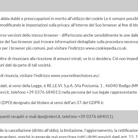
i abbia dubbi o preoccupazioni in merito all'utilizzo dei cookie Le è sempre possi
modificando le impostazioni sulla privacy all'interno del Suo browser al fine di bl
rse versioni dello stesso browser - differiscono anche sensibilmente le une dalle
del Suo browser può trovare informazioni dettagliate sulla procedura necessari
e per i browser più comuni, può visitare l'indirizzo www.cookiepedia.co.uk.
tre di rinunciare alla ricezione di annunci mirati, se lo si desidera. Ciò non impe
uni dati da parte di tali società.
 di rinuncia, visitare l'indirizzo www.youronlinechoices.eu/.
ei dati, ai sensi della Legge, è RE.LE.VI. S.p.A. (Via Postumia, 1 , 46040 Rodigo
elevi.it, telefono +39 0376 684011) nella persona del suo legale rappresentant
i (DPO) designato dal titolare ai sensi dell'art.37 del GDPR è:
seguenti recapiti: e-mail dpo@relevi.it, telefono +39 0376 684011).
e la cancellazione (diritto all'oblio), la limitazione, l'aggiornamento, la rettificazion
guardano, nonché in generale può esercitare tutti i diritti previsti dagli artt. 15