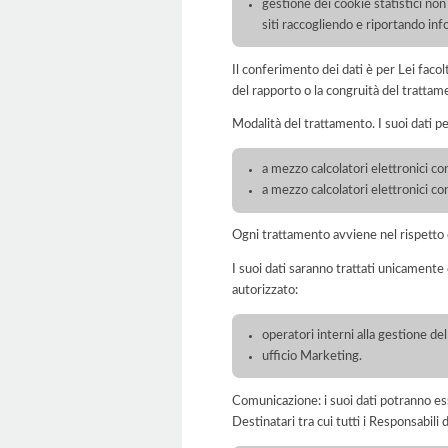
gestione dei cookie statistici non t
siti raccogliendo e riportando in
Il conferimento dei dati è per Lei faco
del rapporto o la congruità del trattam
Modalità del trattamento. I suoi dati p
a mezzo calcolatori elettronici con
a mezzo calcolatori elettronici c
Ogni trattamento avviene nel rispetto d
I suoi dati saranno trattati unicamente
autorizzato:
operatori interni alla gestione de
ufficio Marketing.
Comunicazione: i suoi dati potranno ess
Destinatari tra cui tutti i Responsabil