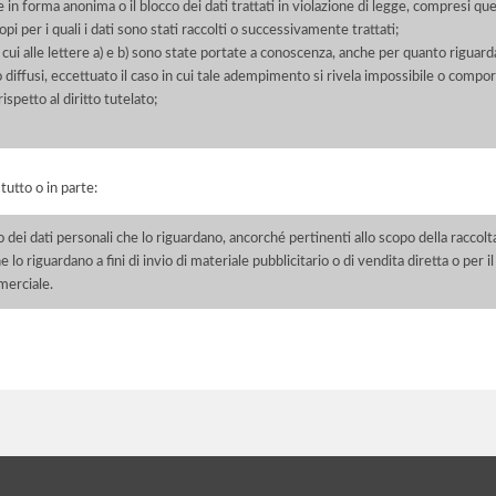
 in forma anonima o il blocco dei dati trattati in violazione di legge, compresi quel
pi per i quali i dati sono stati raccolti o successivamente trattati;
 cui alle lettere a) e b) sono state portate a conoscenza, anche per quanto riguarda
 o diffusi, eccettuato il caso in cui tale adempimento si rivela impossibile o comp
petto al diritto tutelato;
 tutto o in parte:
o dei dati personali che lo riguardano, ancorché pertinenti allo scopo della raccolt
e lo riguardano a fini di invio di materiale pubblicitario o di vendita diretta o per
merciale.