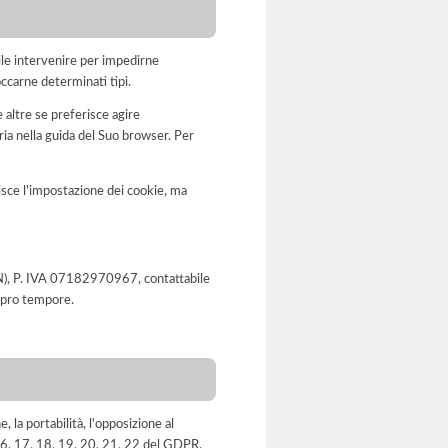
bile intervenire per impedirne
occarne determinati tipi.
 altre se preferisce agire
a nella guida del Suo browser. Per
disce l'impostazione dei cookie, ma
 (MN), P. IVA 07182970967, contattabile
e pro tempore.
e, la portabilità, l'opposizione al
, 16, 17, 18, 19, 20, 21, 22 del GDPR.