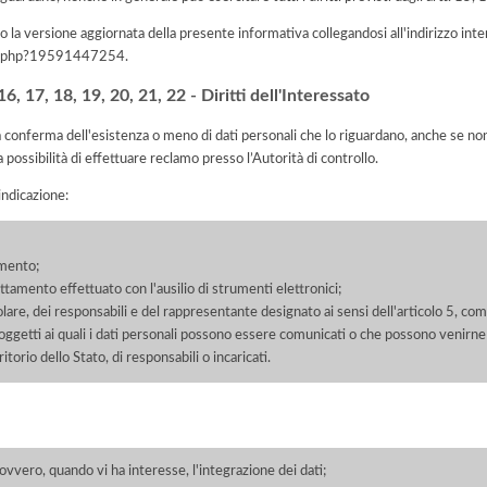
 la versione aggiornata della presente informativa collegandosi all'indirizzo int
iva.php?19591447254
.
, 17, 18, 19, 20, 21, 22 - Diritti dell'Interessato
la conferma dell'esistenza o meno di dati personali che lo riguardano, anche se non 
a possibilità di effettuare reclamo presso l’Autorità di controllo.
'indicazione:
amento;
rattamento effettuato con l'ausilio di strumenti elettronici;
itolare, dei responsabili e del rappresentante designato ai sensi dell'articolo 5, co
soggetti ai quali i dati personali possono essere comunicati o che possono venirne
orio dello Stato, di responsabili o incaricati.
 ovvero, quando vi ha interesse, l'integrazione dei dati;