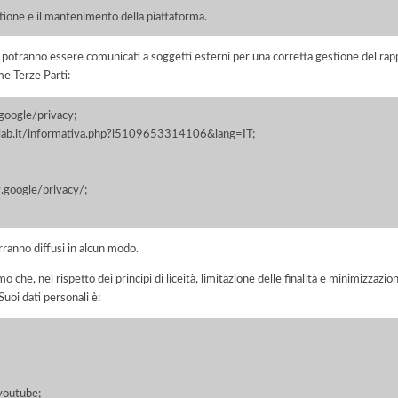
stione e il mantenimento della piattaforma.
i potranno essere comunicati a soggetti esterni per una corretta gestione del rapp
me Terze Parti:
.google/privacy;
cylab.it/informativa.php?i5109653314106&lang=IT;
y.google/privacy/;
rranno diffusi in alcun modo.
he, nel rispetto dei principi di liceità, limitazione delle finalità e minimizzazione 
uoi dati personali è:
youtube;