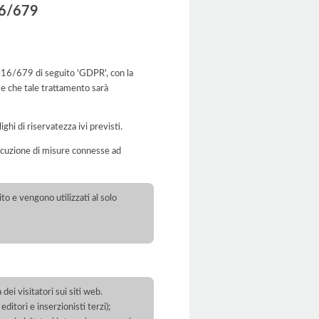
016/679
 2016/679 di seguito 'GDPR', con la
 e che tale trattamento sarà
ghi di riservatezza ivi previsti.
’esecuzione di misure connesse ad
to e vengono utilizzati al solo
dei visitatori sui siti web.
ditori e inserzionisti terzi);